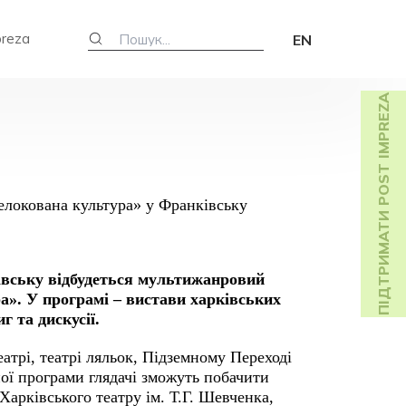
preza
EN
ПІДТРИМАТИ POST IMPREZA
ківську відбудеться мультижанровий
а». У програмі – вистави харківських
г та дискусії.
атрі, театрі ляльок, Підземному Переході
ної програми глядачі зможуть побачити
арківського театру ім. Т.Г. Шевченка,