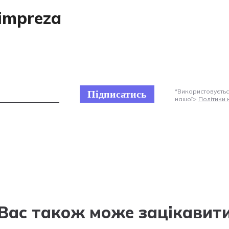
impreza
*Використовуєтьс
Підписатись
нашої>
Політики 
Вас також може зацікавит