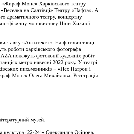
ку «Жираф Монс» Харківського театру
 «Веселка на Салтівці» Театру «Нафта». А
го драматичного театру, концертну
вно-фізичну моновиставу Ніни Хижної
 виставку «Антитекст». На фотовиставці
дуть роботи харківського фотографа
AZA покажуть фотокопії художніх робіт
танціях метро навесні 2022 року. У театрі
ківських письменників – «Пес Патрон і
ираф Монс» Олега Михайлова. Реєстрація
літературний музей.
а культура (22-24)» Олександра Осіпова.