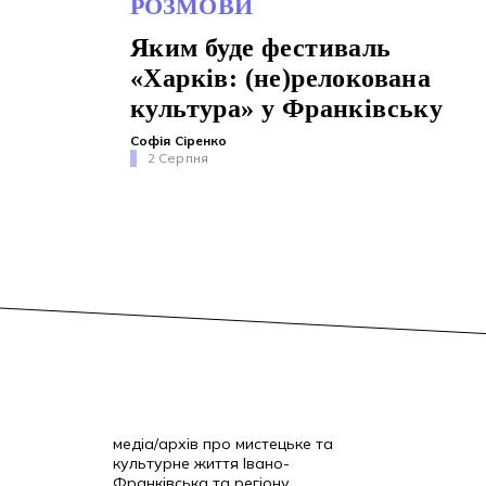
РОЗМОВИ
Яким буде фестиваль
«Харків: (не)релокована
культура» у Франківську
Софія Сіренко
2 Серпня
медіа/архів про мистецьке та
культурне життя Івано-
Франківська та регіону