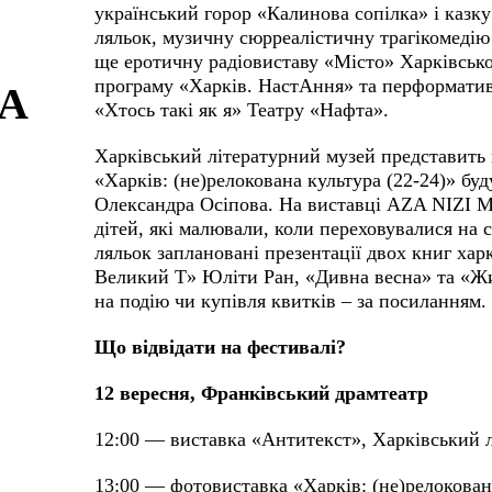
український горор «Калинова сопілка» і каз
ляльок, музичну сюрреалістичну трагікомедію
ще еротичну радіовиставу «Місто» Харківсько
програму «Харків. НастАння» та перформати
А
«Хтось такі як я» Театру «Нафта».
Харківський літературний музей представить
«Харків: (не)релокована культура (22-24)» бу
Олександра Осіпова. На виставці AZA NIZI M
дітей, які малювали, коли переховувалися на с
ляльок заплановані презентації двох книг хар
Великий Т» Юліти Ран, «Дивна весна» та «Ж
на подію чи купівля квитків – за посиланням.
Що відвідати на фестивалі?
12 вересня, Франківський драмтеатр
12:00 — виставка «Антитекст», Харківський 
13:00 — фотовиставка «Харків: (не)релокован