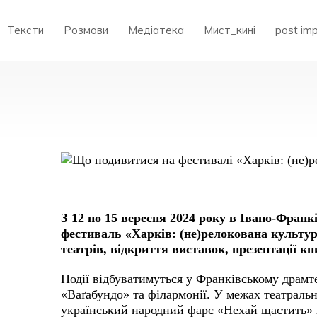
Тексти
Розмови
Медіатека
Мист_кині
post im
ЩО
ПОДИВИТИСЯ
НА
ФЕСТИВАЛІ
«ХАРКІВ:
(НЕ)РЕЛОКОВАНА
КУЛЬТУРА»
У
ФРАНКІВСЬКУ
З 12 по 15 вересня 2024 року в Івано-Фран
фестиваль «Харків: (не)релокована культур
театрів, відкриття виставок, презентації кни
Події відбуватимуться у Франківському драмте
«Ваґабундо» та філармонії. У межах театраль
український народний фарс «Нехай щастить» Х