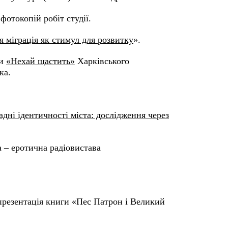
отокопій робіт студії.
я міграція як стимул для розвитку
».
ни
«Нехай щастить»
Харківського
ка.
дні ідентичності міста: дослідження через
а – еротична радіовистава
 презентація книги «Пес Патрон і Великий