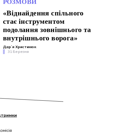
РОЗМОВИ
«Віднайдення спільного
стає інструментом
подолання зовнішнього та
внутрішнього ворога»
Дарʼя Христинюк
31 Березня
дтримки
омісія