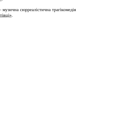
– музична сюрреалістична трагікомедія
тівці»
.