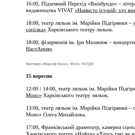
16:00, Підземний Перехід «Ваґабундо» – літер
видавництва VIVAT
«Намисто історій: хто ви
18:00, театр ляльок ім. Марійки Підгірянки –
сопілка»
Харківського театру ляльок.
18:00, філармонія ім. Іри Маланюк – концертн
НастАння»
.
Вистава «Жираф Монс». Фото: НСТДУ
15 вересня
12:00 / 14:00, театр ляльок ім. Марійки Підгі
Монс»
Харківського театру ляльок.
13:00, театр ляльок ім. Марійки Підгірянки –
Монс» Олега Михайлова.
17:00, Франківський драмтеатр, камерна сце
Харківського театру «Нафта»
«Хтось такі як я