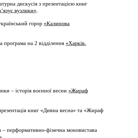
атурна дискусія з презентацією книг
в’язує вузлики»
.
 український горор
«Калинова
а програма на 2 відділення
«Харків.
рянки – історія воєнної весни
«Жираф
 презентація книг «Дивна весна» та «Жираф
на – перформативно-фізична моновистава
»
.