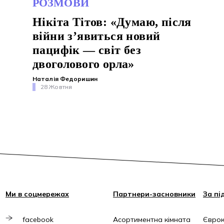
РОЗМОВИ
Нікіта Тітов: «Думаю, після
війни з’явиться новий
пацифік — світ без
двоголового орла»
Наталія Федоришин
28 Жовтня
Ми в соцмережах
Партнери-засновники
За пі
facebook
Асортиментна кімната
Єврок