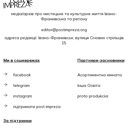
медіа/архів про мистецьке та культурне життя Івано-
Франківська та регіону
editor@postimpreza.org
адреса редакції: Івано-Франківськ, вулиця Січових стрільців
15
Ми в соцмережах
Партнери-засновники
facebook
Асортиментна кімната
telegram
Інша Освіта
instagram
proto produkciia
підтримати post impreza
За підтримки