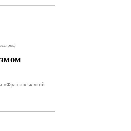
еєстрації
ізмом
ви «Франківськ який