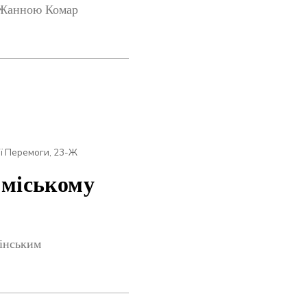
з Жанною Комар
ої Перемоги, 23-Ж
 міському
інським