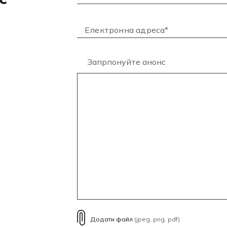
Запрпонуйте анонс
Додати файл
(jpeg, png, pdf)