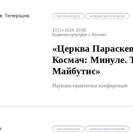
архітектура
міждисциплінарне
13 Січ 2024, 10:00
Будинок культури, с. Космач
«Церква Параскеви
Космач: Минуле. 
Майбутнє»
Науково-практична конференція
архітектура
міждисциплінарне