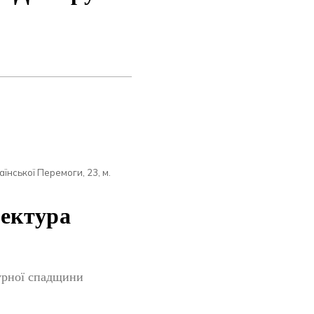
їнської Перемоги, 23, м.
тектура
урної спадщини