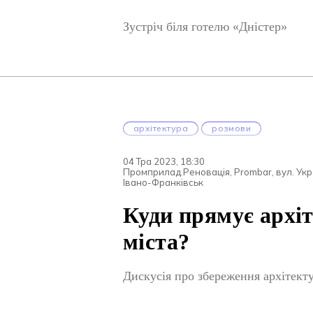
Зустріч біля готелю «Дністер»
архітектура
розмови
04 Тра 2023, 18:30
Промприлад.Реновація, Prombar, вул. Укра
Івано-Франківськ
Куди прямує архі
міста?
Дискусія про збереження архітект