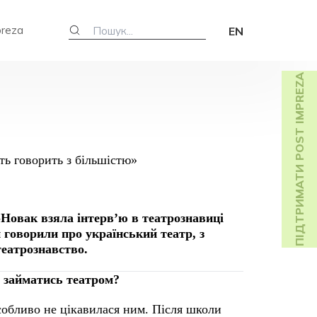
preza
EN
ПІДТРИМАТИ POST IMPREZA
Новак взяла інтерв’ю в театрознавиці
 говорили про український театр, з
театрознавство.
а займатись театром?
особливо не цікавилася ним. Після школи