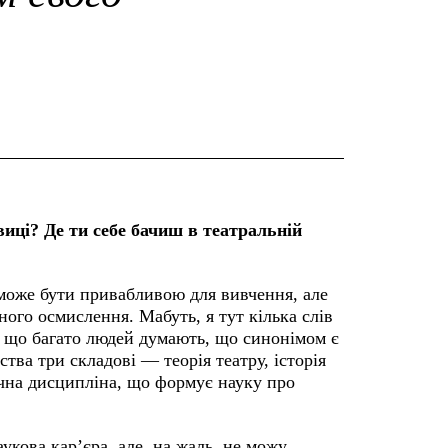
виці? Де ти себе бачиш в театральній
 може бути привабливою для вивчення, але
ого осмислення. Мабуть, я тут кілька слів
му що багато людей думають, що синонімом є
тва три складові — теорія театру, історія
ічна дисципліна, що формує науку про
укова кар’єра, але, на жаль, не можу