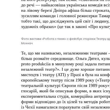
до речі — найкасовіша українська комедія всіх
на лівому березі Дніпра афіша більш строката,
зусиллям команди і головної режисерки Тамар
тобто такі, що досліджують цей світ і людину,
художніх образах» (це так в законі «Про куль
Фото вистави «Робота з тінню» з фейсбук сторінки Театру др
Мохнач
Те, що ми називаємо, незалежними театрами —
більш розмаїте середовище. Ольга Дятел, куль
proto produkciia в минулому році задала питан
незалежний театр?». І це дуже хороше питанн
мистецтв і театру (ATI) у Празі я була на ко
європейському театру після 1989 року («Театр
театральній культурі Європи після 1989 року»)
глосарій, який би описував форми, в яких іс
експериментальна студія, комерційна антрепри
форми відповідно до їх цілей та методів робо
із Чехії намагалися порахувати свій незалежни