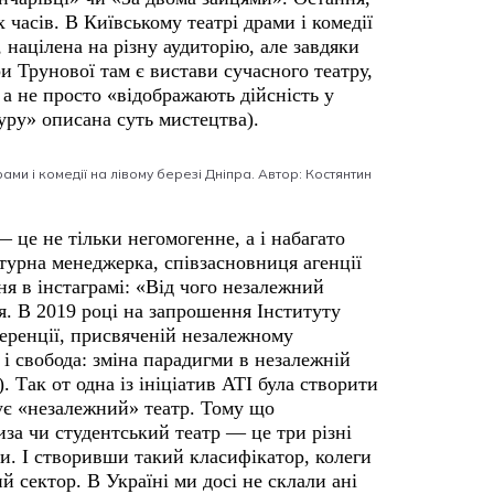
 часів. В Київському театрі драми і комедії
 націлена на різну аудиторію, але завдяки
и Трунової там є вистави сучасного театру,
 а не просто «відображають дійсність у
туру» описана суть мистецтва).
ами і комедії на лівому березі Дніпра. Автор: Костянтин
 це не тільки негомогенне, а і набагато
турна менеджерка, співзасновниця агенції
ня в інстаграмі: «Від чого незалежний
я. В 2019 році на запрошення Інституту
нференції, присвяченій незалежному
 і свобода: зміна парадигми в незалежній
. Так от одна із ініціатив АТІ була створити
нує «незалежний» театр. Тому що
за чи студентський театр — це три різні
ти. І створивши такий класифікатор, колеги
й сектор. В Україні ми досі не склали ані