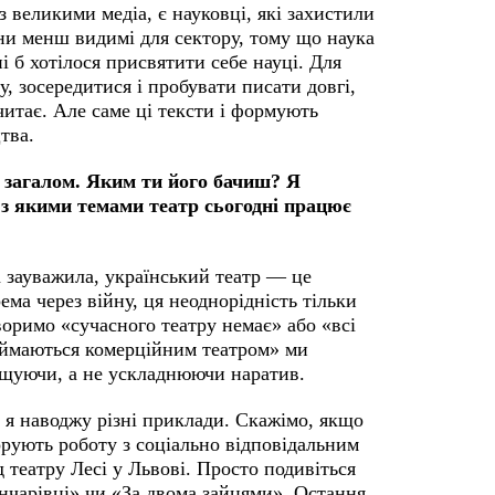
з великими медіа, є науковці, які захистили
они менш видимі для сектору, тому що наука
і б хотілося присвятити себе науці. Для
, зосередитися і пробувати писати довгі,
читає. Але саме ці тексти і формують
тва.
р загалом. Яким ти його бачиш? Я
 з якими темами театр сьогодні працює
а зауважила, український театр — це
ема через війну, ця неоднорідність тільки
воримо «сучасного театру немає» або «всі
займаються комерційним театром» ми
рощуючи, а не ускладнюючи наратив.
, я наводжу різні приклади. Скажімо, якщо
норують роботу з соціально відповідальним
 театру Лесі у Львові. Просто подивіться
нчарівці» чи «За двома зайцями». Остання,