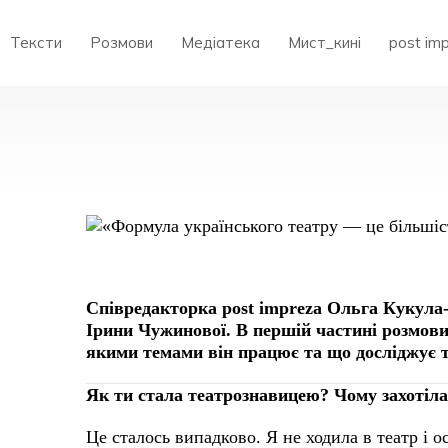
Тексти
Розмови
Медіатека
Мист_кині
post im
Співредакторка post impreza Ольга Кукула-
Ірини Чужинової. В першій частині розмови
якими темами він працює та що досліджує 
Я
к ти стала театрознавицею? Чому захотіл
Це сталось випадково. Я не ходила в театр і 