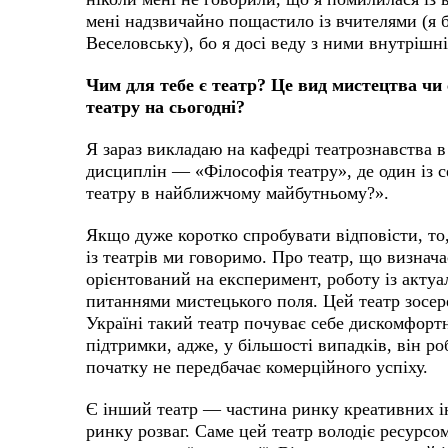
мені надзвичайно пощастило із вчителями (я б
Веселовську), бо я досі веду з ними внутрішн
Чим для тебе є театр? Це вид мистецтва чи
театру на сьогодні?
Я зараз викладаю на кафедрі театрознавства в
дисциплін — «Філософія театру», де один із се
театру в найближчому майбутньому?».
Якщо дуже коротко спробувати відповісти, то
із театрів ми говоримо. Про театр, що визнача
орієнтований на експеримент, роботу із акт
питаннями мистецького поля. Цей театр зосер
Україні такий театр почуває себе дискомфортн
підтримки, адже, у більшості випадків, він ро
початку не передбачає комерційного успіху.
Є інший театр — частина ринку креативних ін
ринку розваг. Саме цей театр володіє ресурсо