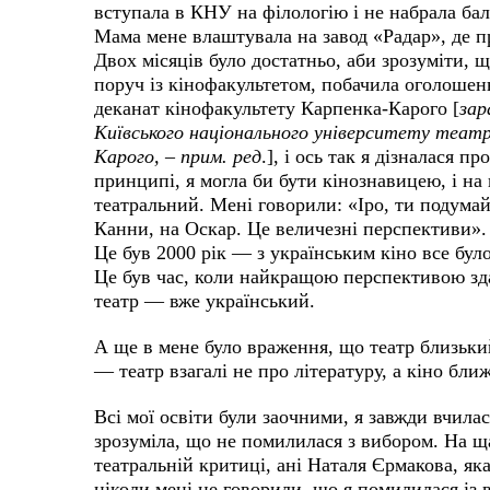
вступала в КНУ на філологію і не набрала бал
Мама мене влаштувала на завод «Радар», де 
Двох місяців було достатньо, аби зрозуміти, 
поруч із кінофакультетом, побачила оголошен
деканат кінофакультету Карпенка-Карого [
зар
Київського національного університету театру
Карого, – прим. ред
.], і ось
так я дізналася пр
принципі, я могла би бути кінознавицею, і на 
театральний. Мені говорили: «Іро, ти подумай
Канни, на Оскар. Це величезні перспективи». 
Це був 2000 рік — з українським кіно все було 
Це був час, коли найкращою перспективою зда
театр — вже український.
А ще в мене було враження, що театр близьки
— театр взагалі не про літературу, а кіно бли
Всі мої освіти були заочними, я завжди вчила
зрозуміла, що не помилилася з вибором. На ща
театральній критиці, ані Наталя Єрмакова, як
ніколи мені не говорили, що я помилилася із 