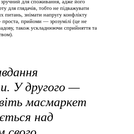
і зручний для споживання, адже його
у для глядачів, тобто не підважувати
их питань, знімати напругу конфлікту
— проста, прийоми — зрозумілі (це не
кладову, також ускладнюючи сприйняття та
цтвом).
авдання
и. У другого —
авіть масмаркет
юється над
м свого