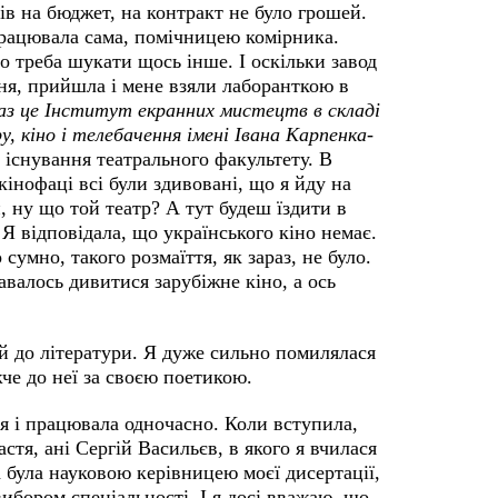
ів на бюджет, на контракт не було грошей.
працювала сама, помічницею комірника.
що треба шукати щось інше. І оскільки завод
ня, прийшла і мене взяли лаборанткою в
аз це Інститут екранних мистецтв в складі
, кіно і телебачення імені Івана Карпенка-
о існування театрального факультету. В
кінофаці всі були здивовані, що я йду на
, ну що той театр? А тут будеш їздити в
Я відповідала, що українського кіно немає.
сумно, такого розмаїття, як зараз, не було.
валось дивитися зарубіжне кіно, а ось
й до літератури. Я дуже сильно помилялася
жче до неї за своєю поетикою.
ся і працювала одночасно. Коли вступила,
стя, ані Сергій Васильєв, в якого я вчилася
а була науковою керівницею моєї дисертації,
вибором спеціальності. І я досі вважаю, що