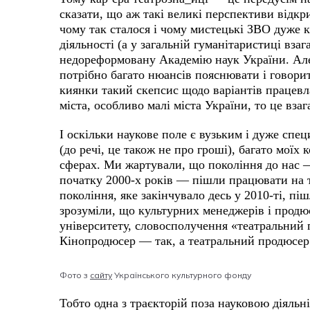
сказати, що аж такі великі перспективи відк
чому так сталося і чому мистецькі ЗВО дуже 
діяльності (а у загальній гуманітаристиці вза
недореформовану Академію наук України. Але,
потрібно багато нюансів пояснювати і говорити
киянки такий скепсис щодо варіантів працев
міста, особливо малі міста України, то це вза
І оскільки наукове поле є вузьким і дуже спе
(до речі, це також не про гроші), багато моїх 
сферах. Ми жартували, що покоління до нас — 
початку 2000-х років — пішли працювати на 
покоління, яке закінчувало десь у 2010-ті, п
зрозуміли, що культурних менеджерів і продю
університету, словосполучення «театральний 
Кінопродюсер — так, а театральний продюсер
Фото з
сайту
Українського культурного фонду
Тобто одна з траєкторій поза науковою діяльн