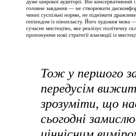
дуже широкої аудиторії. Він консервативний 
головне завдання — не створювати дискомфорт
чинні суспільні норми, не піднімати дражлив
гепіендом із пінопласту. Його художня мова 
сучасне мистецтво, яке реалізує політичну с
пропонуючи нові стратегії взаємодії із мисте
Тож у першого з
передусім вижит
зрозуміти, що н
сьогодні замисл
ціннісним виміро