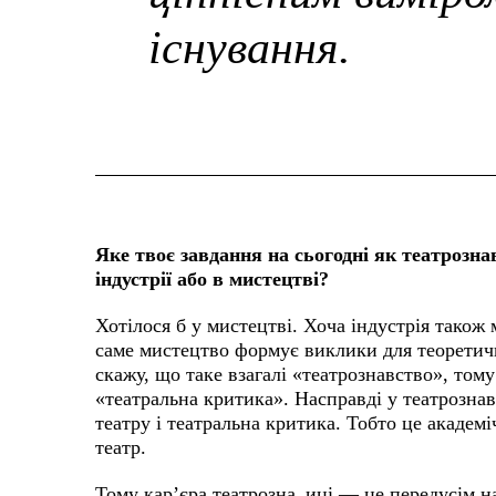
існування.
Яке твоє завдання на сьогодні як театрозна
індустрії або в мистецтві?
Хотілося б у мистецтві. Хоча індустрія також
саме мистецтво формує виклики для теоретичн
скажу, що таке взагалі «театрознавство», то
«театральна критика». Насправді у театрознавс
театру і театральна критика. Тобто це академ
театр.
Тому кар’єра театрозна_иці — це передусім на