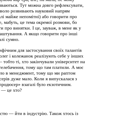
риваються. Тут можна довго рефлексувати,
кволо розвивають науковий напрям
галі майже непомітні) або говорити про
 мабуть, це тема окремої розмови, бо
 про винятки. І це, зауваж, в мене як у
лаштування. А якщо говорити про інші
галі сумно.
цифічним для застосування своїх талантів
колег і колежанок реалізують себе у інших
тобто ті, хто закінчували університет на
телебачення, тому що там платили. А моє
ішло в менеджмент, тому що ми раптом
серів дуже мало. Коли я випускалася з
продюсер» взагалі було екзотичним.
 — це хто?
істю — йти в індустрію. Також хтось із