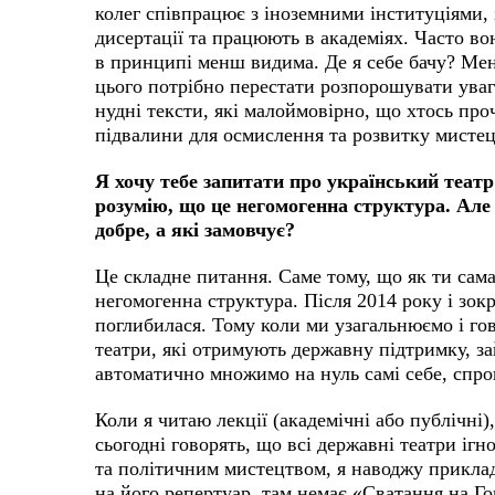
колег співпрацює з іноземними інституціями, 
дисертації та працюють в академіях. Часто в
в принципі менш видима.
Де я себе бачу? Мен
цього потрібно перестати розпорошувати увагу
нудні тексти, які малоймовірно, що хтось про
підвалини для осмислення та розвитку мистец
Я хочу тебе запитати про український теат
розумію, що це негомогенна структура. Але
добре, а які замовчує?
Це складне питання. Саме тому, що як ти сам
негомогенна структура. Після 2014 року і зокр
поглибилася. Тому коли ми узагальнюємо і го
театри, які отримують державну підтримку, 
автоматично множимо на нуль самі себе, сп
Коли я читаю лекції (академічні або публічні)
сьогодні говорять, що всі державні театри іг
та політичним мистецтвом, я наводжу приклад
на його репертуар, там немає «Сватання на Го