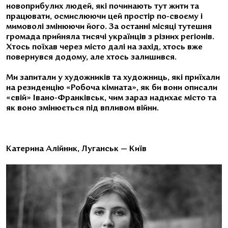
новоприбулих людей, які починають тут жити та
працювати, осмислюючи цей простір по-своєму і
мимоволі змінюючи його. За останні місяці тутешня
громада прийняла тисячі українців з різних регіонів.
Хтось поїхав через місто далі на захід, хтось вже
повернувся додому, але хтось залишився.
Ми запитали у художників та художниць, які приїхали
на резиденцію «Робоча кімната», як би вони описали
«свій» Івано-Франківськ, чим зараз надихає місто та
як воно змінюється під впливом війни.
Катерина Алійник, Луганськ — Київ