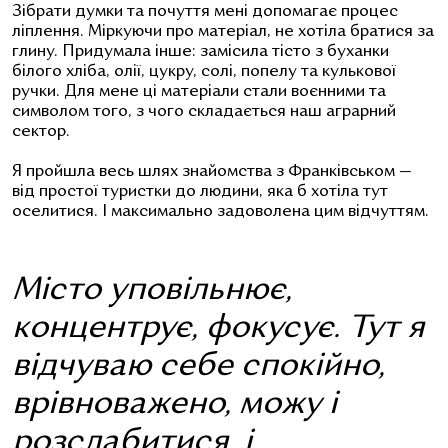
Зібрати думки та почуття мені допомагає процес
ліплення. Міркуючи про матеріал, не хотіла братися за
глину. Придумала інше: замісила тісто з буханки
білого хліба, олії, цукру, солі, попелу та кулькової
ручки. Для мене ці матеріали стали воєнними та
символом того, з чого складається наш аграрний
сектор.
Я пройшла весь шлях знайомства з Франківськом —
від простої туристки до людини, яка б хотіла тут
оселитися. І максимально задоволена цим відчуттям.
Місто уповільнює,
концентрує, фокусує. Тут я
відчуваю себе спокійно,
врівноважено, можу і
розслабитися, і