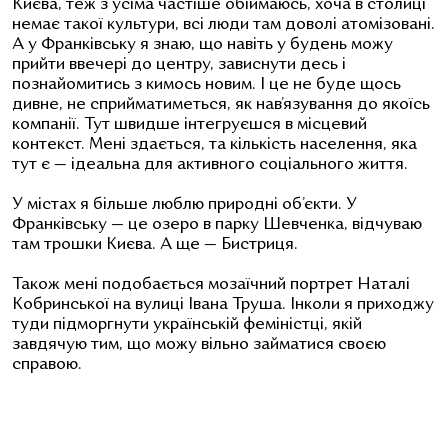
Києва, теж з усіма частіше обіймаюсь, хоча в столиці
немає такої культури, всі люди там доволі атомізовані.
А у Франківську я знаю, що навіть у будень можу
прийти ввечері до центру, зависнути десь і
познайомитись з кимось новим. І це не буде щось
дивне, не сприйматиметься, як нав’язування до якоїсь
компанії. Тут швидше інтегруєшся в місцевий
контекст.
Мені здається, та кількість населення, яка
тут є — ідеальна для активного соціального життя.
У містах я більше люблю природні об’єкти. У
Франківську — це озеро в парку Шевченка, відчуваю
там трошки Києва. А ще — Бистриця.
Також мені подобається мозаїчний портрет Наталі
Кобринської на вулиці Івана Труша. Інколи я приходжу
туди підморгнути українській феміністці, якій
завдячую тим, що можу вільно займатися своєю
справою.