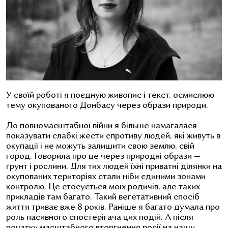
У своїй роботі я поєдную живопис і текст, осмислюю
тему окупованого Донбасу через образи природи.
До повномасштабної війни я більше намагалася
показувати слабкі жести спротиву людей, які живуть в
окупації і не можуть залишити свою землю, свій
город. Говорила про це через природні образи —
ґрунт і рослини. Для тих людей їхні приватні ділянки на
окупованих територіях стали ніби єдиними зонами
контролю. Це стосується моїх родичів, але таких
прикладів там багато. Такий вегетативний спосіб
життя триває вже 8 років. Раніше я багато думала про
роль пасивного спостерігача цих подій. А після
початку масштабного вторгнення росії на нашу