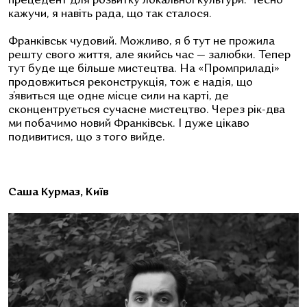
прецедент для розвитку локальної культури. Чесно
кажучи, я навіть рада, що так сталося.
Франківськ чудовий. Можливо, я б тут не прожила
решту свого життя, але якийсь час — залюбки. Тепер
тут буде ще більше мистецтва. На «Промприладі»
продовжиться реконструкція, тож є надія, що
з’явиться ще одне місце сили на карті, де
сконцентрується сучасне мистецтво. Через рік-два
ми побачимо новий Франківськ. І дуже цікаво
подивитися, що з того вийде.
Саша Курмаз, Київ