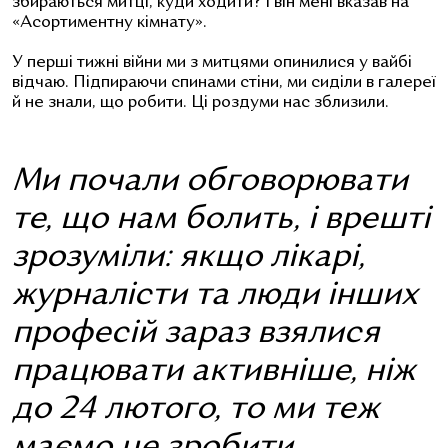
збираються митці, куди ходити? І він мені вказав на
«Асортиментну кімнату».
У перші тижні війни ми з митцями опинилися у вайбі
відчаю. Підпираючи спинами стіни, ми сиділи в галереї
й не знали, що робити. Ці роздуми нас зблизили.
Ми почали обговорювати
те, що нам болить, і врешті
зрозуміли: якщо лікарі,
журналісти та люди інших
професій зараз взялися
працювати активніше, ніж
до 24 лютого, то ми теж
маємо це зробити.