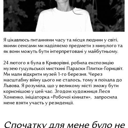
Я цікавлюсь питаннями часу та місця людини у світі,
якими сенсами ми наділяємо предмети з минулого та
як вони можуть бути інтерпретовані у майбутньому.
24 лютого я була в Криворівні, робила експозицію
музею гуцульської мисткині Параски Плитки-Горицвіт.
Ми мали відкрити музей 1-го березня. Через
масштабну війну цього не сталось, тому я поїхала до
Львова. Я розуміла, що у великому місті зможу бути
кориснішою у цей час. Згодом художниця Леся
Хоменко, ініціаторка «Робочої кімнати», запросила
мене взяти участь у резиденції.
Спочатку для мене було не