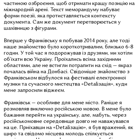
частиною озброєння, щоб отримати кращу позицію на
міжнародній арені. Текст меморандуму набуває
форми поезії, яка протиставляється контексту
документа. Сам же документ перетворюється у
шахівницю з фігурами.
Вперше у Франківську я побував 2014 року, але тоді
наше знайомство було короткотривалим, близько 6-8
годин. У той час я подорожував із друзями, ми хотіли
об’їхати всю Україну. Проїхались всіма західними
областями, але не встигли потрапити на схід — якраз
почалась війна на Донбасі. Свідоміше знайомство з
Франківськом відбулося на фестивалі електронної
музики та сучасного мистецтва «Detaliзація», куди
мене запросили віджеєм.
Франківськ — особливе для мене місто. Раніше я
розмовляв виключно російською мовою. В мене було
бажання перейти на українську, але, мабуть, через
російськомовне середовище довго не наважувався
на це. Приїхавши на «Detaliзацію», я був вражений, як
щиро та свідомо місцева молодь спілкується