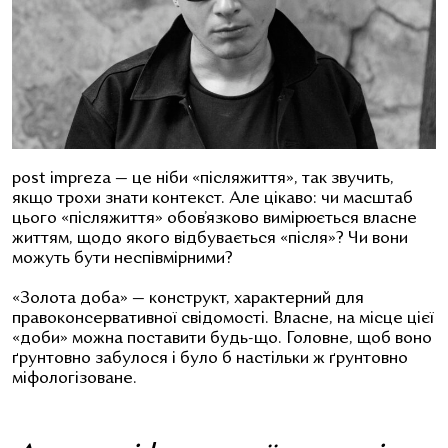
post impreza
—
це ніби «післяжиття», так звучить,
якщо трохи знати контекст. Але цікаво: чи масштаб
цього «післяжиття» обов’язково вимірюється власне
життям, щодо якого відбувається «після»? Чи вони
можуть бути неспівмірними?
«Золота доба»
—
конструкт, характерний для
правоконсервативної свідомості. Власне, на місце цієї
«доби» можна поставити будь-що. Головне, щоб воно
ґрунтовно забулося і було б настільки ж
ґрунтовно
міфологізоване.