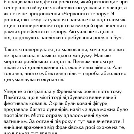
Я працювала над фотопроєктом, який розповідає про
теперішню війну не як абсолютно унікальне явище, а
як логічне продовження «Червоного терору». Я
розглядаю тему катування і насильства над тілом як
один з поширених методів взаємодії й пригнічення в
рамках російського терору. Актуальність цього
підтверджують наслідки перебування росіян в Бучі.
Також я повернулася до малювання, хоча давно вже
не працювала в рамках цього медіуму. Малюю
мертвих російських солдатів. Певним чином це
цікавість і дослідження тіл, скалічених війною. Але
головна, чисто суб’єктивна ціль — спроба абсолютно
дегуманізувати окупантів.
Уперше я потрапила у Франківськ років шість тому.
Пам’ятаю, що в місті тоді відбувався величезний
фестиваль ковалів. Скрізь були ковані фігури,
продавали багато сувенірів, навіть з лука можна було
постріляти. Місто одразу здалось мені дуже
затишним. За останні пів року я тут вже вчетверте. І
нинішнє враження від Франківська досі схоже на те,
що відчула тут вперше.