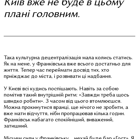
Київ вже не буде в цьому
плані головним.
Така культурна децентралізація мала колись статись.
Як на мене, у Франківська вже всього достатньо для
життя. Тепер час переймати досвід тих, хто
приїжджає до міста, і розвивати ці надбання.
У Києві всі кудись поспішають. Навіть за собою
помітив такий внутрішній ритм: «Завжди треба щось
швидко робити». З часом від цього втомлюєшся.
Можна прокинутися вранці, ще нічого не зробити, а
вже мати відчуття, ніби пропрацював кілька годин.
Франківськ набагато спокійніший, виважений,
затишний.
Місцем сили у Франківську… нехай буде бар «Гост». Я