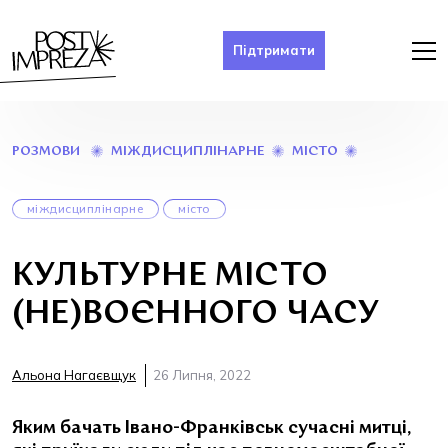
Підтримати
КУЛЬТУРНЕ
МІЖДИСЦИПЛІНАРНЕ
МІСТО
РОЗМОВИ
МІСТО
(НЕ)ВОЄНН
ЧАСУ
міждисциплінарне
місто
КУЛЬТУРНЕ МІСТО
(НЕ)ВОЄННОГО ЧАСУ
Альона Нагаєвщук
26 Липня, 2022
Яким бачать Івано-Франківськ сучасні митці,