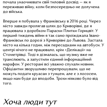
почала унаочнювати свій тиловий досвід — як я
переживаю війну, коли безпосередньо не долучена
до війська.
Вперше я побувала у Франківську в 2016 році. Через
місто завжди пролягав шлях до Криворівні, де я
працювала з доробком Параски Плитки-Горицвіт. У
перший тиждень війни я так само проїжджала Івано-
Франківськ по дорозі з Криворівні до Львова. Застала
місто на кілька годин, між пересадками на автобуси. У
центрі нічого не працювало, крім «Делікації» на
Стометрівці. Тоді я дізналась, що музику вже не
транслюють, а запустили єдиний інформаційний
марафон. У ресторані всі уважно слухали новини.
Офіціантки зворушливо перепрошували, що не
можуть подати круасан з тунцем, але є з лососем,
якщо нам буде до вподоби. Трохи ніяково було від
того.
Хоча люди тут