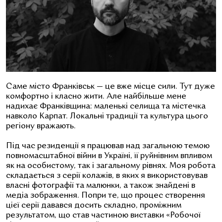
Саме місто Франківськ — це вже місце сили. Тут дуже
комфортно і класно жити. Але найбільше мене
надихає Франківщина: маленькі селища та містечка
навколо Карпат. Локальні традиції та культура цього
регіону вражають.
Під час резиденції я працював над загальною темою
повномасштабної війни в Україні, її руйнівним впливом
як на особистому, так і загальному рівнях. Моя робота
складається з серії колажів, в яких я використовував
власні фотографії та малюнки, а також знайдені в
медіа зображення. Попри те, що процес створення
цієї серії давався досить складно, проміжним
результатом, що став частиною виставки «Робочої