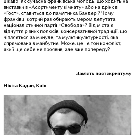
цікаво, як сучасна франківська молодь, що ходить на
виставки в
«
Асортименту кімнату
»
або на дрінк в
«Гост»,
ставиться до пам’ятника Бандері? Чому
франківці котрий раз обирають мером депутата
націоналістичної партії
«
Свобода
»
? Від міста є
відчуття різних полюсів: консервативної традиції, що
чіпляється за минуле, та мультикультурності, яка
спрямована в майбутнє. Може, це і є той конфлікт,
який ще себе не проявив, але вже попереду?
Замість постскриптуму
Нікіта Кадан, Київ