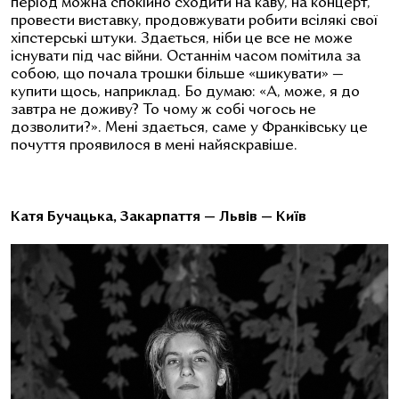
період можна спокійно сходити на каву, на концерт,
провести виставку, продовжувати робити всілякі свої
хіпстерські штуки. Здається, ніби це все не може
існувати під час війни. Останнім часом помітила за
собою, що почала трошки більше «шикувати» —
купити щось, наприклад. Бо думаю: «А, може, я до
завтра не доживу? То чому ж собі чогось не
дозволити?». Мені здається, саме у Франківську це
почуття проявилося в мені найяскравіше.
Катя Бучацька,
Закарпаття — Львів — Київ