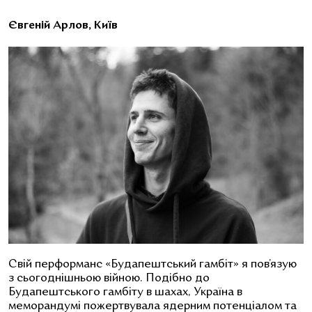
Євгеній Арлов, Київ
Свій перформанс «Будапештський гамбіт» я пов’язую
з сьогоднішньою війною. Подібно до
Будапештського гамбіту в шахах, Україна в
меморандумі пожертвувала ядерним потенціалом та