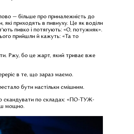
лово — більше про приналежність до
, які приходять в пивнуху. Це як воділи
ють пивко і потягують: «О, потужняк».
ього прийшли й кажуть: «Та то
ати. Ржу, бо це жарт, який триває вже
ереріс в те, що зараз маємо.
рестало бути настільки смішним.
о скандувати по складах: «ПО-ТУЖ-
єш мощно.