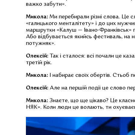
важко забути».
Микола:
Ми перебирали різні слова. Це с
«галицького менталітету» і до цих мужчин
маршрутки «Калуш — Івано-Франківськ» пʼ
Або відбувається якийсь фестиваль, на н
потужняк».
Олексій:
Так і сталося: всі почали це каз
третій рік.
Микола:
І набирає своїх обертів. Стьоб п
Олексій:
Але на першій події це слово пе
Микола:
Знаєте, що ще цікаво? Це класн
НЯК». Коли люди це волають, ти охуєва