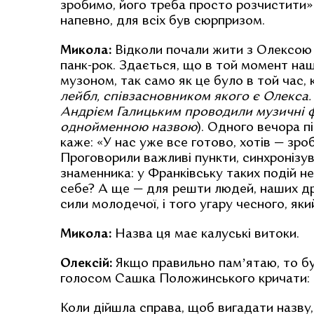
зробимо, його треба просто розчистити»
напевно, для всіх був сюрпризом.
Микола:
Відколи почали жити з Олексою 
панк-рок. Здається, що в той момент на
музоном, так само як це було в той час, 
лейбл, співзасновником якого є Олекса. 
Андрієм Галицьким проводили музичні ф
однойменною назвою
). Одного вечора 
каже: «У нас уже все готово, хотів — зро
Проговорили важливі пункти, синхронізув
знаменника: у Франківську таких подій н
себе? А ще — для решти людей, наших др
сили молодечої, і того угару чесного, як
Микола:
Назва ця має калуські витоки.
Олексій:
Якщо правильно памʼятаю, то був
голосом Сашка Положинського кричати: 
Коли дійшла справа, щоб вигадати назву,