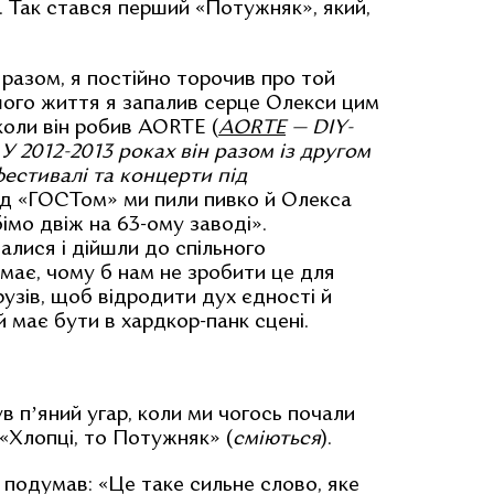
. Так стався перший «Потужняк», який,
разом, я постійно торочив про той
шого життя я запалив серце Олекси цим
коли він робив AORTE (
AORTE
— DIY-
У 2012-2013 роках він разом із другом
естивалі та концерти під
під «ГОСТом» ми пили пивко й Олекса
бімо двіж на 63-ому заводі».
алися і дійшли до спільного
емає, чому б нам не зробити це для
узів, щоб відродити дух єдності й
ий має бути в хардкор-панк сцені.
 пʼяний угар, коли ми чогось почали
«Хлопці, то Потужняк» (
сміються
).
 подумав: «Це таке сильне слово, яке