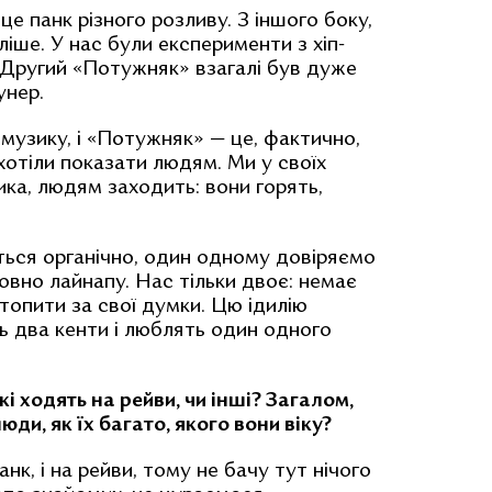
 панк різного розливу. З іншого боку,
іше. У нас були експерименти з хіп-
 Другий «Потужняк» взагалі був дуже
унер.
музику, і «Потужняк» — це, фактично,
хотіли показати людям. Ми у своїх
ика, людям заходить: вони горять,
ється органічно, один одному довіряємо
овно лайнапу. Нас тільки двоє: немає
 топити за свої думки. Цю ідилію
 два кенти і люблять один одного
кі ходять на рейви, чи інші? Загалом,
юди, як їх багато, якого вони віку?
к, і на рейви, тому не бачу тут нічого