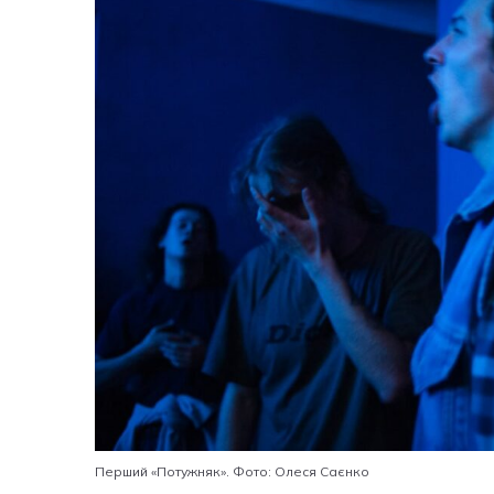
Перший
«
Потужняк
»
. Фото: Олеся Саєнко