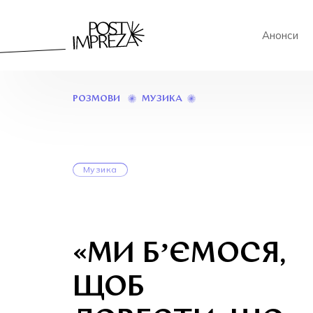
Анонси
«МИ
МУЗИКА
РОЗМОВИ
БʼЄМОСЯ,
ЩОБ
ДОВЕСТИ,
ЩО
ПАНК-
Музика
РОК
І
“ПОТУЖНЯК”
—
ЦЕ
НЕ
«МИ БʼЄМОСЯ,
ГІВНЯР-
РОК»
ЩОБ