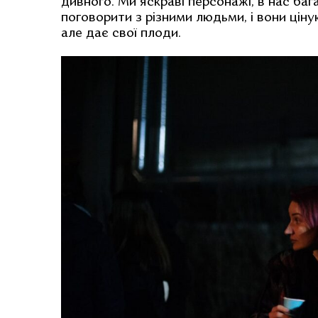
дивного. Ми яскраві персонажі, в нас ба
поговорити з різними людьми, і вони ціну
але дає свої плоди.