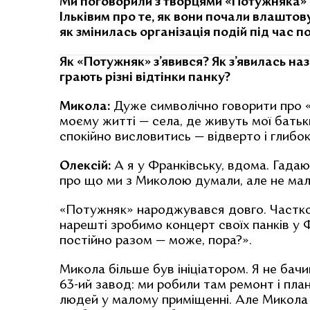
Ми поговорили з творцями
«Потужняка» 
Ільківим про те, як вони почали влаштов
як змінилась організація подій під час 
Як «Потужняк» з’явився? Як з’явилась назв
грають різні відтінки панку?
Микола:
Дуже символічно говорити про «
моєму житті — села, де живуть мої батьк
спокійно висловитись — відверто і глибок
Олексій:
А я у Франківську, вдома. Гадаю,
про що ми з Миколою думали, але не мал
«Потужняк» народжувався довго. Частков
нарешті зробимо концерт своїх панків у 
постійно разом — може, пора?».
Микола більше був ініціатором. Я не бачи
63-ий завод: ми робили там ремонт і пл
людей у малому приміщенні. Але Микола 