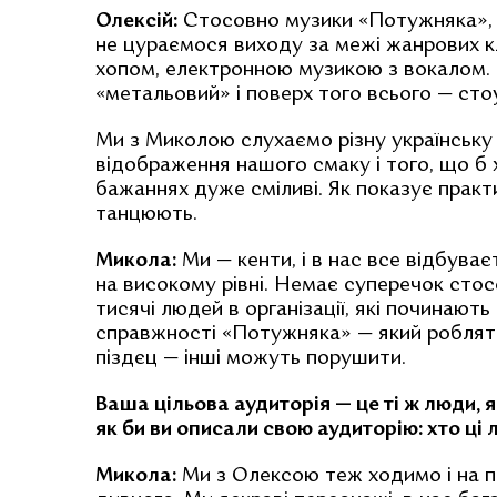
Олексій:
Стосовно музики «Потужняка», це
не цураємося виходу за межі жанрових кл
хопом, електронною музикою з вокалом.
«метальовий» і поверх того всього — сто
Ми з Миколою слухаємо різну українську 
відображення нашого смаку і того, що б 
бажаннях дуже сміливі. Як показує практ
танцюють.
Микола:
Ми — кенти, і в нас все відбува
на високому рівні. Немає суперечок стос
тисячі людей в організації, які починають
справжності «Потужняка» — який роблять
піздєц — інші можуть порушити.
Ваша цільова аудиторія — це ті ж люди, я
як би ви описали свою аудиторію: хто ці л
Микола:
Ми з Олексою теж ходимо і на пан