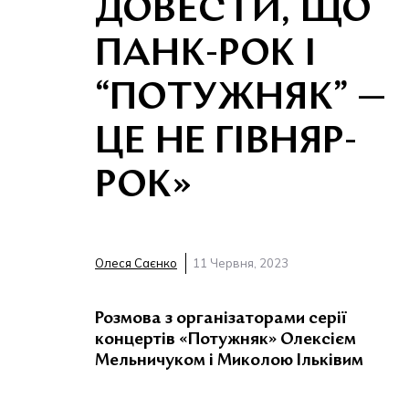
ДОВЕСТИ, ЩО
ПАНК-РОК І
“ПОТУЖНЯК” —
ЦЕ НЕ ГІВНЯР-
РОК»
Олеся Саєнко
11 Червня, 2023
Розмова з організаторами серії
концертів «Потужняк» Олексієм
Мельничуком і Миколою Ільківим