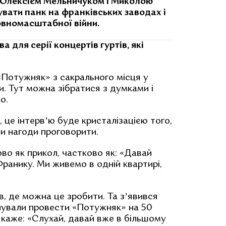
Олексієм Мельничуком і Миколою
увати панк на франківських заводах і
повномасштабної війни.
а для серії концертів гуртів, які
Потужняк» з сакрального місця у
и. Тут можна зібратися з думками і
о.
 це інтервʼю буде кристалізацією того,
и нагоди проговорити.
о як прикол, частково як: «Давай
Франику. Ми живемо в одній квартирі,
в, де можна це зробити. Та зʼявився
анували провести «Потужняк» на 50
каже: «Слухай, давай вже в більшому