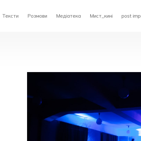
Тексти
Розмови
Медіатека
Мист_кині
post imp