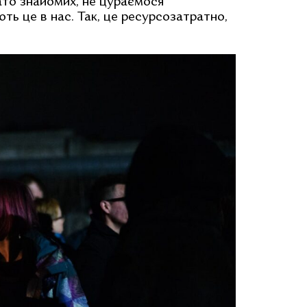
гато знайомих, не цураємося
ють це в нас. Так, це ресурсозатратно,