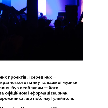
их проєктів, і серед них —
українського панку та важкої музики.
авня,
був особливим — його
, за офіційною інформацією, зник
 Дорожнянка, що поблизу Гуляйполя.