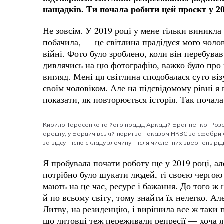
нащадків. Ти почала робити цей проєкт у 2
Не зовсім. У 2019 році у мене тільки виникла 
побачила, — це світлина прадідуся мого чолов
війні. Фото було зроблено, коли він перебував
дивлячись на цю фотографію, важко було про 
вигляд. Мені ця світлина сподобалася суто візу
своїм чоловіком. Але на підсвідомому рівні 
показати, як повторюється історія. Так почал
Кирило Тарасенко та його прадід Аркадій Брагіненко. Розст
арешту, у Бердичівській тюрмі за наказом НКВС за сфабри
за відсутністю складу злочину, після численних звернень рід
Я пробувала почати роботу ще у 2019 році, а
потрібно було шукати людей, ті своєю чергою
мають на це час, ресурс і бажання. До того ж 
й по всьому світу, тому знайти їх нелегко. Ал
Литву, на резиденцію, і вирішила все ж таки 
що литовці теж переживали репресії — хоча я 