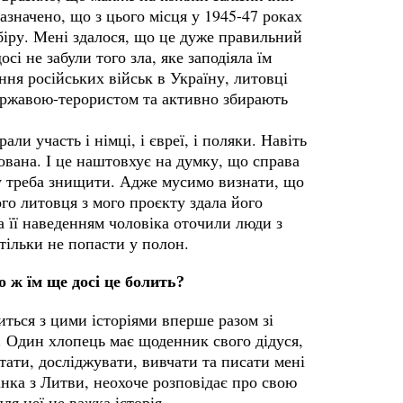
зазначено, що з цього місця у 1945-47 роках
біру. Мені здалося, що це дуже правильний
осі не забули того зла, яке заподіяла їм
ня російських військ в Україну, литовці
державою-терористом та активно збирають
ли участь і німці, і євреї, і поляки. Навіть
ована. І це наштовхує на думку, що справа
яку треба знищити. Адже мусимо визнати, що
ого литовця з мого проєкту здала його
За її наведенням чоловіка оточили люди з
 тільки не попасти у полон.
о ж їм ще досі це болить?
ться з цими історіями вперше разом зі
. Один хлопець має щоденник свого дідуся,
тати, досліджувати, вивчати та писати мені
інка з Литви, неохоче розповідає про свою
ля неї це важка історія.