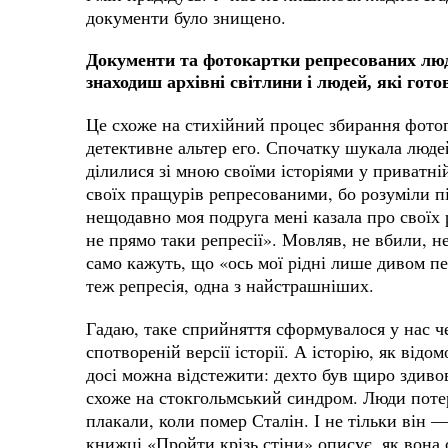
документи було знищено.
Документи та фотокартки репресованих люд
знаходиш архівні світлини і людей, які гото
Це схоже на стихійний процес збирання фотогр
детективне альтер его. Спочатку шукала людей
ділилися зі мною своїми історіями у приватні
своїх пращурів репресованими, бо розуміли пі
нещодавно моя подруга мені казала про своїх 
не прямо таки репресії». Мовляв, не вбили, н
само кажуть, що «ось мої рідні лише дивом 
теж репресія, одна з найстрашніших.
Гадаю, таке сприйняття сформувалося у нас че
спотвореній версії історії. А історію, як ві
досі можна відстежити: дехто був щиро здиво
схоже на стокгольмський синдром. Люди потер
плакали, коли помер Сталін. І не тільки він
книжці «Пройти крізь стіни» описує, як вона