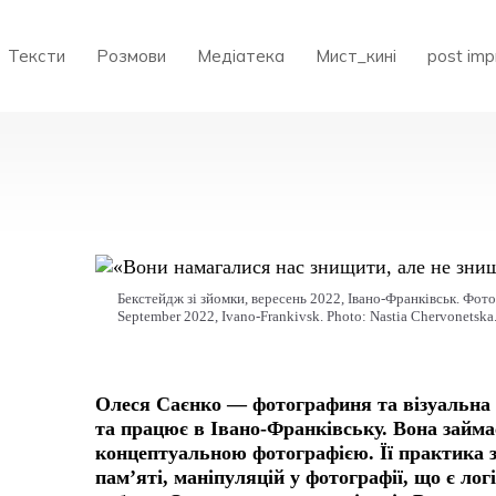
Тексти
Розмови
Медіатека
Мист_кині
post imp
Бекстейдж зі зйомки, вересень 2022, Івано-Франківськ. Фото:
September 2022, Ivano-Frankivsk. Photo: Nastia Chervonetska
Олеся Саєнко — фотографиня та візуальна 
та працює в Івано-Франківську. Вона займ
концептуальною фотографією. Її практика 
пам’яті, маніпуляцій у фотографії, що є ло