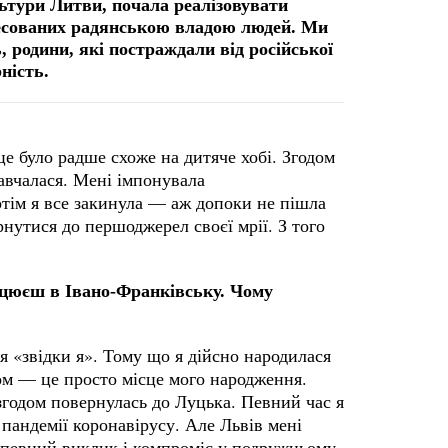
ьтури Литви, почала реалізовувати
ресованих радянською владою людей. Ми
 родини, які постраждали від російської
рність.
це було радше схоже на дитяче хобі. Згодом
навчалася. Мені імпонувала
тім я все закинула — аж допоки не пішла
рнутися до першоджерел своєї мрії. З того
ацюєш в Івано-Франківську. Чому
я «звідки я». Тому що я дійсно народилася
том — це просто місце мого народження.
 згодом повернулась до Луцька. Певний час я
пандемії коронавірусу. Але Львів мені
 певний виклик і компроміс у подружньому