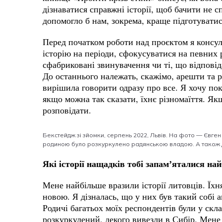
дізнаватися справжні історії, щоб бачити не 
допомогло б нам, зокрема, краще підготуват
Перед початком роботи над проєктом я консуль
історію на періоди, сфокусуватися на певних 
сфабриковані звинувачення чи ті, що відпові
До останнього належать, скажімо, арешти та 
вирішила говорити одразу про все. Я хочу пок
якщо можна так сказати, їхнє різномаїття. Якщо
розповідати.
Бекстейдж зі зйомки, серпень 2022, Львів. На фото — Євге
родиною було розкуркулено радянською владою. А також Д
Які історії нащадків тобі запам’яталися на
Мене найбільше вразили історії литовців. Їх
новою. Я дізналась, що у них був такий собі 
Родичі багатьох моїх респондентів були у скла
розкуркулений, декого вивезли в Сибір. Мене