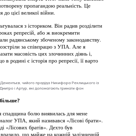
спотворену пропагандою реальність. Це
ися до цієї великої війни.
тувалася з істориком. Він радив розділити
роках репресій, або ж виокремити
дали радянському збоченому законодавству.
розстріли за співпрацю з УПА. Але я
азати масовість цих злочинних діянь і,
 в родині є історія про репресії, її варто
н Дементьєв, чийого прадіда Никифора Реклицького із
митро і Артур, які допомагають тримати фон
йбільше?
ня спадщина болю виявилась для мене
аналог УПА, який називався «Лісові брати».
ді «Лісових братів». Дехто був
 вразило, що майже на кожній залізничній