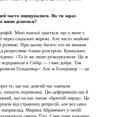
ей часто знищувалися. Як ти зараз
ві ними ділитися?
афій. Мені взагалі здається, що у мене є
 через соціальні мережі. Але часто знайомі
й розмові. При цьому багато хто не вважав
д репресіями тільки розстріли. Буквально
рідних: «Та їх же лише розкуркулили. Це ж
е відправили в Сибір — і вже добре. Так
пережили Голодомор». Але ж Голодомор — це
рез те, що нас довгий час навчали
домо, пишуть переможці. Цю деформацію ще й
ваний, що на нас напав «братній народ». Це
пали від страшних репресій, але все одно
 — наприклад, Марина Абрамович у своїй
 оплакувала смерть Тіто. Саме тому важливо