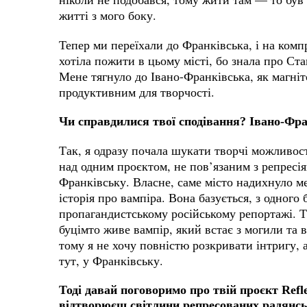
житті з мого боку.
Тепер ми переїхали до Франківська, і на комп
хотіла пожити в цьому місті, бо знала про Ста
Мене тягнуло до Івано-Франківська, як магніт
продуктивним для творчості.
Чи справдилися твої сподівання? Івано-Фран
Так, я одразу почала шукати творчі можливос
над одним проєктом, не пов’язаним з репресіям
Франківську. Власне, саме місто надихнуло м
історія про вампіра. Вона базується, з одного 
пропагандистському російському репортажі. Т
буцімто живе вампір, який встає з могили та 
тому я не хочу повністю розкривати інтригу, а
тут, у Франківську.
Тоді давай поговоримо про твій проєкт Refle
відтворюєш світлини репресованих радянс