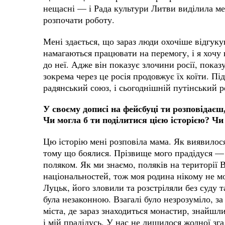
нещасні — і Рада культури Литви виділила мен
розпочати роботу.
Мені здається, що зараз люди охочіше відгуку
намагаються працювати на перемогу, і я хочу
до неї. Адже він показує злочини росії, показу
зокрема через це росія продовжує їх коїти. Під 
радянський союз, і сьогоднішній путінський 
У своєму дописі на фейсбуці ти розповідаєш
Чи могла б ти поділитися цією історією? Чи 
Цю історію мені розповіла мама. Як виявилося,
тому що боялися. Прізвище мого прадідуся — 
поляком. Як ми знаємо, поляків на території
національностей, тож моя родина нікому не мо
Луцьк, його зловили та розстріляли без суду т
була незаконною. Взагалі було незрозуміло, за
міста, де зараз знаходиться монастир, знайшл
і мій прадідусь. У нас не лишилося жодної зга