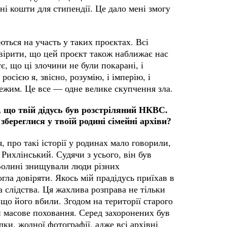
і кошти для стипендії. Це дало мені змогу
ються на участь у таких проєктах. Всі
 вірити, що цей проєкт також наближає нас
є, що ці злочини не були покарані, і
росією я, звісно, розумію, і імперію, і
режим. Це все — одне велике скупчення зла.
, що твій дідусь був розстріляний НКВС.
збереглися у твоїй родині сімейні архіви?
 про такі історії у родинах мало говорили,
Рихлінський. Судячи з усього, він був
 Волині знищували люди різних
гла довіряти. Якось мій прадідусь приїхав в
а слідства. Ця жахлива розправа не тільки
 що його вбили. Згодом на території старого
и масове поховання. Серед захоронених був
дки, жодної фотографії, адже всі архівні