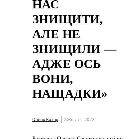
НАС
ЗНИЩИТИ,
АЛЕ НЕ
ЗНИЩИЛИ —
АДЖЕ ОСЬ
ВОНИ,
НАЩАДКИ»
Олена Козар
2 Жовтня, 2022
Розмова з Олесею Саєнко про архівні