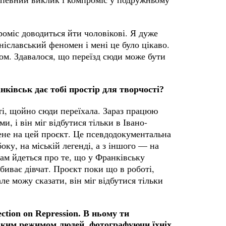
роміс доводиться йти чоловікові. Я дуже
ніславський феномен і мені це було цікаво.
ом. Здавалося, що переїзд сюди може бути
ківськ дає тобі простір для творчості?
ті, щойно сюди переїхала. Зараз працюю
и, і він міг відбутися тільки в Івано-
ене на цей проєкт. Це псевдодокументальна
боку, на міській легенді, а з іншого — на
ам йдеться про те, що у Франківську
вбиває дівчат. Проєкт поки що в роботі,
ле можу сказати, він міг відбутися тільки
ction on Repression. В ньому ти
ьким режимом людей, фотографуючи їхніх