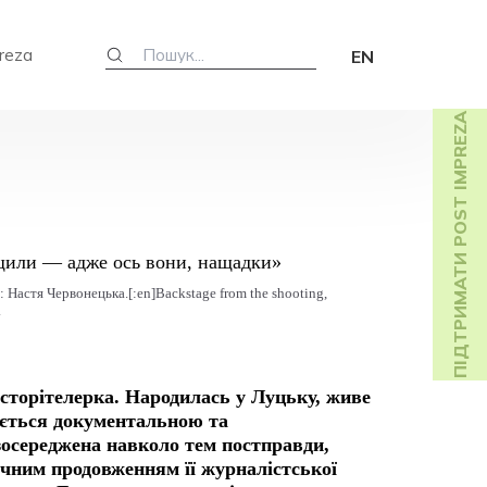
reza
EN
ПІДТРИМАТИ POST IMPREZA
 Настя Червонецька.[:en]Backstage from the shooting,
.
сторітелерка. Народилась у Луцьку, живе
ається документальною та
зосереджена навколо тем постправди,
гічним продовженням її журналістської