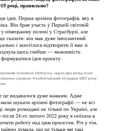
019 році, правильно?
ця ідея. Перша архівна фотографія, яку я
іка. Він брав участь у Першій світовій
 у німецькому полоні у Страсбурзі, але
це сказати: він мав дуже імпозантний
ально і захотілося відтворити її вже зі
я відчула щось глибше — можливість
а формуватися ідея проєкту.
ріляний 10 жовтня 1938 року, через два місяці після
кованою справою. Реабілітований 10 грудня 1957 року
них.
ле це видавалося дуже важким. Адже
 мали шукати архівні фотографії — не всі
ці люди розкидані не тільки по Україні, але
е після 24-го лютого 2022 року я поїхала в
почати роботу над цим проєктом. Річ у тім,
наївно думала, що це тільки ми такі