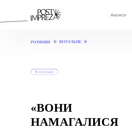
Анонси
«ВОНИ
ВІЗУАЛЬНЕ
РОЗМОВИ
НАМАГАЛИСЯ
НАС
ЗНИЩИТИ,
АЛЕ
НЕ
Візуальне
ЗНИЩИЛИ
—
АДЖЕ
ОСЬ
ВОНИ,
НАЩАДКИ»
«ВОНИ
НАМАГАЛИСЯ