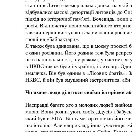
станції в Литві є меморіальна дошка, на якій 
відбувалися масові депортації литовців до Си
підхід до історичної пам’яті. Вочевидь, вони д
росія. Від початку повномасштабного вторгнен
завжди перші виступають за визнання росії 
гроші на «Байрактари».
Я також була здивована, що в моєму проєкті бра
є один росіянин. Його родина теж була репрес
не в національності, а у режимі, у системі, 
в НКВС також були і українці, і литовці. Одн
землячка. Він був одним з «Лісових братів». 
НКВС, й він був змушений застрелитися, аби
Чи охоче люди діляться своїми історіями аб
Насправді багато хто з молодих людей знайоми
мною. Вони розпитують своїх дідусів і бабусь
який був в УПА. Він саме зараз почав його чи
цю історію. Але наприклад, інша учасниця, ж
матір, яку відправили малою в Сибір. Гадаю, д