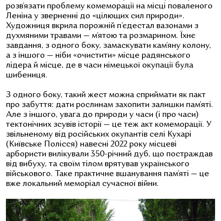
розв’язати проблему комеморації на місці поваленого
Леніна у зверненні до «цілющих сил природи».
Художниця вкрила порожній п’єдестал вазонами з
духмяними травами — м’ятою та розмарином. Їхнє
завдання, з одного боку, замаскувати кам’яну колону,
а з іншого — ніби «очистити» місце радянського
лідера й місце, де в часи німецької окупації була
шибениця.
З одного боку, такий жест можна сприймати як пакт
про забуття: дати рослинам захопити залишки пам’яті.
Але з іншого, увага до природи у часи (і про часи)
тектонічних зсувів історії — це теж акт комеморації. У
звільненому від російських окупантів селі Кухарі
(Київське Полісся) навесні 2022 року місцеві
арбористи вилікували 350-річний дуб, що постраждав
від вибуху, та своїм тілом врятував українського
військового. Таке практичне вшанування пам’яті — це
вже локальний меморіал сучасної війни.