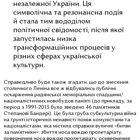
незалежної України. Ця
символічна та резонансна подія
й стала тим вододілом
політичної свідомості, після якої
запустилась низка
трансформаційних процесів у
різних сферах української
культури.
Справедливо буде також згадати, що до знесення
столичного Леніна все ж відбувались публічні
оскарження радянської меморіальної спадщини/
націоналістичних новобудов пам’яті (до прикладу, за
період з 1991-2013 було зведено 46 пам’ятників
Степанові Бандері). Це була груба субкультурна війна
на ґрунті історичної ненависті поміж комуністами та
націоналістами, яка містила справжні вуличні «битви
за пам’ятники»: збиття носа вождю пролетаріату,
повернення носа вождю пролетаріату, осквернення