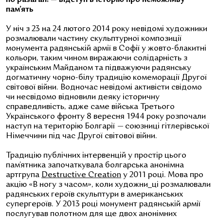
пам’ять
У ніч з 23 на 24 лютого 2014 року невідомі художники
розмалювали частину скульптурної композиції
монумента радянській армії в Софії у жовто-блакитні
кольори, таким чином виражаючи солідарність з
українським Майданом та підважуючи радянську
догматичну чорно-білу традицію комеморації Другої
світової війни. Водночас невідомі активісти свідомо
чи несвідомо відновили деяку історичну
справедливість, адже саме війська Третього
Українського фронту 8 вересня 1944 року розпочали
наступ на територію Болгарії
—
союзниці гітлерівської
Німеччини під час Другої світової війни.
Традицію публічних інтервенцій у простір цього
пам’ятника започаткувала болгарська анонімна
артгрупа
Destructive Creation
у 2011 році. Мова про
акцію «В ногу з часом», коли художни_ці розмалювали
радянських героїв скульптури в американських
супергероїв. У 2013 році монумент радянській армії
послугував полотном для ще двох анонімних