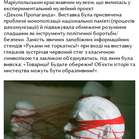
Маріупольським краєзнавчим музеєм, що вилилась у
експериментальний музейний проєкт
«Деком.Пропаганда». Виставка була присвячена
проблемі монополізації національної пам’яті (процесів
декомунізації) й підважувала обмежене розуміння
спадщини як інструменту політичної боротьби/
безпеки. Замість звичних запобіжних інформаційних
стендів «Руками не торкатись!» при вході на виставку
глядачів зустрічав червоний стяг з класичною
символікою та закликом об’єднуватись, під яким була
вивіска: «Товариші! Будьте обережні! Об’єкти історії та
мистецтва можуть бути образливими!».