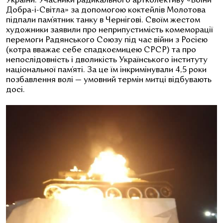
України. Учасники радикального артколективу «Воїни
Добра-і-Світла» за допомогою коктейлів Молотова
підпали пам’ятник танку в Чернігові. Своїм жестом
художники заявили про неприпустимість комеморації
перемоги Радянського Союзу під час війни з Росією
(котра вважає себе спадкоємицею СРСР) та про
непослідовність і дволикість Українського інституту
національної пам’яті. За це їм інкримінували 4,5 роки
позбавлення волі — умовний термін митці відбувають
досі.