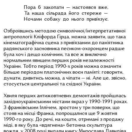
Пора б закопати — настоявся вже,
Та наша сільрада його стереже —
Ночами собаку до нього прив’язує.
Озброївшись методою символічної/інтерпретативної
антропології Кліфорда Ґірца, можна заявити, що така
кінематографічна сцена з прив’язаним до пам’ятника
радянського засновника песиком-охоронцем радше
була хоч і дещо комічним, та все ж виключно
нормальним явищем перших років незалежності
України. Тобто період 1990-х років можна означити
більше періодом платонічних воєн пам’яті: говорити,
думати, дивитись можна, а чіпати — ні. Але це, звісно,
стосується центральної та східної України.
Хвиля перших антижовтневих демонтажів пройшлась
західноукраїнськими містами якраз у 1990-1991 роках.
З франківським Іллічем, зростом у три поверхи, що
стояв на місці Франка, попрощалися ще 9 жовтня
1990-го року. До речі, на кошти, отримані з продажу
міді, в яку була «вдягнена» бетонна скульптура
вождя, у 2008 році видали книгу Мирослава Давидіва