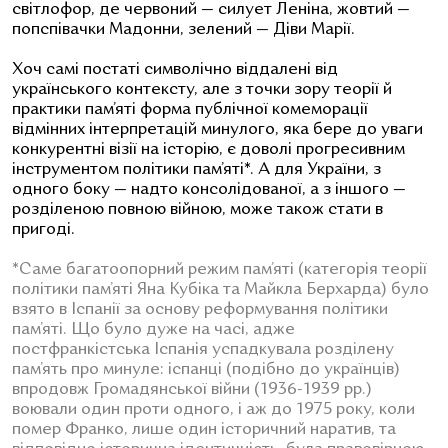
світлофор, де червоний — силует Леніна, жовтий —
попспівачки Мадонни, зелений — Діви Марії.
Хоч самі постаті символічно віддалені від
українського контексту, але з точки зору теорії й
практики пам’яті форма публічної комеморації
відмінних інтерпретацій минулого, яка бере до уваги
конкурентні візії на історію, є доволі прогресивним
інструментом політики пам’яті*
. А для України, з
одного боку — надто консолідованої, а з іншого —
розділеною повною війною, може також стати в
пригоді.
*Саме багатоопорний режим пам’яті (категорія теорії
політики пам’яті Яна Кубіка та Майкла Берхарда) було
взято в Іспанії за основу реформування політики
пам’яті. Що було дуже на часі, адже
постфранкістська Іспанія успадкувала розділену
пам’ять про минуле: іспанці (подібно до українців)
впродовж Громадянської війни (1936-1939 рр.)
воювали один проти одного, і аж до 1975 року, коли
помер Франко, лише один історичний наратив, та