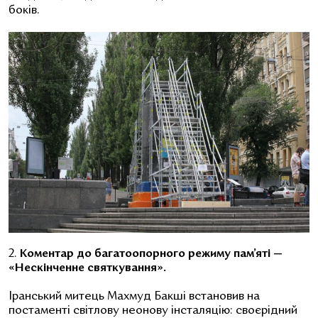
боків.
2.
Коментар до багатоопорного режиму пам’яті —
«Нескінченне святкування».
Іранський митець Махмуд Бакші встановив на
постаменті світлову неонову інсталяцію: своєрідний