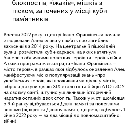
блокпостів, «їжаків», мішків з
піском, заточених у місці куби
пам’ятників.
Восени 2022 року в центрі Івано-Франківська почали
створювали Алею слави у пам’ять про загиблих
захисників з 2014 року. На центральній пішохідній
вулиці розмістили куби-каркаси, на яких натягнули
банери з обличчями полеглих героїв та героїнь війни.
А сама програма міської ради «Івано-Франківськ —
місто героїв», в рамках якої відбулось оновлення Алеї,
маніфестуючи місію популяризації знань «про
українських героїв, які проживали чи діяли у місті»,
зібрала докупи діячів ХІХ століття та бійців АТО і ЗСУ
на своєму сайті, штучно ущільнивши історичний
наратив останніх двох століть. Також у місті щомісяця
о 9-й ранку відбувається Дзвін пам’яті за полеглими
воїнами (відкриття Дзвону пам’яті, до речі, відбулось 1
січня 2022 року — за два місяці до повномасштабної
війни).