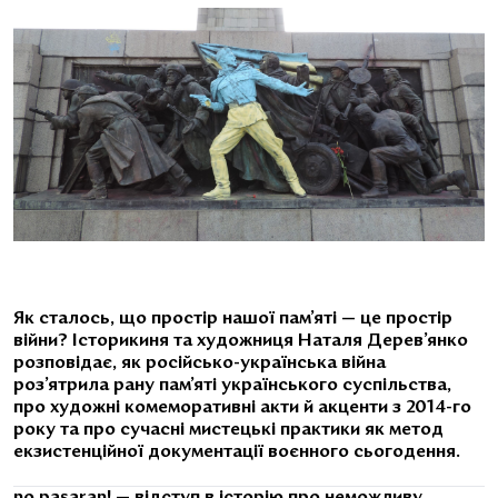
Як сталось, що простір нашої пам’яті — це простір
війни? Історикиня та художниця Наталя Дерев’янко
розповідає, як російсько-українська війна
роз’ятрила рану пам’яті українського суспільства,
про художні комеморативні акти й акценти з 2014-го
року та про сучасні мистецькі практики як метод
екзистенційної документації воєнного сьогодення.
no pasaran! — відступ в історію про неможливу