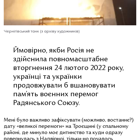
Чернігівський танк (з архіву художників)
Ймовірно, якби Росія не
здійснила повномасштабне
вторгнення 24 лютого 2022 року,
українці та українки
продовжували б вшановувати
пам’ять воєнних перемог
Радянського Союзу.
Мені було важливо зафіксувати (можливо, востаннє?)
дату «великої перемоги» на Троєщині (у спальному
районі, де минуло моє дитинство та куди одразу
повернулась з Надвірної, тільки-но почалось