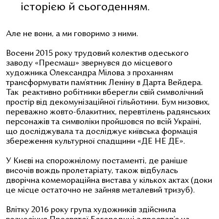
історією й сьогоденням.
Але не вони, а ми говоримо з ними.
Восени 2015 року трудовий колектив одеського
заводу «Пресмаш» звернувся до місцевого
художника Олександра Мілова з проханням
трансформувати пам’ятник Леніну в Дарта Вейдера.
Так реактивно робітники вберегли свій символічний
простір від декомунізаційної гільйотини. Бум низових,
переважно жовто-блакитних, перевтілень радянських
персонажів та символіки пройшовся по всій Україні,
що досліджувала та досліджує київська формація
збереження культурної спадщини «ДЕ НЕ ДЕ».
У Києві на спорожнілому постаменті, де раніше
височів вождь пролетаріату, також відбулась
дворічна комемораційна вистава у кількох актах (доки
це місце остаточно не зайняв металевий тризуб).
Влітку 2016 року група художників здійснила