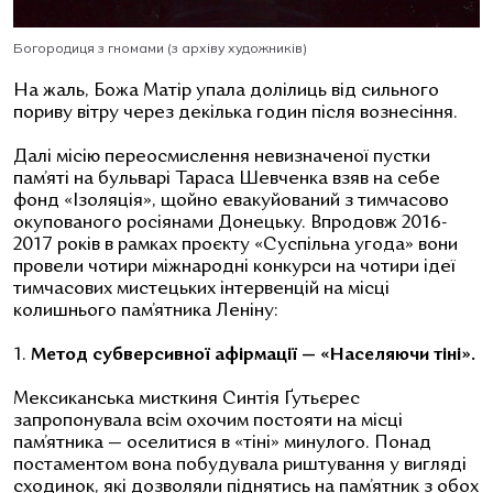
Богородиця з гномами (з архіву художників)
На жаль, Божа Матір упала долілиць від сильного
пориву вітру через декілька годин після вознесіння.
Далі місію переосмислення невизначеної пустки
пам’яті на бульварі Тараса Шевченка взяв на себе
фонд «Ізоляція», щойно евакуйований з тимчасово
окупованого росіянами Донецьку. Впродовж 2016-
2017 років в рамках проєкту «Суспільна угода» вони
провели чотири міжнародні конкурси на чотири ідеї
тимчасових мистецьких інтервенцій на місці
колишнього пам’ятника Леніну:
1.
Метод субверсивної афірмації — «Населяючи тіні».
Мексиканська мисткиня Синтія Ґутьєрес
запропонувала всім охочим постояти на місці
пам’ятника — оселитися в «тіні» минулого. Понад
постаментом вона побудувала риштування у вигляді
сходинок, які дозволяли піднятись на пам’ятник з обох