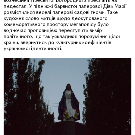
вознесіння Пресвятої Богородиці з преспап’є на
п’єдестал. У підніжжі барвистої паперової Діви Марії
розмістилися веселі паперові садові гноми. Таке
художнє слово митців щодо деокупованого
комеморативного простору мегаполісу було
водночас пропозицією переступити вимір
політичного, що так ускладнює порозуміння цілої
країни, звернутись до культурних коефіцієнтів
української ідентичності.