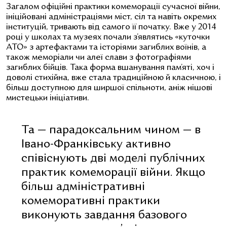
Загалом офіційні практики комеморації сучасної війни,
ініційовані адміністраціями міст, сіл та навіть окремих
інституцій, тривають від самого її початку. Вже у 2014
році у школах та музеях почали з’являтись «куточки
АТО» з артефактами та історіями загиблих воїнів, а
також меморіали чи алеї слави з фотографіями
загиблих бійців. Така форма вшанування пам’яті, хоч і
доволі стихійна, вже стала традиційною й класичною, і
більш доступною для ширшої спільноти, аніж нішові
мистецьки ініціативи.
Та — парадоксальним чином — в
Івано-Франківську активно
співіснують дві моделі публічних
практик комеморації війни. Якщо
більш адміністративні
комеморативні практики
виконують завдання базового