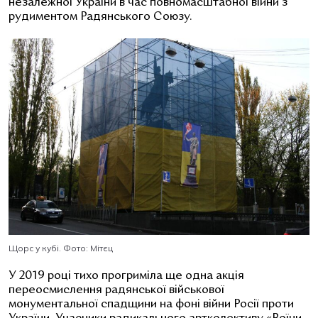
незалежної України в час повномасштабної війни з
рудиментом Радянського Союзу.
Щорс у кубі. Фото: Мітєц
У 2019 році тихо прогриміла ще одна акція
переосмислення радянської військової
монументальної спадщини на фоні війни Росії проти