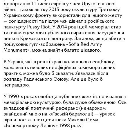
депортацію 11 тисяч євреїв у часи Другої світової
війни. І також влітку 2013 року скульптуру Третьому
Українському фронту використали для іншого жесту
— солідарності та підтримки дівчат з російського
панкгурту Pussy Riot. У 2014 році цей меморіал став
також місцем для публічного вираження засудження
анексії Кримського півострову. Загалом, якщо вбити в
пошуковик гугл-зображень «Sofia Red Army
Monument», можна знайти багато цікавого.
В Україні, як і в решті країн колишнього соцблоку,
можливість низових неофіційних комеморативних
практик, можна було б сказати, з’явилась після
розпаду Радянського Союзу. Але це було б
неправдою.
У 1990-х роках свобода публічних жестів, пов’язаних з
меморіальною культурою, була дуже обмеженою. Ось
випадковий поетичний реферанс (ненароком
знайдений мною на київській барахолці) — уривок
вірша поета-шістдесятника Миколи Сома
«Безсмертному Леніну» 1998 року: