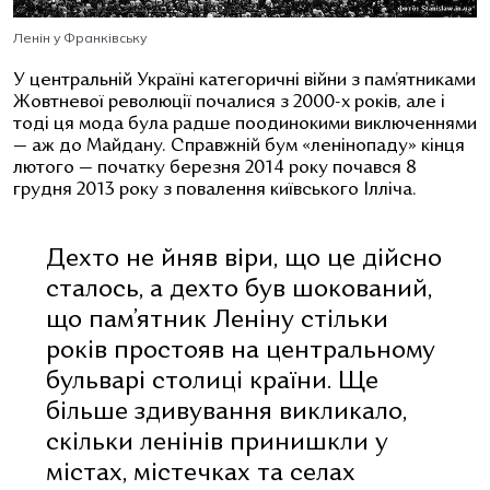
Ленін у Франківську
У центральній Україні категоричні війни з пам’ятниками
Жовтневої революції почалися з 2000-х років, але і
тоді ця мода була радше поодинокими виключеннями
— аж до Майдану. Справжній бум «ленінопаду» кінця
лютого — початку березня 2014 року почався 8
грудня 2013 року з повалення київського Ілліча.
Дехто не йняв віри, що це дійсно
сталось, а дехто був шокований,
що пам’ятник Леніну стільки
років простояв на центральному
бульварі столиці країни. Ще
більше здивування викликало,
скільки ленінів принишкли у
містах, містечках та селах