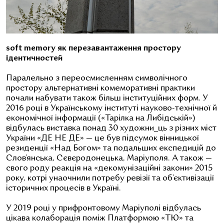
soft memory як перезавантаження простору
ідентичностей
Паралельно з переосмисленням символічного
простору альтернативні комеморативні практики
почали набувати також більш інституційних форм. У
2016 році в Українському інституті науково-технічної й
економічної інформації («Тарілка на Либідській»)
відбулась виставка понад 30 художни_ць з різних міст
України «ДЕ НЕ ДЕ» — це був підсумок вінницької
резиденції «Над Богом» та подальших експедицій до
Слов’янська, Сєвєродонецька, Маріуполя. А також —
свого роду реакція на «декомунізаційні закони» 2015
року, котрі унаочнили потребу ревізії та об’єктивізації
історичних процесів в Україні.
У 2019 році у прифронтовому Маріуполі відбулась
цікава колаборація поміж Платформою «ТЮ» та