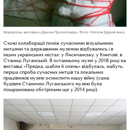
Маріуполь, виставка
«Деком.Пропаганда»
. Фото: Наталя Деревʼянко
Схожі колаборації поміж сучасними візуальними
митцями та державними музеями відбувались і в
інших українських містах: у Лисичанську, у Кмитові, в
Станиці Луганській. В останньому музеї у 2018 році на
виставці «Прядка, шабля й олень» відбулась, мабуть,
перша спроба сучасних митців та локальних
працівників музею осмислити нашу війну (сама
будівля Станично-Луганського музею була
пошрамована обстрілами ще у 2014 році).