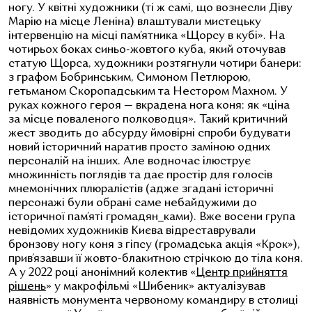
ногу. У квітні художники (ті ж самі, що вознесли Діву
Марію на місце Леніна) влаштували мистецьку
інтервенцію на місці пам’ятника «Щорсу в кубі». На
чотирьох боках синьо-жовтого куба, який оточував
статую Щорса, художники розтягнули чотири банери:
з графом Бобринським, Симоном Петлюрою,
гетьманом Скоропадським та Нестором Махном. У
руках кожного героя — вкрадена нога коня: як «ціна
за місце поваленого полководця». Такий критичний
жест зводить до абсурду ймовірні спроби будувати
новий історичний наратив просто заміною одних
персоналій на інших. Але водночас ілюструє
множинність поглядів та дає простір для голосів
мнемонічних плюралістів (адже згадані історичні
персонажі були обрані саме небайдужими до
історичної пам’яті громадян_ками). Вже восени група
невідомих художників Києва відреставрували
бронзову ногу коня з гіпсу (громадська акція «Крок»),
прив’язавши її жовто-блакитною стрічкою до тіла коня.
А у 2022 році анонімний колектив «
Центр прийняття
рішень
» у макрофільмі «Шибеник» актуалізував
наявність монумента червоному командиру в столиці