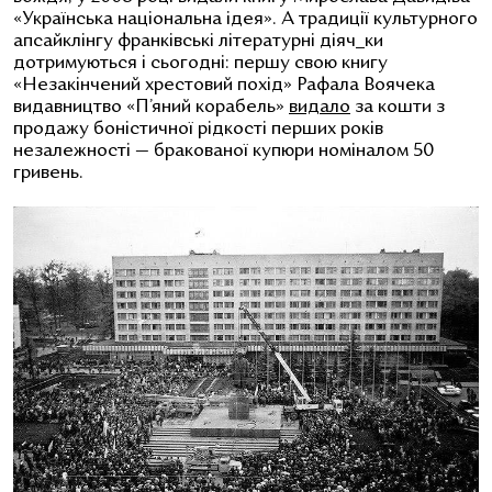
«Українська національна ідея». А традиції культурного
апсайклінгу франківські літературні діяч_ки
дотримуються і сьогодні: першу свою книгу
«Незакінчений хрестовий похід» Рафала Воячека
видавництво «П’яний корабель»
видало
за кошти з
продажу боністичної рідкості перших років
незалежності — бракованої купюри номіналом 50
гривень.