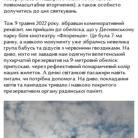
повномасштабне вторгнення), а також особисто
долучитись до цих святкувань.
Тож 9 травня 2022 року, зібравши комеморативний
реквізит, ми прийшли до обеліска, що у Деснянському
парку біля кінотеатру «Флоренція». Це була 7-ма
ранку, а навколо монументу уже зібрались невелика
група бабусь та дідусів з червоними гвоздиками. На
диво, ніхто не завадив нам одягнути велетенський
пухирчатий презерватив на 9-метровий обеліск:
припускаю, через рефлективний помаранчевий колір
наших жилеток. А деякі світанкові пасажири навіть
питали, чи потрібна допомога. На диво, покладання
квітів та лампадок тривало і навколо покритого
презервативом органу радянської пам’яті.