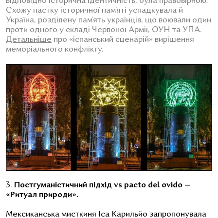
відповідно історична ідентичність, була правовірною.
Схожу пастку історичної пам’яті успадкувала й
Україна, розділену пам’ять українців, що воювали один
проти одного у складі Червоної Армії, ОУН та УПА.
Детальніше
про «іспанський сценарій» вирішення
меморіального конфлікту.
3.
Постгуманістичний підхід vs pacto del ovido —
«Ритуал природи».
Мексиканська мисткиня Іса Карильйо запропонувала