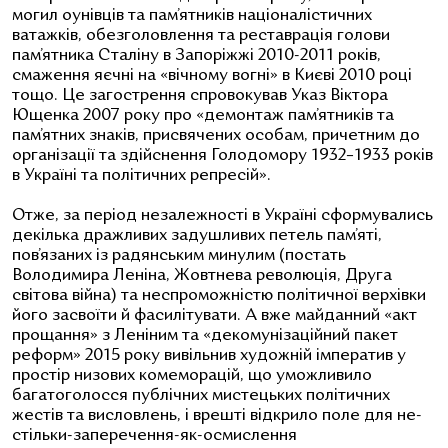
могил оунівців та пам’ятників націоналістичних
ватажків, обезголовлення та реставрація голови
пам’ятника Сталіну в Запоріжжі 2010-2011 років,
смаження яєчні на «вічному вогні» в Києві 2010 році
тощо. Це загострення спровокував Указ Віктора
Ющенка 2007 року про «демонтаж пам’ятників та
пам’ятних знаків, присвячених особам, причетним до
організації та здійснення Голодомору 1932–1933 років
в Україні та політичних репресій».
Отже, за період незалежності в Україні сформувались
декілька дражливих задушливих петель пам’яті,
пов’язаних із радянським минулим (постать
Володимира Леніна, Жовтнева революція, Друга
світова війна) та неспроможністю політичної верхівки
його засвоїти й фасилітувати. А вже майданний «акт
прощання» з Леніним та «декомунізаційний пакет
реформ» 2015 року вивільнив художній імператив у
простір низових комеморацій, що уможливило
багатоголосся публічних мистецьких політичних
жестів та висловлень, і врешті відкрило поле для не-
стільки-заперечення-як-осмислення