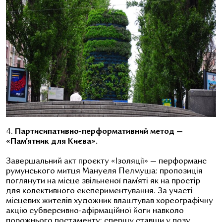
4.
Партисипативно-перформативний метод —
«Пам’ятник для Києва».
Завершальний акт проєкту «Ізоляції» — перформанс
румунського митця Мануеля Пелмуша: пропозиція
поглянути на місце звільненої пам’яті як на простір
для колективного експериментування. За участі
місцевих жителів художник влаштував хореографічну
акцію субверсивно-афірмаційної йоги навколо
порожнього постаменту: спершу ставши у позу