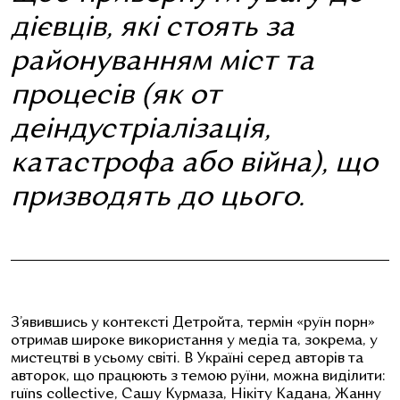
дієвців, які стоять за
районуванням міст та
процесів (як от
деіндустріалізація,
катастрофа або війна), що
призводять до цього.
З’явившись у контексті Детройта, термін «руїн порн»
отримав широке використання у медіа та, зокрема, у
мистецтві в усьому світі. В Україні серед авторів та
авторок, що працюють з темою руїни, можна виділити:
ruїns collective, Сашу Курмаза, Нікіту Кадана, Жанну