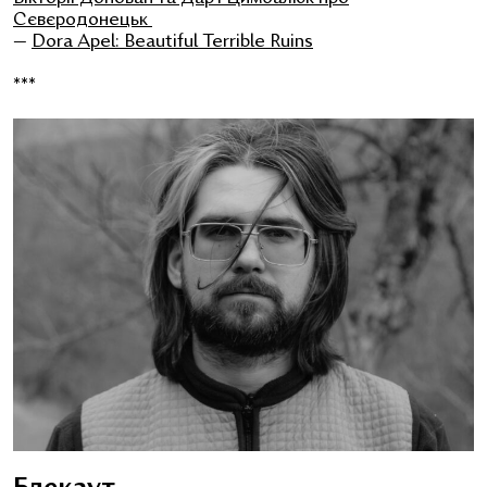
Сєвєродонецьк
—
Dora Apel: Beautiful Terrible Ruins
***