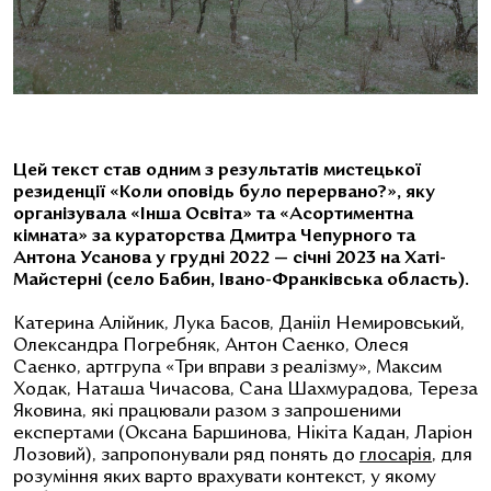
Цей текст став одним з результатів мистецької
резиденції «Коли оповідь було перервано?», яку
організувала «Інша Освіта» та «Асортиментна
кімната» за кураторства Дмитра Чепурного та
Антона Усанова у грудні 2022 — січні 2023 на Хаті-
Майстерні (село Бабин, Івано-Франківська область).
Катерина Алійник, Лука Басов, Данііл Немировський,
Олександра Погребняк, Антон Саєнко, Олеся
Саєнко, артгрупа «Три вправи з реалізму», Максим
Ходак, Наташа Чичасова, Сана Шахмурадова, Тереза
Яковина, які працювали разом з запрошеними
експертами (Оксана Баршинова, Нікіта Кадан, Ларіон
Лозовий), запропонували ряд понять до
глосарія
, для
розуміння яких варто врахувати контекст, у якому