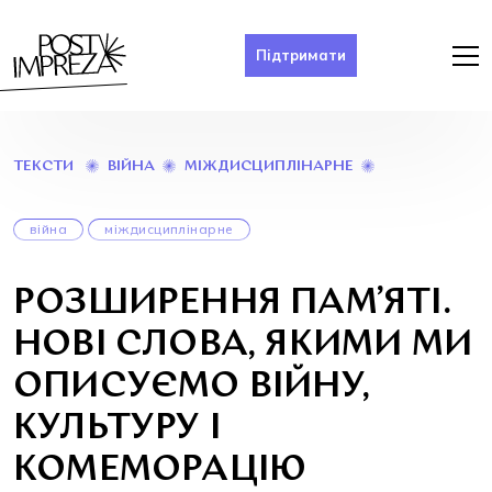
Підтримати
РОЗШИРЕННЯ
ВІЙНА
МІЖДИСЦИПЛІНАРНЕ
ТЕКСТИ
ПАМ’ЯТІ.
НОВІ
СЛОВА,
війна
міждисциплінарне
ЯКИМИ
МИ
ОПИСУЄМО
РОЗШИРЕННЯ ПАМ’ЯТІ.
ВІЙНУ,
КУЛЬТУРУ
НОВІ СЛОВА, ЯКИМИ МИ
І
КОМЕМОРАЦІ
ОПИСУЄМО ВІЙНУ,
КУЛЬТУРУ І
КОМЕМОРАЦІЮ