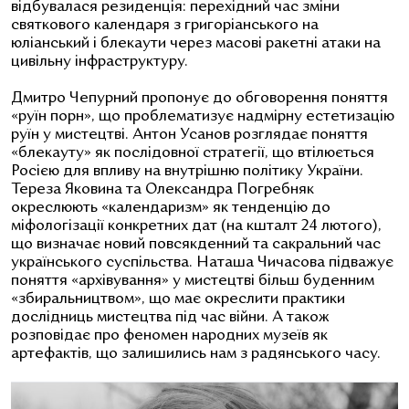
відбувалася резиденція: перехідний час зміни
святкового календаря з григоріанського на
юліанський і блекаути через масові ракетні атаки на
цивільну інфраструктуру.
Дмитро Чепурний пропонує до обговорення поняття
«руїн порн», що проблематизує надмірну естетизацію
руїн у мистецтві. Антон Усанов розглядає поняття
«блекауту» як послідовної стратегії, що втілюється
Росією для впливу на внутрішню політику України.
Тереза Яковина та Олександра Погребняк
окреслюють «календаризм» як тенденцію до
міфологізації конкретних дат (на кшталт 24 лютого),
що визначає новий повсякденний та сакральний час
українського суспільства. Наташа Чичасова підважує
поняття «архівування» у мистецтві більш буденним
«збиральництвом», що має окреслити практики
дослідниць мистецтва під час війни. А також
розповідає про феномен народних музеїв як
артефактів, що залишились нам з радянського часу.