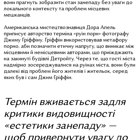
вони прагнуть зобразити стан занепаду без уваги до
локального контексту та проблем місцевих
мешканців.
Американська мистецтвознавиця Дора Апель
приписує авторство терміна «
руїн порн
» фотографу
Джиму Гріффіну.
Гріффін використовував метафору
порно, аби позначити етичну напругу, що виникає між
місцевими й немісцевими авторами, що приїжджають
на закинуті будівлі Детройту.
Через те, що гості міста
надмірно зосереджувалися на руїнах міста, вони були
далекі від проблем його жителів і жительок, серед
яких був і сам Джим Гріффін.
Термін вживається задля
критики видовищності
«естетики занепаду» —
щоб привернути увагу до