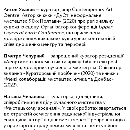
Антон Усанов
— куратор Jump Contemporary Art
Centre. Автор книжки «ДуСт: неформальне
мистецтво 90-х Полтави» (2020) про регіональну
художню сцену. Організатор конференції
Upper
Layers of Earth Conference
, що присвячена
дослідженням локальних культурних контекстів й
співвідношенню центру та периферії.
Дмитро Чепурний
— запрошений куратор резиденцій
«Асортиментної кімнати» та архіву-бібліотеки post
impreza, дослідник сучасного мистецтва. Співавтор
видання «Кураторський посібник» (2020) та книжки
«Межі колаборації: мистецтво, етика та Донбас»
(2022).
Наташа Чичасова
— кураторка, дослідниця,
співробітниця відділу сучасного мистецтва у
«Мистецькому арсеналі». У своїх роботах звертається
до стратегій осмислення радянської індустріальної
спадщини, історії підприємств через її репрезентацію
у просторі пострадянських музеїв та інституційної