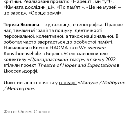
критики. Реалізовані проєкти: «Нарешті, ми тут!»,
«Кімната дослідни_ці», «По пам’яті», «Це не музей —
це завод», «Серце землі».
Тереза Яковина
— художниця, сценографка. Працює
над темами міграції та пошуку ідентичності:
персональної, колективної, а також національної. В
роботах часто звертається до особистої пам’яті.
Навчалася в Києві в НАОМА та в Weissensee
Kunsthochschule в Берліні. Є співзасновницею
колективу
«Прикарпатський театр
», з яким у 2022
втілили проєкт
Theatre of Hopes and Expectations
в
Дюссельдорфі.
Дивитись інші поняття у
глосарії
«
Минуле / Майбутнє
/ Мистецтво
».
Фото: Олеся Саєнко