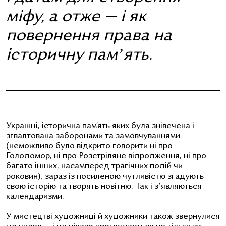
міфу, а отже — і як
повернення права на
історичну памʼять.
Українці, історична пам’ять яких була знівечена і
зґвалтована заборонами та замовчуваннями
(неможливо було відкрито говорити ні про
Голодомор, ні про Розстріляне відродження, ні про
багато інших, насамперед трагічних подій чи
роковин), зараз із посиленою чутливістю згадують
свою історію та творять новітню. Так і зʼявляються
календаризми.
У мистецтві художниці й художники також звернулися