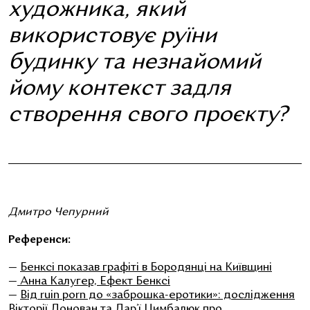
художника, який
використовує руїни
будинку та незнайомий
йому контекст задля
створення свого проєкту?
Дмитро Чепурний
Референси:
—
Бенксі показав графіті в Бородянці на Київщині
—
Анна Калугер, Ефект Бенксі
—
Від ruin porn до «заброшка-еротики»: дослідження
Вікторії Донован та Дар’ї Цимбалюк про