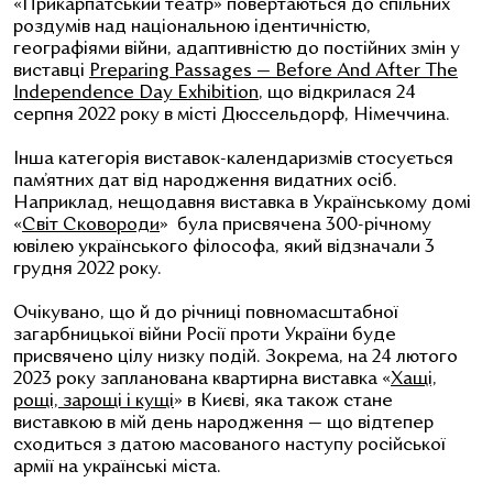
«Прикарпатський театр» повертаються до спільних
роздумів над національною ідентичністю,
географіями війни, адаптивністю до постійних змін у
виставці ​​
Preparing Passages — Before And After The
Independence Day Exhibition
, що відкрилася 24
серпня 2022 року в місті Дюссельдорф, Німеччина.
Інша категорія виставок-календаризмів стосується
пам’ятних дат від народження видатних осіб.
Наприклад, нещодавня виставка в Українському домі
«
Світ Сковороди
» була присвячена 300-річному
ювілею українського філософа, який відзначали 3
грудня 2022 року.
Очікувано, що й до річниці повномасштабної
загарбницької війни Росії проти України буде
присвячено цілу низку подій. Зокрема, на 24 лютого
2023 року запланована квартирна виставка «
Хащі,
рощі, зарощі і кущі
» в Києві, яка також стане
виставкою в мій день народження — що відтепер
сходиться з датою масованого наступу російської
армії на українські міста.