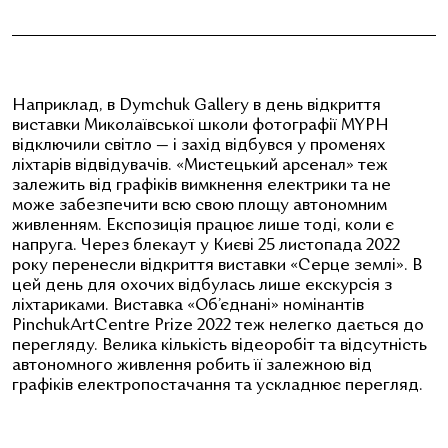
Наприклад, в Dymchuk Gallery в день відкриття
виставки Миколаївської школи фотографії MYPH
відключили світло
—
і захід відбувся у променях
ліхтарів відвідувачів.
«
Мистецький арсенал
»
теж
залежить від графіків вимкнення електрики та не
може забезпечити всю свою площу автономним
живленням. Експозиція працює лише тоді, коли є
напруга. Через блекаут у Києві 25 листопада 2022
року перенесли відкриття виставки
«
Серце землі
»
. В
цей день для охочих відбулась лише екскурсія з
ліхтариками. Виставка
«
Об’єднані
»
номінантів
PinchukArtCentre Prize 2022 теж нелегко дається до
перегляду. Велика кількість відеоробіт та відсутність
автономного живлення робить її залежною від
графіків електропостачання та ускладнює перегляд.