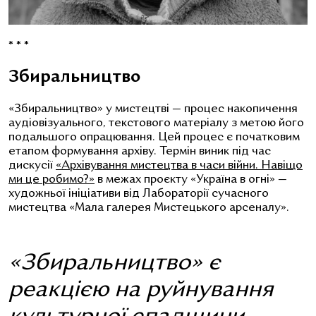
* * *
Збиральництво
«Збиральництво» у мистецтві
— процес накопичення
аудіовізуального, текстового матеріалу з метою його
подальшого опрацювання. Цей процес є початковим
етапом формування архіву. Термін виник під час
дискусії
«Архівування мистецтва в часи війни. Навіщо
ми це робимо?»
в межах проєкту «Україна в огні»
—
художньої ініціативи від Лабораторії сучасного
мистецтва «Мала галерея Мистецького арсеналу»
.
«Збиральництво» є
реакцією на руйнування