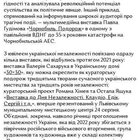
гідності та аналізувала революційний потенціал
суспільства як політичне явище. Інший приклад,
спрямований на інформування широкої аудиторії про
трагічні події, — мультимедійна виставка Павла
Гудімова «
Чорнобиль. Подорож
» в одному з
павільйонів ВДНГ до 35-х роковин катастрофи на
Чорнобильській АЕС.
З ювілеєм української незалежності пов’язано одразу
кілька виставок, які відбулись протягом 2021 року:
виставка Валерія Сахарука в Українському домі
«
30×30
», яку можна окреслити як кураторську
подорож тридцятьма творами сучасного українського
мистецтва за тридцять років незалежності;
кураторський проєкт Романа Хімея та Остапа Ящука
«
Виставка до Дня Незалежності. Клаудіо, Едік,
Сергій і т.д.
», вперше презентований у Львівському
муніципальному мистецькому центрі 24 серпня.
Об’єднані, зокрема, навколо річниці проголошення
незалежності України, яка від 2022 року збігається з
півріччям російського військового вторгнення, група
художників та художниць вже у складі колективу