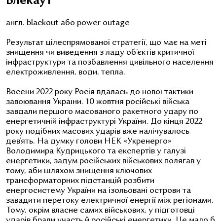
Блекаут
англ. blackout або power outage
Результат цілеспрямованої стратегії, що має на меті
знищення чи виведення з ладу об’єктів критичної
інфраструктури та позбавлення цивільного населення
електроживлення, води, тепла.
Восени 2022 року Росія вдалась до нової тактики
завоювання України. 10 жовтня російські війська
завдали першого масованого ракетного удару по
енергетичній інфраструктурі України. До кінця 2022
року подібних масових ударів вже налічувалось
дев’ять. На думку голови НЕК «Укренерго»
Володимира Кудрицького та експертів у галузі
енергетики, задум російських військових полягав у
тому, аби шляхом знищення ключових
трансформаторних підстанцій розбити
енергосистему України на ізольовані острови та
завадити перетоку електричної енергії між регіонами.
Тому, окрім власне самих військових, у підготовці
ударів брали участь й російські енергетики. Це мало б