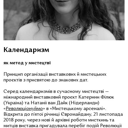
Календаризм
як метод у мистецтві
Принцип організації виставкових й мистецьких
проєктів з присвятою до знакових дат.
Серед календаризмів в сучасному мистецтві —
міжнародний виставковий проєкт Катерини Філюк
(Україна) та Натанії ван Дайк (Нідерланди)
«
Революціонуймо
» в «Мистецькому арсеналі».
Відкрита до п’ятої річниці Євромайдану, 21 листопада
2018 року, через нові й архівні роботи мисткинь та
митців виставка пригадувала перебіг подій Революції