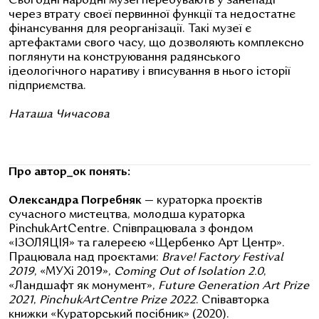
Сьогодні народні музеї перебувають у занепаді
через втрату своєї первинної функції та недостатнє
фінансування для реорганізації. Такі музеї є
артефактами свого часу, що дозволяють комплексно
поглянути на конструювання радянського
ідеологічного наративу і вписування в нього історії
підприємства.
Наташа Чичасова
Про автор_ок понять:
Олександра Погребняк
— кураторка проєктів
сучасного мистецтва, молодша кураторка
PinchukArtCentre. Співпрацювала з фондом
«ІЗОЛЯЦІЯ» та галереєю «Щербенко Арт Центр».
Працювала над проєктами:
Brave! Factory Festival
2019
, «МУХі 2019»,
Coming Out of Isolation 2.0
,
«Ландшафт як монумент»,
Future Generation Art Prize
2021
,
PinchukArtCentre Prize 2022
. Співавторка
книжки «Кураторський посібник» (2020).