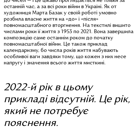
до чисел — і це цікаво проглядається не тільки за
останній час, а за всі роки війни в Україні. Як от
художниця Марта Базак у своїй роботі умовно
розбила власне життя на «до» і «після»
повномасштабного вторгнення. На текстилі вишито
числами роки її життя з 1953 по 2021. Вона завершила
композицію саме останнім роком до початку
повномасштабної війни. Це також приклад
календаризму, бо числа років життя набувають
особливої ваги завдяки тому, що кожен з них несе
напругу і значення всього життя мисткині.
2022-й рік в цьому
прикладі відсутній. Це рік,
який не потребує
пояснення.