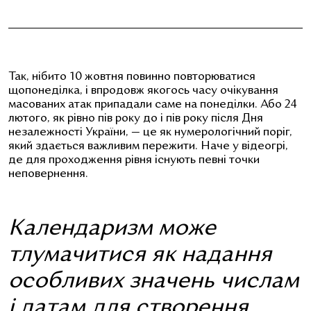
Так, нібито 10 жовтня повинно повторюватися
щопонеділка, і впродовж якогось часу очікування
масованих атак припадали саме на понеділки. Або 24
лютого, як рівно пів року до і пів року після Дня
незалежності України, — це як нумерологічний поріг,
який здається важливим пережити. Наче у відеогрі,
де для проходження рівня існують певні точки
неповернення.
Календаризм може
тлумачитися як надання
особливих значень числам
і датам для створення