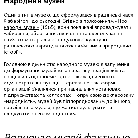
Народний музей
Один з типів музею, що сформувався в радянські часи
й зберігся і до сьогодні. Згідно з положенням
«Про
народні музеї»
(1965), вони покликані впроваджувати
«збирання, зберігання, вивчення та експонування
пам’яток матеріальної та духовної культури
радянського народу, а також пам’ятників природничої
історії».
Головною відмінністю народного музею є залучення
до формування музейного наративу працівників та
працівниць підприємств, що також здійснюють
адміністративні функції. Переважно такі форми
організацій з’являлися при навчальних установах,
підприємствах та колгоспах. Попри свою декларовану
«народність», музей був підпорядкованим до іншого,
профільного музею, що мав консультувати та
слідкувати за своїм підлеглим.