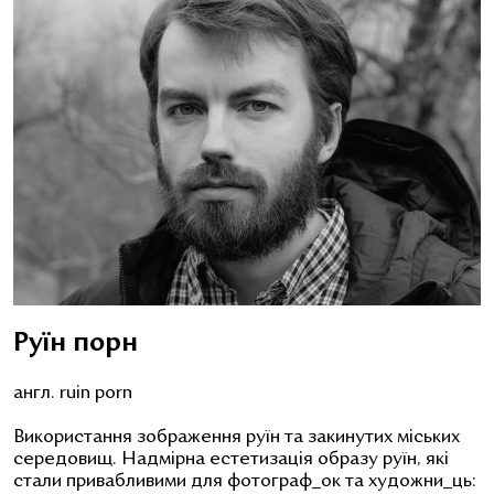
Руїн порн
англ. ruin porn
Використання
зображення руїн та закинутих міських
середовищ. Надмірна естетизація образу руїн, які
стали привабливими для фотограф_ок та художни_ць: