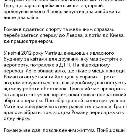
Гурт, що зараз сприймають як легендарний,
проіснував всього 4 роки, випустив два альбоми та
лише два кліпи.
Роман віддається спорту та медичним справам,
перебирається спершу до Львова, а потім до Києва,
де працює тренером.
У квітні 2012 року Матіяш, вийшовши з власного
будинку за квітами для дружини, яку мав зустріти з
аеропорту, потрапляє в ДТП. На пішохідному
переході його збиває авто, що тікає з місця пригоди.
Роман оговтується та йде далі у справах. Проте
згодом почувається зле, в лікарні йому діагностують
відмову роботи обох нирок. Тривалий час проводить
на апараті «штучної нирки», поки триває оперативний
збір на операцію. Про збір грошей задля врятування
Матіяша повідомляють центральні телеканали. Гроші
вдалось зібрати, тож згодом Роману пересаджують
одну нирку.
Роман живе далі повсякденним життям. Прийшовши