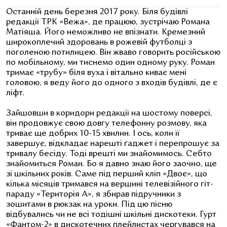
Останній день березня 2017 року. Біля будівлі
редакції ТРК «Вежа», де працюю, зустрічаю Романа
Матіяша. Його неможливо не впізнати. Кремезний
широкоплечий здоровань в рожевій футболці з
поголеною потилицею. Він жваво говорить російською
по мобільному, ми тиснемо один одному руку. Роман
тримає «трубу» біля вуха і вітально киває мені
головою, я веду його до одного з входів будівлі, де є
ліфт.
Зайшовши в коридори редакції на шостому поверсі,
він продовжує свою довгу телефонну розмову, яка
триває ще добрих 10-15 хвилин. І ось, коли її
завершує, відкладає нарешті ґаджет і перепрошує за
тривалу бесіду. Тоді врешті ми знайомимось. Себто
знайомиться Роман. Бо я давно знаю його заочно, ще
зі шкільних років. Саме під перший кліп «Двоє», що
кілька місяців тримався на вершині телевізійного гіт-
параду «Територія А», я збирав підручники з
зошитами в рюкзак на уроки. Під цю пісню
відбувались чи не всі тодішні шкільні дискотеки. Гурт
«Фантом-2» в дискотечних плейлистах чергувався на