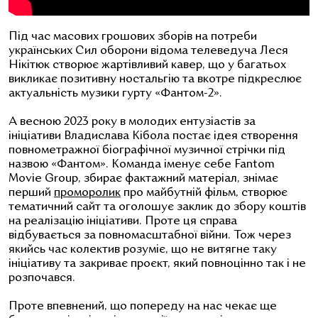
Під час масових грошових зборів на потреби
українських Сил оборони відома телеведуча Леся
Нікітюк створює жартівливий кавер, що у багатьох
викликає позитивну ностальгію та вкотре підкреслює
актуальність музики гурту «Фантом-2».
А весною 2023 року в молодих ентузіастів за
ініціативи Владислава Кібола постає ідея створення
повнометражної біографічної музичної стрічки під
назвою «Фантом». Команда іменує себе Fantom
Movie Group, збирає фактажний матеріал, знімає
перший
проморолик
про майбутній фільм, створює
тематичний сайт та оголошує заклик до збору коштів
на реалізацію ініціативи. Проте ця справа
відбувається за повномасштабної війни. Тож через
якийсь час колектив розуміє, що не витягне таку
ініціативу та закриває проєкт, який повноцінно так і не
розпочався.
Проте впевнений, що попереду на нас чекає ще