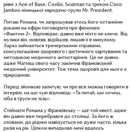
рівні з Ace of Base, Coolio, Scatman та треком Coco
Jamboo німецької євроденс-групи Mr. President.
Питаю Романа, чи запрошував хтось його останніми
роками на ефіри поговорити про феномен
«Фантом-2». Відповідає: давно вже ніхто не кличе. Від
музики він, мовляв, відійшов, лишив її в минулому.
Зараз займається тренерськими справами,
консультаціями здорового і дієтичного харчування та
методикою медичного антистаріння. Це не дивно,
адже Матіяш свого часу закінчив Франківський
медичний університет. Тож тема здоров’я для нього є
природною.
Перед зйомкою запитую, чи про все можна говорити в
інтерв’ю, на що чую відповідь: «Та питай, шо хочеш,
хіба в труси не лізь».
Спіймати Романа у Франківську — ще той квест, адже
він давно вже перебрався до столиці. За його ж
словами, до рідних навідується не дуже часто, кілька
разів на рік. Цілком випадково мені вдалось