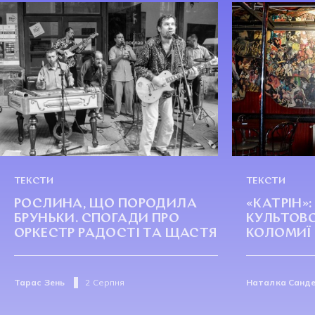
ТЕКСТИ
ТЕКСТИ
РОСЛИНА, ЩО ПОРОДИЛА
«КАТРІН»:
БРУНЬКИ. СПОГАДИ ПРО
КУЛЬТОВО
ОРКЕСТР РАДОСТІ ТА ЩАСТЯ
КОЛОМИЇ
Тарас Зень
2 Серпня
Наталка Санд