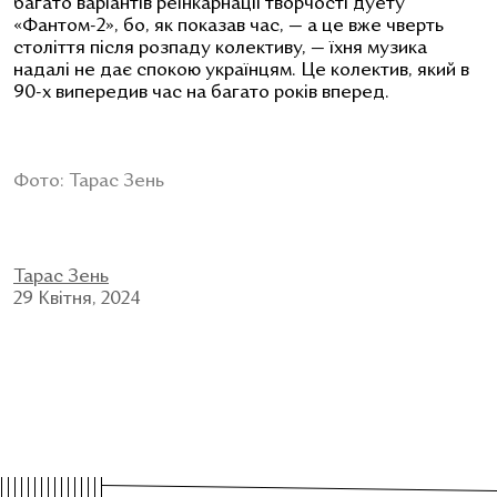
багато варіантів реінкарнації творчості дуету
«Фантом-2», бо, як показав час, — а це вже чверть
століття після розпаду колективу, — їхня музика
надалі не дає спокою українцям. Це колектив, який в
90-х випередив час на багато років вперед.
Фото: Тарас Зень
Тарас Зень
29 Квітня, 2024