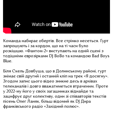
Команда набирає обертів. Все стрімко несеться. Гурт
запрошують і за кордон, що на ті часи було
розкішшю. «Фантом-2» виступають на одній сцені з
тодішніми єврозірками DJ BoBo та командою Bad Boys
Blue.
Біля Скель Довбуша, що в Долинському районі, гурт
знімає свій другий і останній кліп на трек «Я досягну».
Згодом запис цього відео зникне десь в архівах
телеканалів і довго вважатиметься втраченим. Проте
у 2022-му його у своїх загашниках віднайде та
зацифрує друг колективу, один зі співавторів текстів
пісень Олег Ланяк, більш відомий як DJ Дира
франківського радіо «Західний полюс».