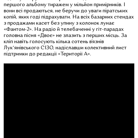
першого альбому тиражем у мільйон примірників. І
вони всі продаються, не беручи до уваги піратських
копій, яких годі підрахувати. На всіх базарних стендах
з продажами касет без упину з колонок лунає
«Фантом-2». На радіо й телебаченні у гіт-парадах
головна пісня «Двоє» не злазить з перших місць. За
кліп навіть голосують кілька сотень в’язнів
Лукʼянівського СІЗО, надіславши колективний лист
підтримки до редакції «Території А».