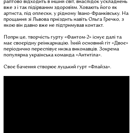
раптово відходить в інший світ, внаслідок ускладнень
вже з і так підірваним здоров’ям. Ховають його як
артиста, під оплески, у рідному Івано-Франківську. На
прощання зі Львова приїздить навіть Ольга Гречко, з
якою він давно вже не підтримував контакт.
Попри це, творчість гурту «Фантом-2» існує далі та
має своєрідну реінкарнацію. Їхній основний гіт «Двоє»
періодично переспівує низка виконавців. Зокрема
популярна українська команда «Антитіла».
Своє бачення створює луцький гурт «Флайза».