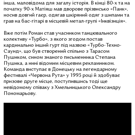
інша, маловідома для загалу історія. В кінці 80-х та на
початку 90-х Матіяш мав дворове прізвисько «Панк»,
носив довгий гаєр, одягав шкіряний одяг з шипами та
грав на бас-гітарі в місцевій метал-групі «Інквізиція».
Вже потім Роман став учасником танцювального
колективу «Турбо», з якого згодом постав
кардинально інший гурт під назвою «Турбо-Техно-
Саунд», що був створений спільно з Тарасом
Пушиком, сином знаного письменника Степана
Пушика, а нині відомим місцевим рекламником.
Команда виступає в Донецьку на легендарному
фестивалі «Червона Рута» у 1993 році й здобуває
призове друге місце, поступившись тоді ще
невідомому співаку з Хмельницького Олександру
Пономарьову.