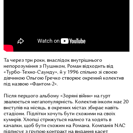
Та через три роки, внаслідок внутрішнього
непорозуміння з Пушиком, Роман відходить від
«Турбо-Техно-Саунду», й у 1996 спільно зі своєю
дівчиною Ольгою Гречко створює окремий колектив
під назвою «Фантом-2».
Після першого альбому «Зоряні війни» на гурт
звалюється мегапопулярність. Колектив інколи має 20
виступів на місяць, в окремих містах збирає навіть
стадіони. Підлітки хочуть бути схожими на своїх
кумирів. Хлопці стрижуться налисо та ходять в
качалки, щоб бути схожим на Романа. Компанія NAC
підписує з групою контракт на видання касет