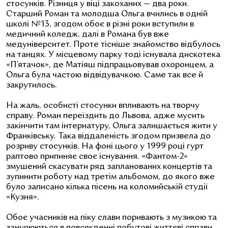
стосунків. Різниця у віці закоханих — два роки.
Старший Роман та молодша Ольга вчились в одній
школі №13, згодом обоє в різні роки вступили в
медичний коледж, далі в Романа був вже
медуніверситет. Проте тісніше знайомство відбулось
на танцях. У місцевому парку тоді існувала дискотека
«П’ятачок», де Матіяш підпрацьовував охоронцем, а
Ольга була частою відвідувачкою. Саме так все й
закрутилось.
На жаль, особисті стосунки впливають на творчу
справу. Роман переїздить до Львова, адже мусить
закінчити там інтернатуру, Ольга залишається жити у
Франківську. Така віддаленість згодом призвела до
розриву стосунків. На фоні цього у 1999 році гурт
раптово припиняє своє існування. «Фантом-2»
змушений скасувати ряд запланованих концертів та
зупинити роботу над третім альбомом, до якого вже
було записано кілька пісень на коломийській студії
«Кузня».
Обоє учасників на піку слави поривають з музикою та
занурюються в повсякденні побутові життєві справи.