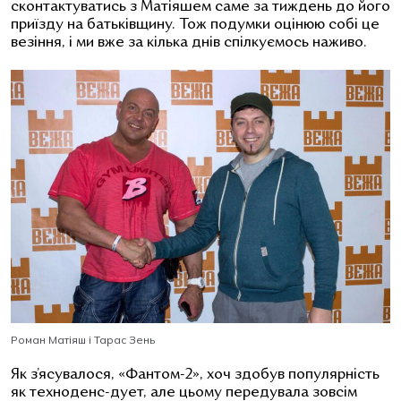
сконтактуватись з Матіяшем саме за тиждень до його
приїзду на батьківщину. Тож подумки оцінюю собі це
везіння, і ми вже за кілька днів спілкуємось наживо.
Роман Матіяш і Тарас Зень
Як з’ясувалося, «Фантом-2», хоч здобув популярність
як техноденс-дует, але цьому передувала зовсім