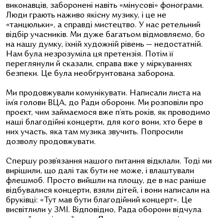
виконавців, заборонені навіть «мінусові» фонограми.
Люди грають наживо якісну музику, і це не
«танцюльки», а справді мистецтво. У нас ретельний
відбір учасників. Ми дуже багатьом відмовляємо, бо
на нашу думку, їхній художній рівень
—
недостатній.
Нам була незрозуміла ця претензія. Потім її
переглянули й сказали, справа вже у міркуваннях
безпеки. Це була необґрунтована заборона.
Ми продовжували комунікувати. Написали листа на
ім’я голови ВЦА, до Ради оборони. Ми розповіли про
проєкт, чим займаємося вже п’ять років, як проводимо
наші благодійні концерти, для кого вони, хто бере в
них участь, яка там музика звучить. Попросили
дозволу продовжувати.
Спершу розв’язання нашого питання відклали. Тоді ми
вирішили, що далі так бути не може, і влаштували
флешмоб. Просто вийшли на площу, де в нас раніше
відбувалися концерти, взяли дітей, і вони написали на
бруківці: «Тут мав бути благодійний концерт». Це
висвітлили у ЗМІ. Відповідно, Рада оборони відчула