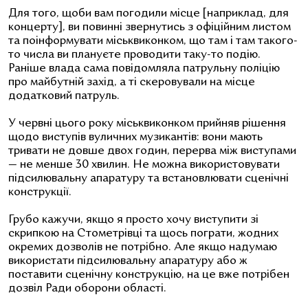
Для того, щоби вам погодили місце [наприклад, для
концерту], ви повинні звернутись з офіційним листом
та поінформувати міськвиконком, що там і там такого-
то числа ви плануєте проводити таку-то подію.
Раніше влада сама повідомляла патрульну поліцію
про майбутній захід, а ті скеровували на місце
додатковий патруль.
У червні цього року міськвиконком прийняв рішення
щодо виступів вуличних музикантів: вони мають
тривати не довше двох годин, перерва між виступами
— не менше 30 хвилин. Не можна використовувати
підсилювальну апаратуру та встановлювати сценічні
конструкції.
Грубо кажучи, якщо я просто хочу виступити зі
скрипкою на Стометрівці та щось пограти, жодних
окремих дозволів не потрібно. Але якщо надумаю
використати підсилювальну апаратуру або ж
поставити сценічну конструкцію, на це вже потрібен
дозвіл Ради оборони області.