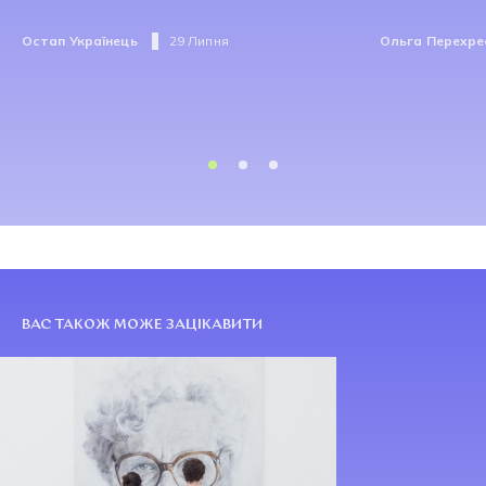
Остап Українець
29 Липня
Ольга Перехре
ВАС ТАКОЖ МОЖЕ ЗАЦІКАВИТИ