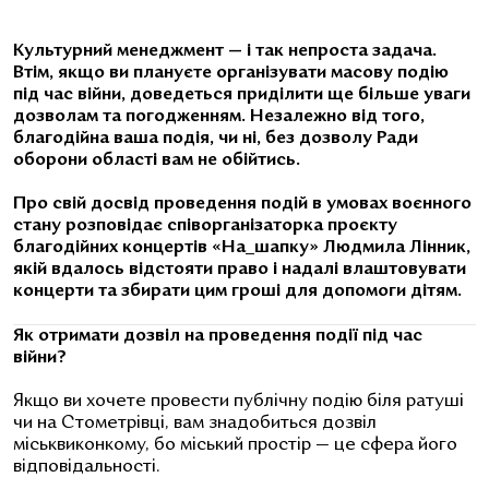
Культурний менеджмент — і так непроста задача.
Втім, якщо ви плануєте організувати масову подію
під час війни, доведеться приділити ще більше уваги
дозволам та погодженням. Незалежно від того,
благодійна ваша подія, чи ні, без дозволу Ради
оборони області вам не обійтись.
Про свій досвід проведення подій в умовах воєнного
стану розповідає співорганізаторка проєкту
благодійних концертів «На
_
шапку» Людмила Лінник,
якій вдалось відстояти право і надалі влаштовувати
концерти та збирати цим гроші для допомоги дітям.
Як отримати дозвіл на проведення події під час
війни?
Якщо ви хочете провести публічну подію біля ратуші
чи на Стометрівці, вам знадобиться дозвіл
міськвиконкому, бо міський простір — це сфера його
відповідальності.