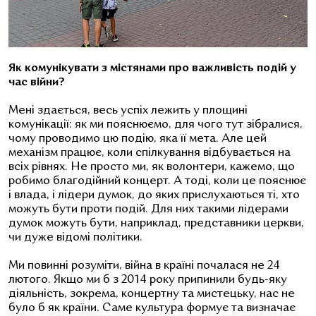
Як комунікувати з містянами про важливість подій у
час війни?
Мені здається, весь успіх лежить у площині
комунікації: як ми пояснюємо, для чого тут зібралися,
чому проводимо цю подію, яка її мета. Але цей
механізм працює, коли спілкування відбувається на
всіх рівнях. Не просто ми, як волонтери, кажемо, що
робимо благодійний концерт. А тоді, коли це пояснює
і влада, і лідери думок, до яких прислухаються ті, хто
можуть бути проти подій. Для них такими лідерами
думок можуть бути, наприклад, представники церкви,
чи дуже відомі політики.
Ми повинні розуміти, війна в країні почалася не 24
лютого. Якщо ми б з 2014 року припинили будь-яку
діяльність, зокрема, концертну та мистецьку, нас не
було б як країни. Саме культура формує та визначає