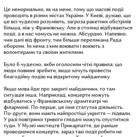
Це ненормально, як на мене, тому що масові події
проводять в різних містах України. У Києві, думаю, що
це всі чудесно розуміють, загроза ракетних обстрілів
більша, ніж у Франківську. Але в столиці відбуваються
події, а в нас чомусь не можна. Абсурдно. Напевно,
чим далі від фронту, тим більше перелякана Рада
оборони. Їм нема з ким воювати і воюють з
волонтерами та своїми жителями.
Було б чудесно, якби оголосили чіткі правила: що
люди повинні зробити, якщо хочуть провести
благодійну подію на відкритому майданчику.
Якщо мова йде про закриті майданчики, то там
ситуація інша. Наприклад, концерти можуть
відбуватись у Франківському драмтеатрі чи
філармонії. По-перше, це їхня статутна діяльність.
По-друге, вони мають найпростіші укриття
—
підвали.
У разі повітряної тривоги глядачі можуть спуститися
туди. У Музеї мистецтв Прикарпаття, де раніше
проводилися концерти, зараз такі події робити не