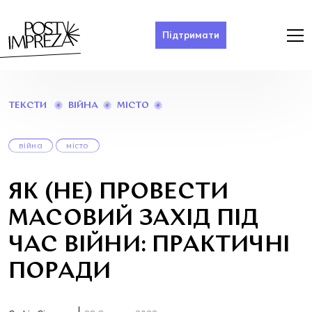
Підтримати
ЯК
ВІЙНА
МІСТО
ТЕКСТИ
(НЕ)
ПРОВЕСТИ
МАСОВИЙ
війна
місто
ЗАХІД
ПІД
ЧАС
ЯК (НЕ) ПРОВЕСТИ
ВІЙНИ:
ПРАКТИЧНІ
МАСОВИЙ ЗАХІД ПІД
ПОРАДИ
ЧАС ВІЙНИ: ПРАКТИЧНІ
ПОРАДИ