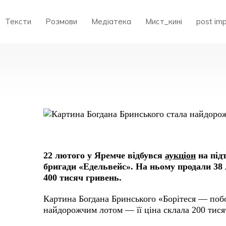
Тексти
Розмови
Медіатека
Мист_кині
post im
КАРТИНА
БОГДАНА
БРИНСЬКОГО
СТАЛА
НАЙДОРОЖЧИМ
ЛОТОМ
НА
БЛАГОДІЙНОМУ
АУКЦІОНІ
22 лютого у Яремче відбувся
аукціон
на під
бригади «Едельвейс». На ньому продали 38 
400 тисяч гривень.
Картина Богдана Бринського «Борітеся — побо
найдорожчим лотом — її ціна склала 200 тися