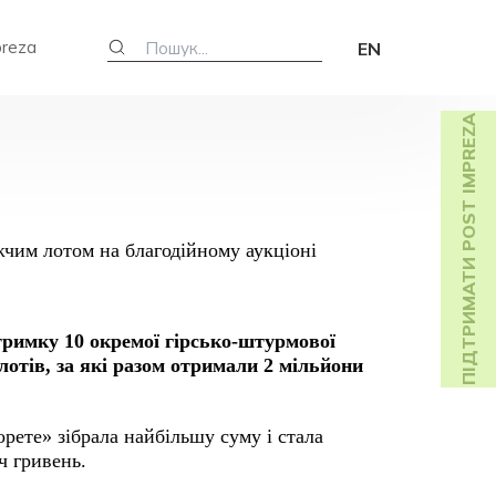
preza
EN
ПІДТРИМАТИ POST IMPREZA
тримку 10 окремої гірсько-штурмової
лотів, за які разом отримали 2 мільйони
рете» зібрала найбільшу суму і стала
ч гривень.