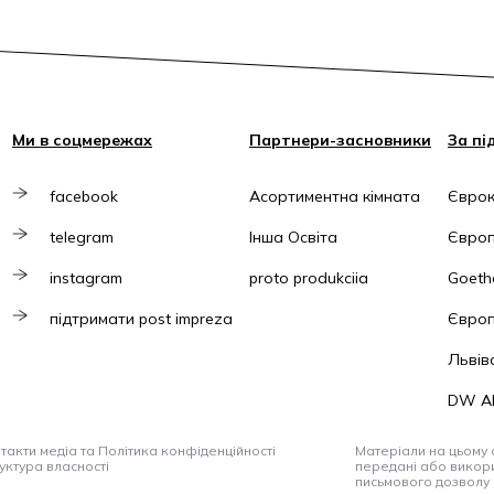
Ми в соцмережах
Партнери-засновники
За пі
facebook
Асортиментна кімната
Єврок
telegram
Інша Освіта
Європ
instagram
proto produkciia
Goethe
підтримати post impreza
Європ
Львів
DW A
такти медіа та Політика конфіденційності
Матеріали на цьому с
уктура власності
передані або викори
письмового дозволу