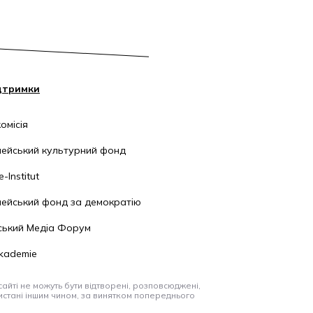
дтримки
омісія
ейський культурний фонд
-Institut
ейський фонд за демократію
ський Медіа Форум
kademie
айті не можуть бути відтворені, розповсюджені,
стані іншим чином, за винятком попереднього