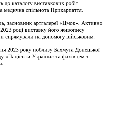
ь до каталогу виставкових робіт
ала медична спільнота Прикарпаття.
ь, засновник артгалереї «Цмок». Активно
У 2023 році виставку його живопису
ин спрямували на допомогу військовим.
пня 2023 року поблизу Бахмута Донецької
ду «Пацієнти України» та фахівцем з
я.