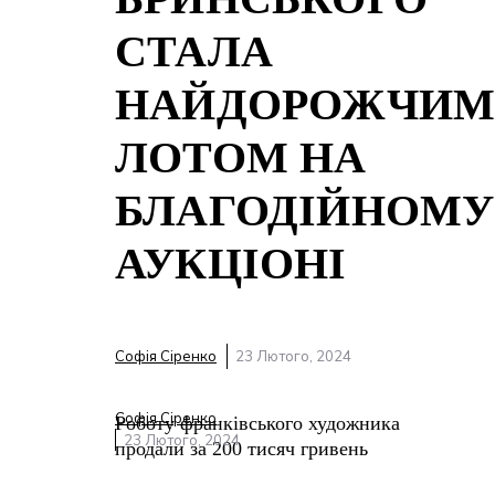
СТАЛА
НАЙДОРОЖЧИ
ЛОТОМ НА
БЛАГОДІЙНОМУ
АУКЦІОНІ
Софія Сіренко
23 Лютого, 2024
Софія Сіренко
Роботу франківського художника
23 Лютого, 2024
продали за 200 тисяч гривень