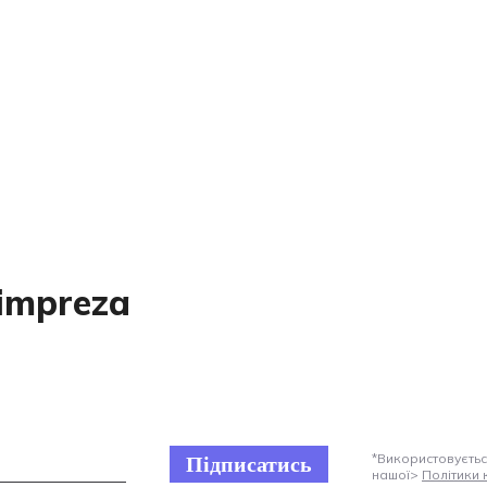
impreza
*Використовуєтьс
Підписатись
нашої>
Політики 