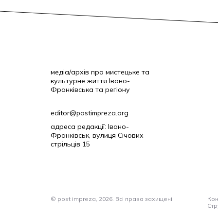
медіа/архів про мистецьке та
культурне життя Івано-
Франківська та регіону
editor@postimpreza.org
адреса редакції: Івано-
Франківськ, вулиця Січових
стрільців 15
© post impreza, 2026. Всі права захищені
Кон
Стр