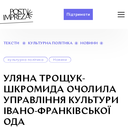
Підтримати
УЛЯНА
КУЛЬТУРНА ПОЛІТИКА
НОВИНИ
ТЕКСТИ
ТРОЩУК-
ШКРОМИД
ОЧОЛИЛА
культурна політика
Новини
УПРАВЛІНН
КУЛЬТУРИ
ІВАНО-
УЛЯНА ТРОЩУК-
ФРАНКІВСЬ
ОДА
ШКРОМИДА ОЧОЛИЛА
УПРАВЛІННЯ КУЛЬТУРИ
ІВАНО-ФРАНКІВСЬКОЇ
ОДА