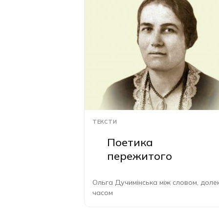
ТЕКСТИ
Поетика
пережитого
Ольга Дучимінська між словом, долею
часом