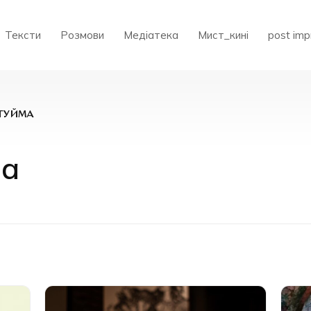
Тексти
Розмови
Медіатека
Мист_кині
post imp
ТУЙМА
ма