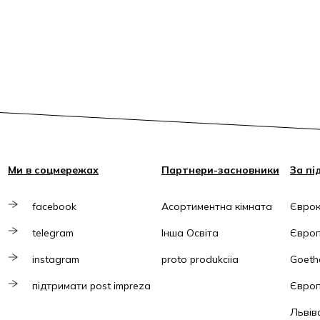
Ми в соцмережах
Партнери-засновники
За пі
facebook
Асортиментна кімната
Єврок
telegram
Інша Освіта
Європ
instagram
proto produkciia
Goethe
підтримати post impreza
Європ
Львів