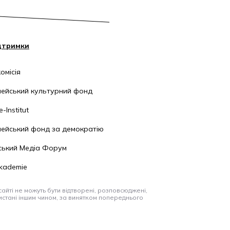
дтримки
омісія
ейський культурний фонд
-Institut
ейський фонд за демократію
ський Медіа Форум
kademie
айті не можуть бути відтворені, розповсюджені,
стані іншим чином, за винятком попереднього