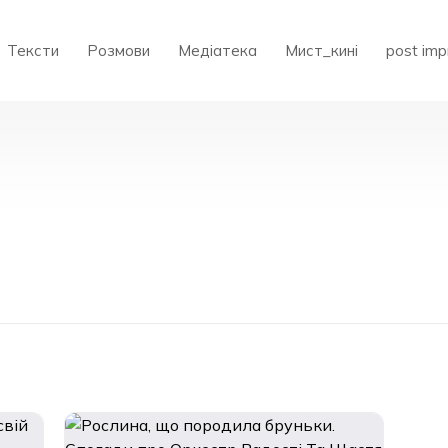
Тексти
Розмови
Медіатека
Мист_кині
post imp