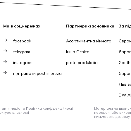
Ми в соцмережах
Партнери-засновники
За пі
facebook
Асортиментна кімната
Єврок
telegram
Інша Освіта
Європ
instagram
proto produkciia
Goethe
підтримати post impreza
Європ
Львів
DW A
такти медіа та Політика конфіденційності
Матеріали на цьому с
уктура власності
передані або викори
письмового дозволу