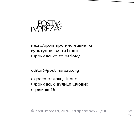
медіа/архів про мистецьке та
культурне життя Івано-
Франківська та регіону
editor@postimpreza.org
адреса редакції: Івано-
Франківськ, вулиця Січових
стрільців 15
© post impreza, 2026. Всі права захищені
Кон
Стр