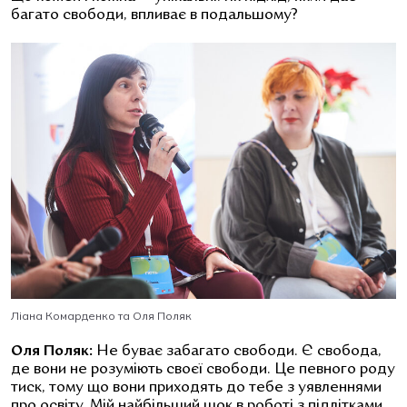
багато свободи, впливає в подальшому?
Ліана Комарденко та Оля Поляк
Оля Поляк:
Не буває забагато свободи. Є свобода,
де вони не розуміють своєї свободи. Це певного роду
тиск, тому що вони приходять до тебе з уявленнями
про освіту. Мій найбільший шок в роботі з підлітками