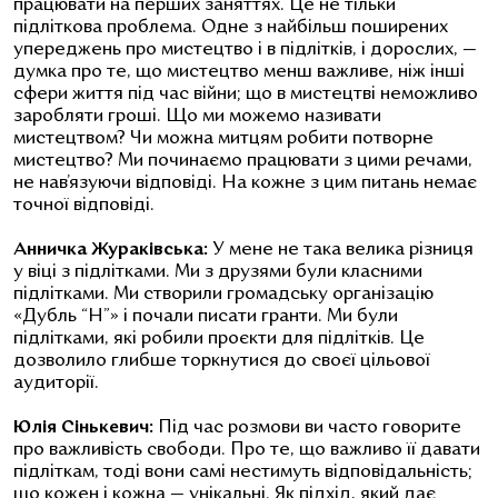
працювати на перших заняттях. Це не тільки
підліткова проблема. Одне з найбільш поширених
упереджень про мистецтво і в підлітків, і дорослих, —
думка про те, що мистецтво менш важливе, ніж інші
сфери життя під час війни; що в мистецтві неможливо
заробляти гроші. Що ми можемо називати
мистецтвом? Чи можна митцям робити потворне
мистецтво? Ми починаємо працювати з цими речами,
не нав’язуючи відповіді. На кожне з цим питань немає
точної відповіді.
Анничка Жураківська:
У мене не така велика різниця
у віці з підлітками. Ми з друзями були класними
підлітками. Ми створили громадську організацію
«Дубль “Н”» і почали писати гранти. Ми були
підлітками, які робили проєкти для підлітків. Це
дозволило глибше торкнутися до своєї цільової
аудиторії.
Юлія Сінькевич:
Під час розмови ви часто говорите
про важливість свободи.
Про те, що важливо її давати
підліткам, тоді вони самі нестимуть відповідальність;
що кожен і кожна — унікальні. Як підхід, який дає