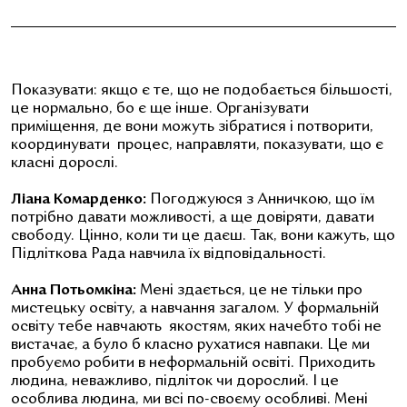
Показувати: якщо є те, що не подобається більшості,
це нормально, бо є ще інше. Організувати
приміщення, де вони можуть зібратися і потворити,
координувати процес, направляти, показувати, що є
класні дорослі.
Ліана Комарденко:
Погоджуюся з Анничкою, що їм
потрібно давати можливості, а ще довіряти, давати
свободу. Цінно, коли ти це даєш. Так, вони кажуть, що
Підліткова Рада навчила їх відповідальності.
Анна Потьомкіна:
Мені здається, це не тільки про
мистецьку освіту, а навчання загалом. У формальній
освіту тебе навчають якостям, яких начебто тобі не
вистачає, а було б класно рухатися навпаки. Це ми
пробуємо робити в неформальній освіті. Приходить
людина, неважливо, підліток чи дорослий. І це
особлива людина, ми всі по-своєму особливі. Мені