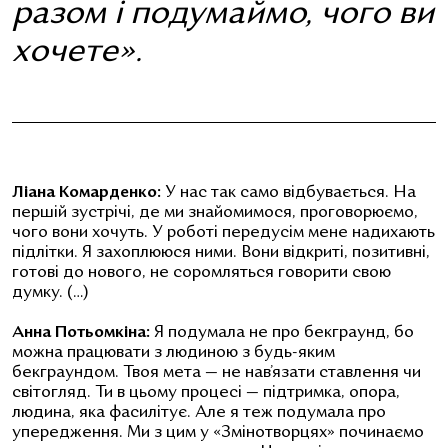
разом і подумаймо, чого ви
хочете».
Ліана Комарденко:
У нас так само відбувається. На
першій зустрічі, де ми знайомимося, проговорюємо,
чого вони хочуть. У роботі передусім мене надихають
підлітки. Я захоплююся ними. Вони відкриті, позитивні,
готові до нового, не соромляться говорити свою
думку. (…)
Анна Потьомкіна:
Я подумала не про бекграунд, бо
можна працювати з людиною з будь-яким
бекграундом. Твоя мета — не нав’язати ставлення чи
світогляд. Ти в цьому процесі — підтримка, опора,
людина, яка фасилітує. Але я теж подумала про
упередження. Ми з цим у «Змінотворцях» починаємо