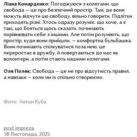
Ліана Комарденко:
Погоджуюся з колегами, що
свобода — це про безпечний простір. Там, де вони
можуть відчути цю свободу, вільно говорити. Підлітки
приходять різні. Хтось одразу розуміє, що хоче, а є
такі, що бояться щось сказати, починають
порівнювати себе з іншими. Але потім розуміють, що
простір, куди вони прийшли, — комфортна бульбашка.
Вони починають спілкуватися поза нею, це
переростає в дружбу, й повертаються до нас як
волонтери, а потім стають нашими колегами.
Оля Поляк:
Свобода — це не про відсутність правил,
а навпаки — коли ми їх спільно створюємо.
Фото: Антон Куба
post impreza
18 Листопада, 2025