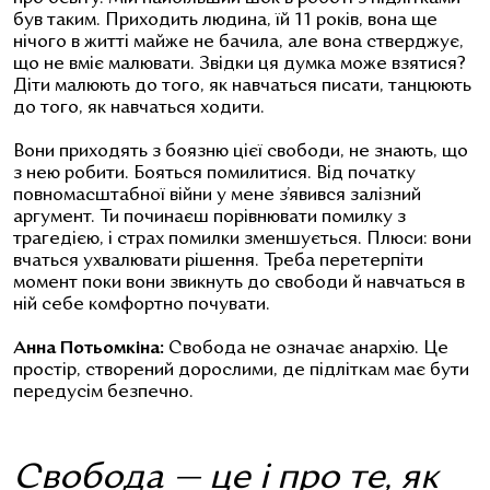
був таким. Приходить людина, їй 11 років, вона ще
нічого в житті майже не бачила, але вона стверджує,
що не вміє малювати. Звідки ця думка може взятися?
Діти малюють до того, як навчаться писати, танцюють
до того, як навчаться ходити.
Вони приходять з боязню цієї свободи, не знають, що
з нею робити. Бояться помилитися. Від початку
повномасштабної війни у мене з’явився залізний
аргумент. Ти починаєш порівнювати помилку з
трагедією, і страх помилки зменшується. Плюси: вони
вчаться ухвалювати рішення. Треба перетерпіти
момент поки вони звикнуть до свободи й навчаться в
ній себе комфортно почувати.
Анна Потьомкіна:
Свобода не означає анархію. Це
простір, створений дорослими, де підліткам має бути
передусім безпечно.
Свобода — це і про те, як