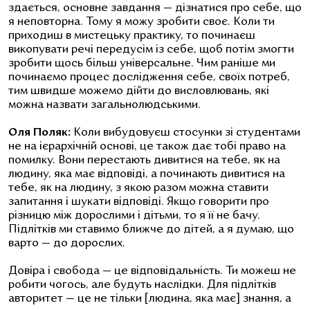
здається, основне завдання — дізнатися про себе, що
я неповторна. Тому я можу зробити своє. Коли ти
приходиш в мистецьку практику, то починаєш
викопувати речі передусім із себе, щоб потім змогти
зробити щось більш універсальне. Чим раніше ми
починаємо процес дослідження себе, своїх потреб,
тим швидше можемо дійти до висловлювань, які
можна назвати загальнолюдськими.
Оля Поляк:
Коли вибудовуєш стосунки зі студентами
не на ієрархічній основі, це також дає тобі право на
помилку. Вони перестають дивитися на тебе, як на
людину, яка має відповіді, а починають дивитися на
тебе, як на людину, з якою разом можна ставити
запитання і шукати відповіді. Якщо говорити про
різницю між дорослими і дітьми, то я її не бачу.
Підлітків ми ставимо ближче до дітей, а я думаю, що
варто — до дорослих.
Довіра і свобода — це відповідальність. Ти можеш не
робити чогось, але будуть наслідки. Для підлітків
авторитет — це не тільки [людина, яка має] знання, а