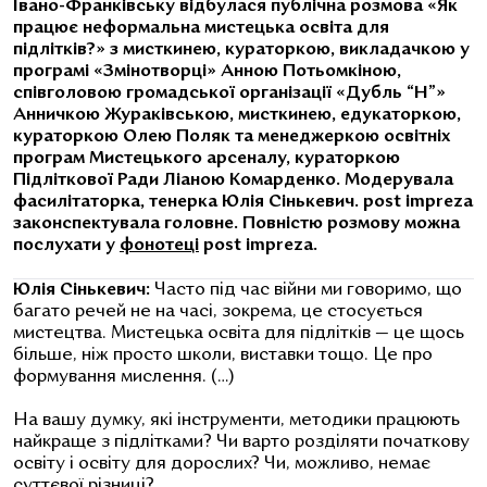
Івано-Франківську відбулася публічна розмова «Як
працює неформальна мистецька освіта для
підлітків?» з мисткинею, кураторкою, викладачкою у
програмі «Змінотворці» Анною Потьомкіною,
співголовою громадської організації «Дубль “Н”»
Анничкою Жураківською, мисткинею, едукаторкою,
кураторкою Олею Поляк та менеджеркою освітніх
програм Мистецького арсеналу, кураторкою
Підліткової Ради Ліаною Комарденко. Модерувала
фасилітаторка, тенерка Юлія Сінькевич. post impreza
законспектувала головне. Повністю розмову можна
послухати у
фонотеці
post impreza.
Юлія Сінькевич:
Часто під час війни ми говоримо, що
багато речей не на часі, зокрема, це стосується
мистецтва. Мистецька освіта для підлітків — це щось
більше, ніж просто школи, виставки тощо. Це про
формування мислення. (…)
На вашу думку, які інструменти, методики працюють
найкраще з підлітками? Чи варто розділяти початкову
освіту і освіту для дорослих? Чи, можливо, немає
суттєвої різниці?