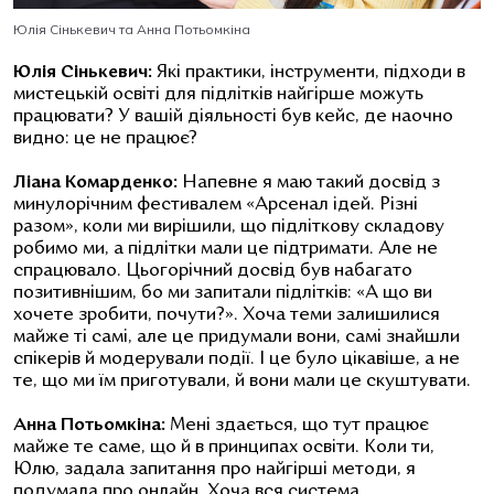
Юлія Сінькевич та Анна Потьомкіна
Юлія Сінькевич:
Які практики, інструменти, підходи в
мистецькій освіті для підлітків найгірше можуть
працювати? У вашій діяльності був кейс, де наочно
видно: це не працює?
Ліана Комарденко:
Напевне я маю такий досвід з
минулорічним фестивалем «Арсенал ідей. Різні
разом», коли ми вирішили, що підліткову складову
робимо ми, а підлітки мали це підтримати. Але не
спрацювало. Цьогорічний досвід був набагато
позитивнішим, бо ми запитали підлітків: «А що ви
хочете зробити, почути?». Хоча теми залишилися
майже ті самі, але це придумали вони, самі знайшли
спікерів й модерували події. І це було цікавіше, а не
те, що ми їм приготували, й вони мали це скуштувати.
Анна Потьомкіна:
Мені здається, що тут працює
майже те саме, що й в принципах освіти. Коли ти,
Юлю, задала запитання про найгірші методи, я
подумала про онлайн. Хоча вся система