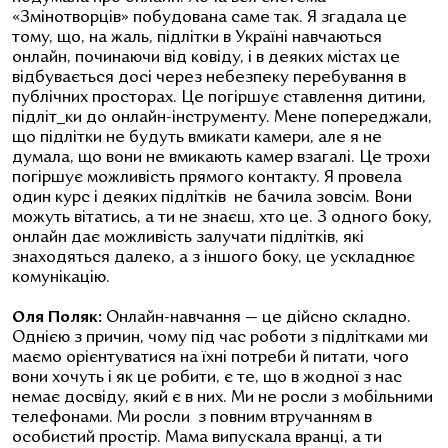
«Змінотворців» побудована саме так. Я згадала це
тому, що, на жаль, підлітки в Україні навчаються
онлайн, починаючи від ковіду, і в деяких містах це
відбувається досі через небезпеку перебування в
публічних просторах. Це погіршує ставлення дитини,
підліт_ки до онлайн-інструменту. Мене попереджали,
що підлітки не будуть вмикати камери, але я не
думала, що вони не вмикають камер взагалі. Це трохи
погіршує можливість прямого контакту. Я провела
один курс і деяких підлітків не бачила зовсім. Вони
можуть вітатись, а ти не знаєш, хто це. З одного боку,
онлайн дає можливість залучати підлітків, які
знаходяться далеко, а з іншого боку, це ускладнює
комунікацію.
Оля Поляк:
Онлайн-навчання — це дійсно складно.
Однією з причин, чому під час роботи з підлітками ми
маємо орієнтуватися на їхні потреби й питати, чого
вони хочуть і як це робити, є те, що в жодної з нас
немає досвіду, який є в них. Ми не росли з мобільними
телефонами. Ми росли з повним втручанням в
особистий простір. Мама випускала вранці, а ти