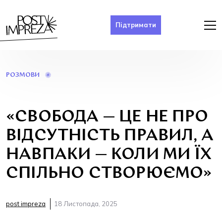
Підтримати
«СВОБОДА
РОЗМОВИ
—
ЦЕ
НЕ
ПРО
«СВОБОДА — ЦЕ НЕ ПРО
ВІДСУТНІСТЬ
ПРАВИЛ,
ВІДСУТНІСТЬ ПРАВИЛ, А
А
НАВПАКИ
НАВПАКИ — КОЛИ МИ ЇХ
—
КОЛИ
СПІЛЬНО СТВОРЮЄМО»
МИ
ЇХ
СПІЛЬНО
post impreza
18 Листопада, 2025
СТВОРЮЄМО»