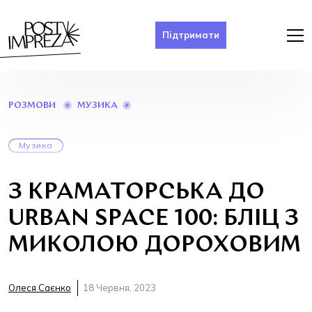
Підтримати
З
МУЗИКА
РОЗМОВИ
КРАМАТОРСЬКА
ДО
URBAN
Музика
SPACE
100:
БЛІЦ
З КРАМАТОРСЬКА ДО
З
МИКОЛОЮ
URBAN SPACE 100: БЛІЦ З
ДОРОХОВИМ
МИКОЛОЮ ДОРОХОВИМ
Олеся Саєнко
18 Червня, 2023