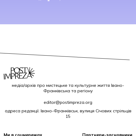
медіа/архів про мистецьке та культурне життя Івано-
Франківська та регіону
editor@postimpreza.org
адреса редакції: Івано-Франківськ, вулиця Січових стрільців
15
Ми в соцмережах
Партнери-засновники