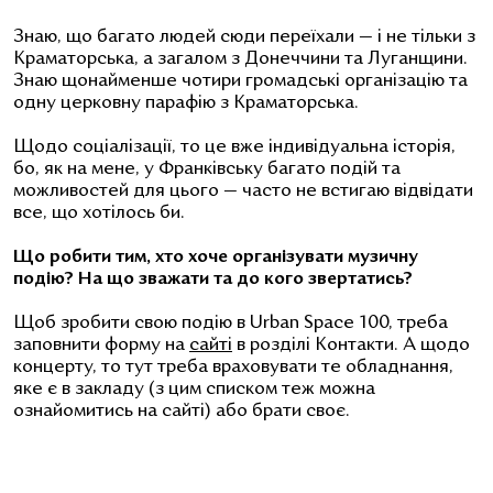
Знаю, що багато людей сюди переїхали — і не тільки з
Краматорська, а загалом з Донеччини та Луганщини.
Знаю щонайменше чотири громадські організацію та
одну церковну парафію з Краматорська.
Щодо соціалізації, то це вже індивідуальна історія,
бо, як на мене, у Франківську багато подій та
можливостей для цього — часто не встигаю відвідати
все, що хотілось би.
Що робити тим, хто хоче організувати музичну
подію? На що зважати та до кого звертатись?
Щоб зробити свою подію в Urban Space 100, треба
заповнити форму на
сайтi
в розділі Контакти. А щодо
концерту, то тут треба враховувати те обладнання,
яке є в закладу (з цим списком теж можна
ознайомитись на сайті) або брати своє.