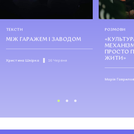
ТЕКСТИ
РОЗМОВИ
МІЖ ГАРАЖЕМ І ЗАВОДОМ
«КУЛЬТУР
МЕХАНІЗ
ПРОСТО 
ЖИТИ»
Христина Шкірка
16 Червня
Марія Гаврило