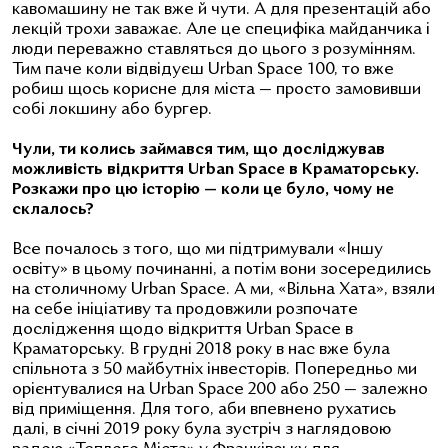
кавомашину не так вже й чути. А для презентацій або
лекцій трохи заважає. Але це специфіка майданчика і
люди переважно ставляться до цього з розумінням.
Тим паче коли відвідуєш Urban Space 100, то вже
робиш щось корисне для міста — просто замовивши
собі локшину або бургер.
Чули, ти колись займався тим, що досліджував
можливість відкриття Urban Space в Краматорську.
Розкажи про цю історію — коли це було, чому не
склалось?
Все почалось з того, що ми підтримували «Іншу
освіту» в цьому починанні, а потім вони зосередились
на столичному Urban Space. А ми, «Вільна Хата», взяли
на себе ініціативу та продовжили розпочате
дослідження щодо відкриття Urban Space в
Краматорську. В грудні 2018 року в нас вже була
спільнота з 50 майбутніх інвесторів. Попередньо ми
орієнтувалися на Urban Space 200 або 250 — залежно
від приміщення. Для того, аби впевнено рухатись
далі, в січні 2019 року була зустріч з наглядовою