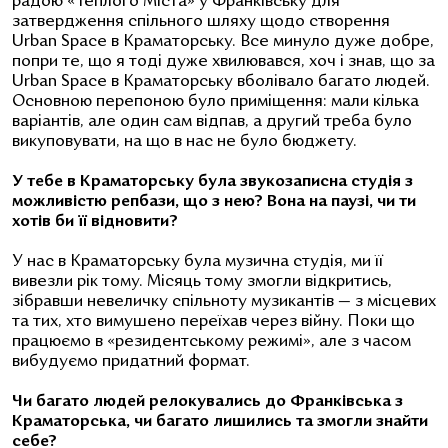
радою «Теплого Міста» у Франківську для
затвердження спільного шляху щодо створення
Urban Space в Краматорську. Все минуло дуже добре,
попри те, що я тоді дуже хвилювався, хоч і знав, що за
Urban Space в Краматорську вболівало багато людей.
Основною перепоною було приміщення: мали кілька
варіантів, але один сам відпав, а другий треба було
викуповувати, на що в нас не було бюджету.
У тебе в Краматорську була звукозаписна студія з
можливістю репбази, що з нею? Вона на паузі, чи ти
хотів би її відновити?
У нас в Краматорську була музична студія, ми її
вивезли рік тому. Місяць тому змогли відкритись,
зібравши невеличку спільноту музикантів — з місцевих
та тих, хто вимушено переїхав через війну. Поки що
працюємо в «резидентському режимі», але з часом
вибудуємо придатний формат.
Чи багато людей релокувались до Франківська з
Краматорська, чи багато лишились та змогли знайти
себе?