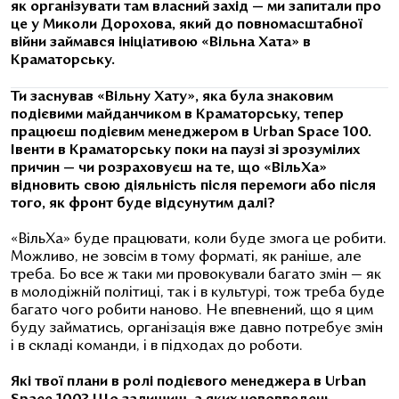
як організувати там власний захід — ми запитали про
це у Миколи Дорохова, який до повномасштабної
війни займався ініціативою
«Вільна Хата» в
Краматорську.
Ти заснував «Вільну Хату», яка була знаковим
подієвими майданчиком в Краматорську, тепер
працюєш подієвим менеджером в Urban Space 100.
Івенти в Краматорську поки на паузі зі зрозумілих
причин — чи розраховуєш на те, що «ВільХа»
відновить свою діяльність після перемоги або після
того, як фронт буде відсунутим далі?
«ВільХа» буде працювати, коли буде змога це робити.
Можливо, не зовсім в тому форматі, як раніше, але
треба. Бо все ж таки ми провокували багато змін — як
в молодіжній політиці, так і в культурі, тож треба буде
багато чого робити наново. Не впевнений, що я цим
буду займатись, організація вже давно потребує змін
і в складі команди, і в підходах до роботи.
Які твої плани в ролі подієвого менеджера в Urban