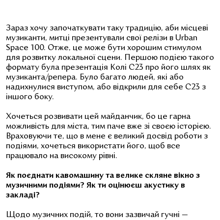
Зараз хочу започаткувати таку традицію, аби місцеві
музиканти, митці презентували свої релізи в Urban
Space 100. Отже, це може бути хорошим стимулом
для розвитку локальної сцени. Першою подією такого
формату була презентація Колі С23 про його шлях як
музиканта/репера. Було багато людей, які або
надихнулися виступом, або відкрили для себе С23 з
іншого боку.
Хочеться розвивати цей майданчик, бо це гарна
можливість для міста, тим паче вже зі своєю історією.
Враховуючи те, що в мене є великий досвід роботи з
подіями, хочеться використати його, щоб все
працювало на високому рівні.
Як поєднати кавомашину та велике скляне вікно з
музичними подіями? Як ти оцінюєш акустику в
закладі?
Щодо музичних подій, то вони зазвичай гучні —