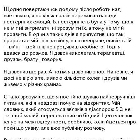
Щодня повертаючись додому після роботи над
виставкою, я по кілька разів переживав напади
нестерпних емоцій. Їх нестерпність була у тому, що я
не міг ні витримати, ні зрозуміти їх, а тому не міг й
проявити. В один з таких днів я припустив, що так
проростає мій гнів на війну, на її несправедливість. Їй
— війні — цей гнів не пред’явиш особисто. Тоді я
вдався до розмов. Я дзвонив колегам, терапевтці,
друзям, брату і говорив.
Я дзвонив ще раз. А потім я дзвонив знов. Напевне, я
досі не вірю в те, з якою кількістю колег і друзів ми
живемо у різних країнах.
Стало зрозуміло, що я постійно шукаю найнезручніші
питання, які я невдовзі почую на відкриттях. Мій
словник, який стосується зв’язків з діаспорою 5.0, не
те, щоб малий, нерелеватний чи бідний. Цей словник
існує на межі відсутності, особливо, коли йдеться про
поки що уявну, але вже публічну розмову.