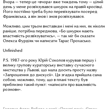
Вчора — тепер це «вчора» вже тиждень тому — цілий
день у мене розв’язувався шнурок на правій кросівці.
Його постійно треба було перев’язувати посеред
Франківська, а він знов і знов розв’язувався.
Можливо, цим трьом виставкам і мені на них, як ніколи
раніше, потрібна передмова,
«Бо шнурки мають
властивість розв’язуватись», — так міг би сказати
Олекса Фурдіяк чи написати Тарас Прохасько.
Unfinished
P.S. 1987-ого року Юрій Соколов курував першу і
велику групову кураторську виставку сучасного
мистецтва у Львові, що мала досить просту назву
«Запрошення до дискусії». Ця згадка прийшла сама
собою, можливо, тому, що в плані тексту був
приблизно такий пункт: «написати про важливість
розмови».