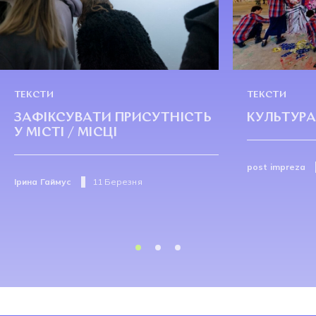
ТЕКСТИ
ТЕКСТИ
ЗАФІКСУВАТИ ПРИСУТНІСТЬ
КУЛЬТУР
У МІСТІ / МІСЦІ
post impreza
Ірина Гаймус
11 Березня