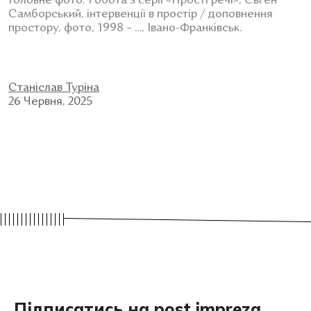
Головне фото: Робота з серії «Прості речі», Євген
Самборський, інтервенції в простір / доповнення
простору, фото, 1998 – …, Івано-Франківськ.
Станіслав Туріна
26 Червня, 2025
Підписатись на post impreza