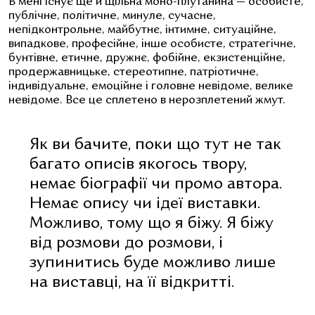
В мені існує ще й щільна моно-плутанина — особисте,
публічне, політичне, минуле, сучасне,
непідконтрольне, майбутнє, інтимне, ситуаційне,
випадкове, професійне, інше особисте, стратегічне,
бунтівне, етичне, дружнє, фобійне, екзистенційне,
продержавницьке, стереотипне, патріотичне,
індивідуальне, емоційне і головне невідоме, велике
невідоме. Все це сплетено в нерозплетений жмут.
Як ви бачите, поки що тут не так
багато описів якогось твору,
немає біографії чи промо автора.
Немає опису чи ідеї виставки.
Можливо, тому що я біжу. Я біжу
від розмови до розмови, і
зупинитись буде можливо лише
на виставці, на її відкритті.