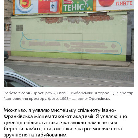
Робота з серії «Прості речі», Євген Самборський, інтервенції в простір
/ доповнення простору, фото, 1998 – …, Івано-Франківськ
Можливо, я уявляю мистецьку спільноту Івано-
Франківська місцем такої-от академії. Я уявляю, що
десь ця спільнота така, яка звикло намагається
берегти пам’ять, і також така, яка розмовляє поза
зручністю та табуйованим.