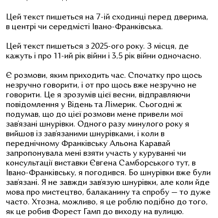
Цей текст пишеться на 7-ій сходинці перед дверима,
в центрі чи середмісті Івано-Франківська.
Цей текст пишеться з 2025-ого року. З місця, де
кажуть і про 11-ий рік війни і 3,5 рік війни одночасно.
Є розмови, яким приходить час. Спочатку про щось
незручно говорити, і от про щось вже незручно не
говорити. Це я зрозумів цієї весни, відправляючи
повідомлення у Відень та Лімерик. Сьогодні ж
подумав, що до цієї розмови мене привели мої
зав’язані шнурівки. Одного разу минулого року я
вийшов із зав’язаними шнурівками, і коли в
переднічному Франківську Альона Каравай
запропонувала мені взяти участь у куруванні чи
консультації виставки Євгена Самборського тут, в
Івано-Франківську, я погодився. Бо шнурівки вже були
зав’язані. Я не завжди зав’язую шнурівки, але коли йде
мова про мистецтво, балаканину та спробу — то дуже
часто. Хтозна, можливо, я це роблю подібно до того,
як це робив Форест Гамп до виходу на вулицю.