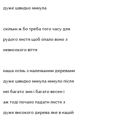
дуже швидко минула
скільки ж бо треба того часу для
рудого листя щоб опало воно з
невисокого віття
наша осінь з маленькими деревами
дуже швидко минула минуло після
неї багато зим і багато весен і
аж тоді почало падати листя з
дуже високого дерева яке в нашій