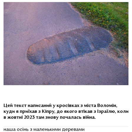
Цей текст написаний у кросівках з міста Воломін,
куди я приїхав з Кіпру, до якого втікав з Ізраїлю, коли
в жовтні 2023 там знову почалась війна.
наша осінь з маленькими деревами