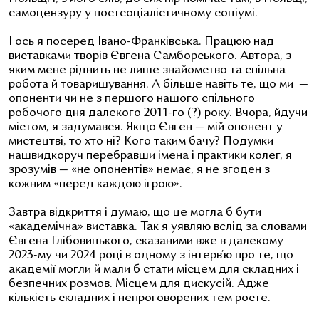
самоцензуру у постсоціалістичному соціумі.
І ось я посеред Івано-Франківська. Працюю над
виставками творів Євгена Самборського. Автора, з
яким мене ріднить не лише знайомство та спільна
робота й товаришування. А більше навіть те, що ми —
опоненти чи не з першого нашого спільного
робочого дня далекого 2011-го (?) року. Вчора, йдучи
містом, я задумався. Якщо Євген — мій опонент у
мистецтві, то хто ні? Кого таким бачу? Подумки
нашвидкоруч перебравши імена і практики колег, я
зрозумів — «не опонентів» немає, я не згоден з
кожним «перед каждою ігрою».
Завтра відкриття і думаю, що це могла б бути
«академічна» виставка. Так я уявляю вслід за словами
Євгена Глібовицького, сказаними вже в далекому
2023-му чи 2024 році в одному з інтерв’ю про те, що
академії могли й мали б стати місцем для складних і
безпечних розмов. Місцем для дискусій. Адже
кількість складних і непроговорених тем росте.