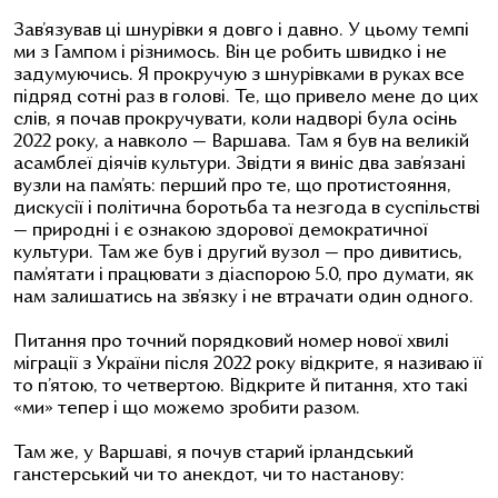
Зав’язував ці шнурівки я довго і давно. У цьому темпі
ми з Гампом і різнимось. Він це робить швидко і не
задумуючись. Я прокручую з шнурівками в руках все
підряд сотні раз в голові. Те, що привело мене до цих
слів, я почав прокручувати, коли надворі була осінь
2022 року, а навколо — Варшава. Там я був на великій
асамблеї діячів культури. Звідти я виніс два зав’язані
вузли на пам’ять: перший про те, що протистояння,
дискусії і політична боротьба та незгода в суспільстві
— природні і є ознакою здорової демократичної
культури. Там же був і другий вузол — про дивитись,
пам’ятати і працювати з діаспорою 5.0, про думати, як
нам залишатись на зв’язку і не втрачати один одного.
Питання про точний порядковий номер нової хвилі
міграції з України після 2022 року відкрите, я називаю її
то п’ятою, то четвертою. Відкрите й питання, хто такі
«ми» тепер і що можемо зробити разом.
Там же, у Варшаві, я почув старий ірландський
ганстерський чи то анекдот, чи то настанову: