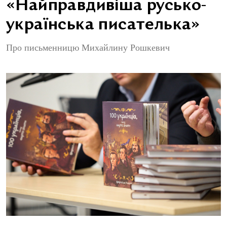
«Найправдивіша русько-
українська писателька»
Про письменницю Михайлину Рошкевич