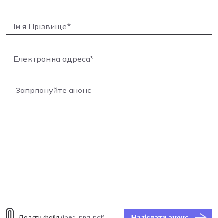
Запрпонуйте анонс
Надіслати анонс
Додати файл
(jpeg, png, pdf)