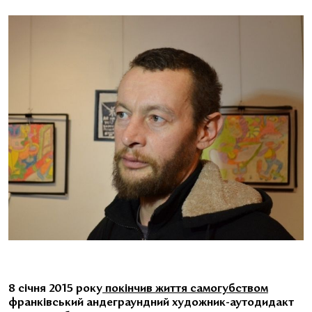
8 січня 2015 року
покінчив життя самогубством
франківський андеграундний художник-аутодидакт