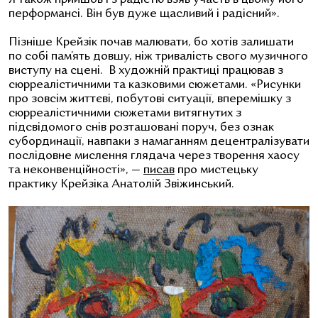
перформансі. Він був дуже щасливий і радісний
».
Пізніше Крейзік почав малювати, бо хотів залишати
по собі пам’ять довшу, ніж тривалість свого музичного
виступу на сцені. В художній практиці працював з
сюрреалістичними та казковими сюжетами.
«
Рисунки
про зовсім життєві, побутові ситуації, вперемішку з
сюрреалістичними сюжетами витягнутих з
підсвідомого снів розташовані поруч, без ознак
субординації, навпаки з намаганням децентралізувати
послідовне мислення глядача через творення хаосу
та неконвенційності
»
, —
писав
про мистецьку
практику Крейзіка Анатолій Звіжинський.