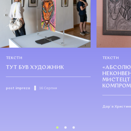
ТЕКСТИ
ТЕКСТИ
ТУТ БУВ ХУДОЖНИК
«АБСОЛЮ
НЕКОНВЕ
МИСТЕЦТВ
КОМПРОМІ
post impreza
16 Серпня
Дарʼя Христин