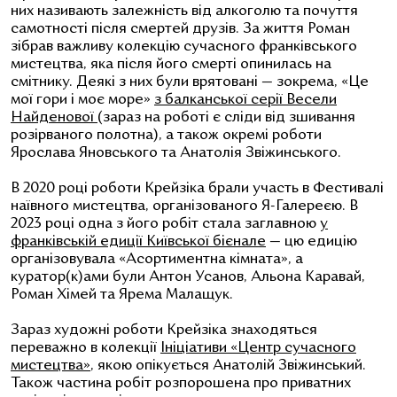
них називають
залежність від алкоголю та почуття
самотності після смертей друзів. За життя Роман
зібрав важливу колекцію сучасного франківського
мистецтва, яка після його смерті опинилась на
смітнику. Деякі з них були врятовані
—
зокрема,
«
Це
мої гори і моє море
»
з балканської серії Весели
Найденової
(зараз на роботі є сліди від зшивання
розірваного полотна), а також окремі роботи
Ярослава Яновського та Анатолія Звіжинського.
В 2020 році роботи Крейзіка брали участь в Фестивалі
наївного мистецтва, організованого Я-Галереєю. В
2023 році одна з його робіт стала заглавною
у
франківській едиції Київської бієнале
—
цю едицію
організовувала
«
Асортиментна кімната
»
, а
куратор(к)ами були Антон Усанов, Альона Каравай,
Роман Хімей та Ярема Малащук.
Зараз художні роботи Крейзіка знаходяться
переважно в колекції
Ініціативи
«
Центр сучасного
мистецтва
»
, якою опікується Анатолій Звіжинський.
Також частина робіт розпорошена про приватних