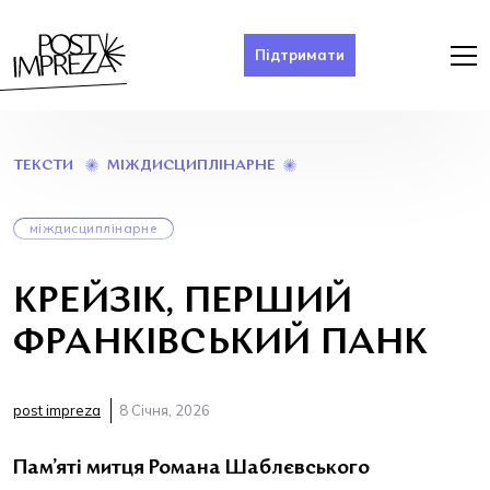
Підтримати
КРЕЙЗІК,
МІЖДИСЦИПЛІНАРНЕ
ТЕКСТИ
ПЕРШИЙ
ФРАНКІВСЬКИЙ
ПАНК
міждисциплінарне
КРЕЙЗІК, ПЕРШИЙ
ФРАНКІВСЬКИЙ ПАНК
post impreza
8 Січня, 2026
Пам’яті митця Романа Шаблєвського