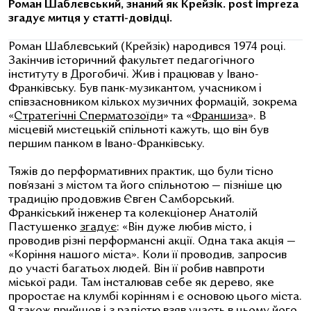
Роман Шаблєвський, знаний як Крейзік. post impreza
згадує митця у статті-довідці.
Роман Шаблєвський (Крейзік) народився
1974 році.
Закінчив історичний факультет педагогічного
інституту в Дрогобичі.
Жив і працював у Івано-
Франківську.
Був панк-музикантом, учасником і
співзасновником кількох музичних формацій, зокрема
«
Стратегічні Сперматозоїди
»
та
«
Франшиза
»
. В
місцевій мистецькій спільноті кажуть, що він був
першим панком в Івано-Франківську.
Тяжів до перформативних практик, що були тісно
пов’язані з містом та його спільнотою — пізніше цю
традицію продовжив Євген Самборський.
Франкіський інженер та колекціонер Анатолій
Пастушенко
згадує
: «
Він дуже любив місто, і
проводив різні перформансні акції.
Одна така акція —
«Коріння нашого міста».
Коли її проводив, запросив
до участі багатьох людей. Він її робив навпроти
міської ради. Там інсталював себе як дерево, яке
проростає на клумбі корінням і є основою цього міста.
Я також прийшов і з радістю взяв участь в цьому його