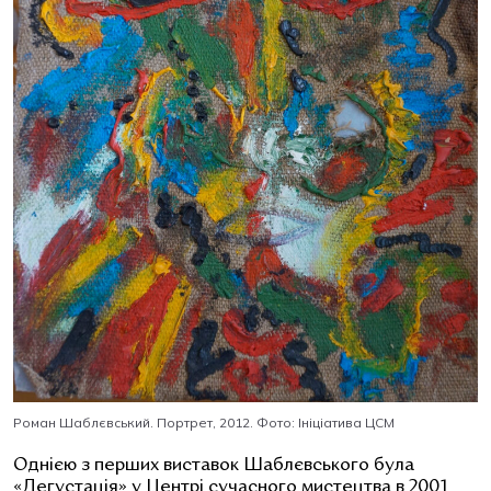
Роман Шаблєвський. Портрет, 2012. Фото: Ініціатива ЦСМ
Однією з перших виставок Шаблєвського була
«
Дегустація
»
у Центрі сучасного мистецтва в 2001