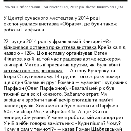
Роман Шаблєвський. Три іпостасіОлі, 2012 рік. Фото: Ініціатива ЦСМ
У Центрі сучасного мистецтва у 2014 році
експонувалася виставка «Образи», де були також
роботи Парфьона.
22 грудня 2014 році у франківській Книгарні
«Є»
відкрилася остання прижиттєва виставка
Крейзіка під
назвою «Ч28». Цю виставку організував Євген
Філатов, який на той час працював артменеджером
книгарні. Митець її присвятив друзям, які
були вбиті
«стоматологом-різником»
,
—
Антону Кучераку та
Ігорю Струтинському. 14 грудня того ж року помер
ще один близький друг Романа
— музикант і художник
Парфьон
(Олег Парфьонов).
«Взагалі цей рік був
тяжкий для всіх і кожного. Забагато втрат. Ми
вирішили зробити такий вечір спогадів та пам’яті
наших друзів. Хоча можна було назвати «Парфьон
60», чи «Ігор 35», чи «Крейзі 41». А що? Життя
непередбачуване. У мене є робота, мій автопортрет.
У ній я ніби говорю замість них: «Куди пішли? Чому?
Чому я сам у темноті?»
— казав
Роман Шаблєвський