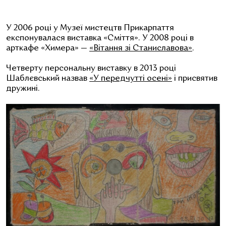
У 2006 році у Музеї мистецтв Прикарпаття
експонувалася виставка
«Сміття». У 2008 році в
арткафе «Химера»
—
«Вітання зі Станиславова»
.
Четверту персональну виставку в 2013 році
Шаблєвський назвав
«У передчутті осені»
і присвятив
дружині.