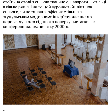
стоїть на столі з синьою тканиною; навпроти — стільці
в кілька рядів. І чи то цей «урочистий» відтінок
синього, чи поєднання офісних стільців з
«гуцульським модерном» інтер’єру, але ще до
перегляду відео від цього поверху виставки віє
конференц-залом початку 2000-х.