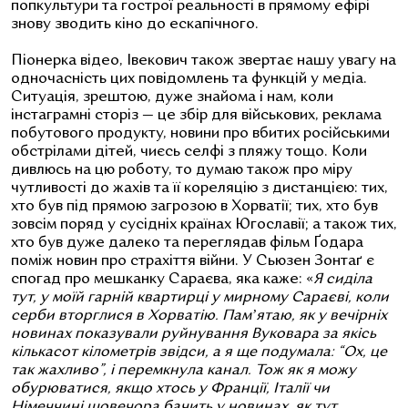
попкультури та гострої реальності в прямому ефірі
знову зводить кіно до ескапічного.
Піонерка відео, Івекович також звертає нашу увагу на
одночасність цих повідомлень та функцій у медіа.
Ситуація, зрештою, дуже знайома і нам, коли
інстаграмні сторіз — це збір для військових, реклама
побутового продукту, новини про вбитих російськими
обстрілами дітей, чиєсь селфі з пляжу тощо. Коли
дивлюсь на цю роботу, то думаю також про міру
чутливості до жахів та її кореляцію з дистанцією: тих,
хто був під прямою загрозою в Хорватії; тих, хто був
зовсім поряд у сусідніх країнах Югославії; а також тих,
хто був дуже далеко та переглядав фільм Ґодара
поміж новин про страхіття війни. У Сьюзен Зонтаґ є
спогад про мешканку Сараєва, яка каже: «
Я сиділа
тут, у моїй гарній квартирці у мирному Сараєві, коли
серби вторглися в Хорватію. Памʼятаю, як у вечірніх
новинах показували руйнування Вуковара за якісь
кількасот кілометрів звідси, а я ще подумала: “Ох, це
так жахливо”, і перемкнула канал. Тож як я можу
обурюватися, якщо хтось у Франції, Італії чи
Німеччині щовечора бачить у новинах, як тут