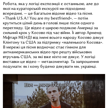
Робота, яка у логіці експозиції є останньою, але до
якої на кураторській екскурсії ми підходимо
всередині, — це багатьом відоме відео та пісня.
«Thank U.S.A.! You are my bestfriend», — потім
крутиться цілий день в голові лише після одного
перегляду. Це відео є щирою подякою Америці за
сильний крок у Косово під час війни. Її автор Арменд
Міфтарі МЕНДІ
від імені всього народу Косово дякує
Клінтону та США за підтримку «маленького Косова».
В мережі ця пісня водночас стає гімном для
антиамериканських відео про решту військових
втручань США, за які вже ніхто не дякує. У логіці
виставки це відео — метакоментар. Та запрошення
подумати: як і кому будемо дякувати ми, українці.