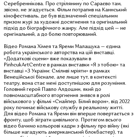
Серебреннікова.
Про стрілянину по Сараєво там,
звісно, не згадується. Фільм потрапив на Каннський
кінофестиваль, де був відзначений спеціальним
призом журі за художні досягнення та оригінальний
підхід до біографічного жанру. Але підхід цей — не
оригінальний, а до болю повторюваний.
Відео Романа Хімея та Яреми Малащука — єдина
робота українського авторства на цій виставці.
«Додаткові сцени» вже показували в
PinhcukArtCentre в рамках
виставки «Я з тобою» та
виставці «З України: Сміливі мріяти» в рамках
Венеційської
бієнале, але лише тут, в контексті
театру, вона стає мені доступнішою для розуміння.
Головний герой
Павло Алдошин, який до
повномасштабного вторгнення знявся в ролі
військового у фільмі «Снайпер. Білий ворон», від 2022
року починає військову службу в реальному житті.
Для відео Романа та Яреми він вперше повертається з
фронту, щоб зіграти цивільного. Протягом всього
відео бачимо кольорові кадри з фільму про війну (які
більше нагадують американський блокбастер), та