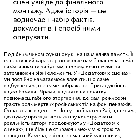
сцен увійде до фінального
монтажу. Адже історія — це
водночас і набір фактів,
документів, і спосіб ними
оперувати.
Подібним чином функціонує і наша мінлива пам’ять.
Її
селективний характер дозволяє нам балансувати між
пам’ятанням та забуттям, щоразу освітлюючи та
затемнюючи різні елементи.
У «Додаткових сценах»
ми постійно намагаємось вловити, що саме
відбувається, що саме зображено. Пригадую інше
відео Романа і Яреми, відзняте на початку
повномасштабного вторгнення, де самі режисери
грають роль мертвих російських тіл на фоні пейзажів.
Одна з назв відео — «Що тут зображено?» і, здається,
цю думку про здатність кадру конструювати
реальність автори продовжують у «Додаткових
сценах», ще більше стираючи межу між грою та
правдою. Камера, світло, знімальний майданчик,