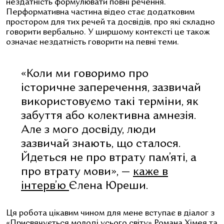
нездатність формулювати повні речення.
Перформативна частина відео стає додатковим
простором для тих речей та досвідів, про які складно
говорити вербально. У ширшому контексті це також
означає нездатність говорити на певні теми.
«Коли ми говоримо про
історичне заперечення, зазвичай
використовуємо такі терміни, як
забуття або колективна амнезія.
Але з мого досвіду, люди
зазвичай знають, що сталося.
Йдеться не про втрату пам’яті, а
про втрату мови», —
каже в
інтерв’ю
Єлена Юреши.
Ця робота цікавим чином для мене вступає в діалог з
«Присвячується молоді усього світу» Романа Хімея та