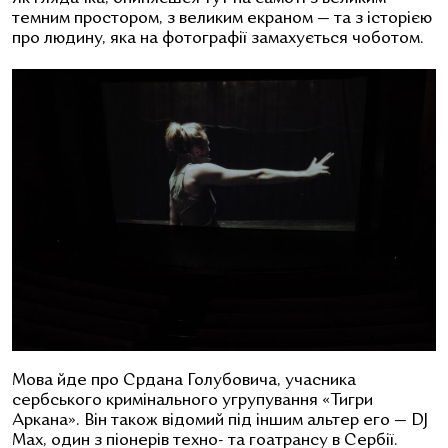
темним простором, з великим екраном — та з історією
про людину, яка на фотографії замахується чоботом.
Мова йде про
Cрдана Голубовича, учасника
сербського кримінального угрупування «Тигри
Аркана». Він також відомий під іншим альтер его — DJ
Max, один з піонерів техно- та гоатрансу в Сербії.