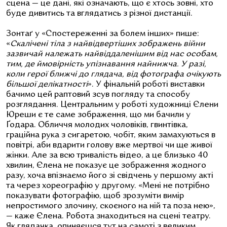
сцена — це дані, які означають, що є хтось зовні, хто
буде дивитись та вглядатись з різної дистанції.
Зонтаґ у «Спостереженні за болем інших» пише:
«
Скалічені тіла з найвідвертіших зображень війни
зазвичай належать найвіддаленішим від нас особам,
тим, де ймовірність упізнавання найнижча. У разі,
коли герої ближчі до глядача, від фотографа очікують
більшої делікатності
». У фінальній роботі виставки
бачимо цей раптовий зсув погляду та способу
розглядання. Центральним у роботі художниці Єлени
Юреши є те саме зображення, що ми бачили у
Ґодара. Обличчя молодих чоловіків, гвинтівка,
граційна рука з сигаретою, чобіт, яким замахуються в
повітрі, аби вдарити голову вже мертвої чи ще живої
жінки. Але за всю тривалість відео, а це близько 40
хвилин, Єлена не показує це зображення жодного
разу, хоча впізнаємо його зі свідчень у першому акті
та через хореографію у другому. «Мені не потрібно
показувати фотографію, щоб зрозуміти вимір
непростимого злочину, скоєного на ній та поза нею»,
— каже Єлена. Робота знаходиться на сцені театру.
Як глядачка, опиняєшся тут на самоті з великим