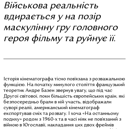
Військова реальність
вдирається у на позір
маскулінну гру головного
героя фільму та руйнує її.
Історія кінематографа тісно пов’язана з розважальною
функцією. На початку минулого століття французький
теоретик Андре Базен звернув увагу, що під час
Другої світової, поки більшість європейських країн, які
безпосередньо брали в ній участь, відображали
суворі реалії, американський кінематограф
експортував сміх та розвагу. І хоча «На останньому
подиху» родом з 1960-х та в часі ніяк не пов’язаний з
війною в Югославії, накладання цих двох фреймів