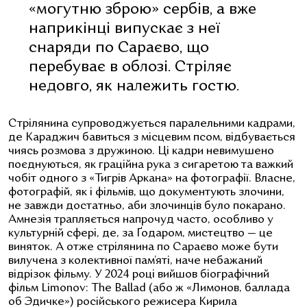
«могутню зброю» сербів, а вже
наприкінці випускає з неї
снаряди по Сараєво, що
перебуває в облозі. Стріляє
недовго, як належить гостю.
Стрілянина супроводжується паралельними кадрами,
де Караджич бавиться з місцевим псом, відбувається
чиясь розмова з дружиною. Ці кадри невимушено
поєднуються, як граційна рука з сигаретою та важкий
чобіт одного з «Тигрів Аркана» на фотографії. Власне,
фотографій, як і фільмів, що документують злочини,
не завжди достатньо, аби злочинців було покарано.
Амнезія трапляється напрочуд часто, особливо у
культурній сфері, де, за Ґодаром, мистецтво — це
виняток. А отже стрілянина по Сараєво може бути
вилучена з колективної пам’яті, наче небажаний
відрізок фільму. У 2024 році вийшов біографічний
фільм
Limonov: The Ballad
(або ж
«Лимонов, баллада
об Эдичке») російського режисера
Кирила