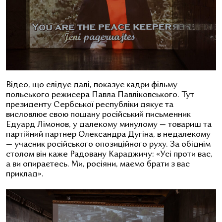
Відео, що слідує далі, показує кадри фільму
польського режисера Павла Павліковського. Тут
президенту Сербської республіки дякує та
висловлює свою пошану російський письменник
Едуард Лімонов, у далекому минулому — товариш та
партійний партнер Олександра Дугіна, в недалекому
— учасник російського опозиційного руху. За обіднім
столом він каже Радовану Караджичу: «Усі проти вас,
а ви опираєтесь. Ми, росіяни, маємо брати з вас
приклад».