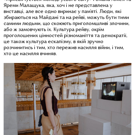
Яреми Малащука, яка, хоч і не представлена у
виставці, але все одно виринає у пам’яті. Люди, які
збираються на Майдані та на рейві, можуть бути тими
самими людьми, що скоюють приголомшливі злочини,
або ж замовчують їх. Культура рейву, окрім
проголошених цінностей різноманіття та демократії,
це також культура ескапізму, в якій зручно
розчинитись і тим, хто пережив насилля війни, і тим,
хто це насилля вчиняв.