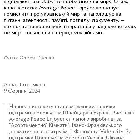
відновлюється. Забуття необхідне для миру. Отож,
хоча виставка Average Peace Enjoyer пропонує
помислити про український мир та наголошує на
питанні агентності, пам’яті, погляду, документу, —
водночас ця пропозиція впирається у зациклене коло,
де мир — всього лиш
період між війнами.
Фото: Олеся Саєнко
Анна Потьомкіна
9 Серпня, 2024
Написання тексту стало можливим завдяки
підтримці посольства Швейцарії в Україні. Виставка
Average Peace Enjoyer спільного виробництва
"Асортиментної Кімнати", Івано-Франківського
драматичного театру ім. І. Франка та Videocity. За
підтримки Посольства Австрії в Україні, Ukraine