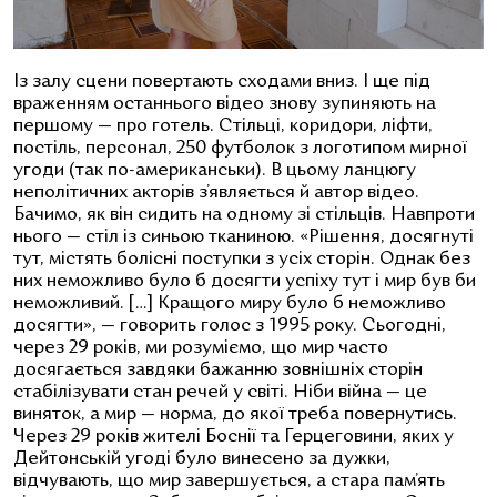
Із залу сцени повертають сходами вниз. І ще під
враженням останнього відео знову зупиняють на
першому — про готель. Стільці, коридори, ліфти,
постіль, персонал, 250 футболок з логотипом мирної
угоди (так по-американськи). В цьому ланцюгу
неполітичних акторів з’являється й автор відео.
Бачимо, як він сидить на одному зі стільців. Навпроти
нього — стіл із синьою тканиною. «Рішення, досягнуті
тут, містять болісні поступки з усіх сторін. Однак без
них неможливо було б досягти успіху тут і мир був би
неможливий. […] Кращого миру було б неможливо
досягти», — говорить голос з 199
5
року. Сьогодні,
через 29 років, ми розуміємо, що мир часто
досягається завдяки бажанню зовнішніх сторін
стабілізувати стан речей у світі. Ніби війна — це
виняток, а мир — норма, до якої треба повернутись.
Через 29 років жителі Боснії та Герцеговини, яких у
Дейтонській угоді було винесено за дужки,
відчувають, що мир завершується, а стара пам’ять