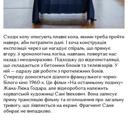
Сходи холу описують плавні кола, якими треба пройти
наверх, аби потрапити далі. І хоча конструкція
експозиції через це нагадує спіраль, що прямує
вгору, її хронологічна логіка, навпаки, повертає нас
назад і неодноразово. Підходжу до відеоінсталяції,
що складається з бетонних блоків та телевізорів. У
ній — одразу дві роботи з протилежних боків.
Спереду доносяться діалоги французького чорно-
білого кін
о 1960-х.
Це фільм «На останньому подиху»
Жана-Люка Ґодара, але відеоробота належить
хорватській художниці Сані Івекович. Вона записує
пряму трансляцію фільму та оголошення про загальну
тривогу, що з’являється на екрані. Фрагмент Саня
обирає не випадково.