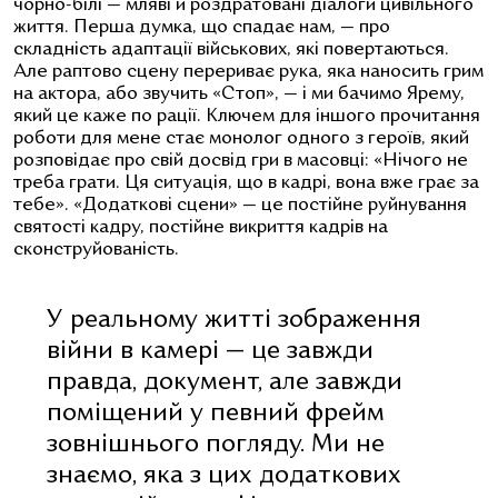
чорно-білі — мляві й роздратовані діалоги цивільного
життя. Перша думка, що спадає нам, — про
складність адаптації військових, які повертаються.
Але раптово сцену перериває рука, яка наносить грим
на актора, або звучить «Стоп», — і ми бачимо Ярему,
який це каже по рації. Ключем для іншого прочитання
роботи для мене стає монолог одного з героїв, який
розповідає про свій досвід гри в масовці: «Нічого не
треба грати. Ця ситуація, що в кадрі, вона вже грає за
тебе». «Додаткові сцени» — це постійне руйнування
святості кадру, постійне викриття кадрів на
сконструйованість.
У реальному житті зображення
війни в камері — це завжди
правда, документ, але завжди
поміщений у певний фрейм
зовнішнього погляду. Ми не
знаємо, яка з цих додаткових