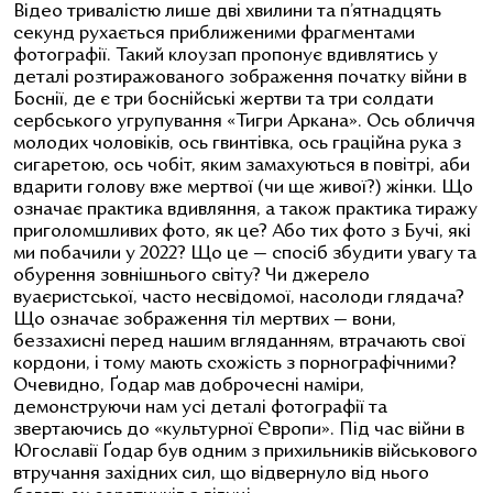
Відео
тривалістю лише дві хвилини та п’ятнадцять
секунд рухається приближеними фрагментами
фотографії. Такий клоузап пропонує вдивлятись у
деталі розтиражованого зображення початку війни в
Боснії, де є
три боснійські жертви та три солдати
сербського угрупування «Тигри Аркана». Ось обличчя
молодих чоловіків, ось гвинтівка, ось граційна рука з
сигаретою, ось чобіт, яким замахуються в повітрі, аби
вдарити голову вже мертвої (чи ще живої?) жінки. Що
означає практика вдивляння, а також практика тиражу
приголомшливих фото, як це? Або тих фото з Бучі, які
ми побачили у 2022? Що це — спосіб збудити увагу та
обурення зовнішнього світу? Чи джерело
вуаєристської, часто несвідомої, насолоди глядача?
Що означає зображення тіл мертвих — вони,
беззахисні перед нашим вгляданням, втрачають свої
кордони, і тому мають схожість з порнографічними?
Очевидно, Ґодар мав доброчесні наміри,
демонструючи нам усі деталі фотографії та
звертаючись до «культурної Європи». Під час війни в
Югославії Ґодар був одним з прихильників військового
втручання західних сил, що відвернуло від нього