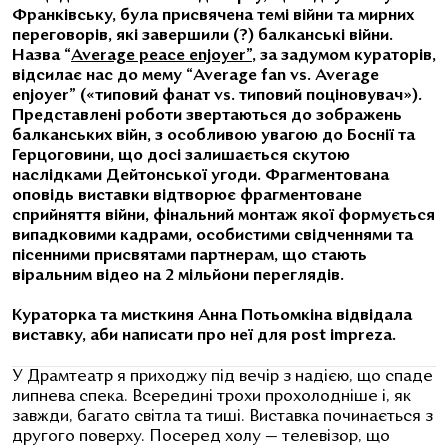
Франківську, була присвячена темі війни та мирних
переговорів, які завершили (?) балканські війни.
Назва “
Average peace enjoyer”
, за задумом кураторів,
відсилає нас до мему “Average fan vs. Average
enjoyer” («типовий фанат vs. типовий поціновувач»).
Представлені роботи звертаються до зображень
балканських війн, з особливою увагою до Боснії та
Герцоговини, що досі залишається скутою
наслідками Дейтонської угоди. Фрагментована
оповідь виставки відтворює фрагментоване
сприйняття війни, фінальний монтаж якої формується
випадковими кадрами, особистими свідченнями та
пісенними присвятами партнерам, що стають
віральним відео на 2 мільйони переглядів.
Кураторка та мисткиня Анна Потьомкіна відвідала
виставку, аби написати про неї для post impreza.
У Драмтеатр я приходжу під вечір з надією, що спаде
липнева спека. Всередині трохи прохолодніше і, як
завжди, багато світла та тиші. Виставка починається з
другого поверху. Посеред холу — телевізор, що