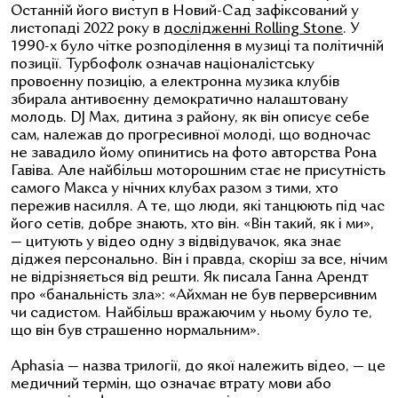
Останній його виступ в Новий-Сад зафіксований у
листопаді 2022 року в
дослідженні Rolling Stone
. У
1990-х було чітке розподілення в музиці та політичній
позиції. Турбофолк означав націоналістську
провоєнну позицію, а електронна музика клубів
збирала антивоєнну демократично налаштовану
молодь. DJ Max, дитина з району, як він описує себе
сам, належав до прогресивної молоді, що водночас
не завадило йому опинитись на фото авторства Рона
Гавіва. Але найбільш моторошним стає не присутність
самого Макса у нічних клубах разом з тими, хто
пережив насилля. А те, що люди, які танцюють під час
його сетів, добре знають, хто він. «Він такий, як і ми»,
— цитують у відео одну з відвідувачок, яка знає
діджея персонально. Він і правда, скоріш за все, нічим
не відрізняється від решти. Як писала Ганна Арендт
про «банальність зла»: «Айхман не був перверсивним
чи садистом. Найбільш вражаючим у ньому було те,
що він був страшенно нормальним».
Aphasia — назва трилогії, до якої належить відео, — це
медичний термін, що означає втрату мови або