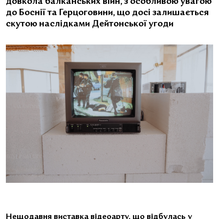
довкола балканських війн, з особливою увагою
до Боснії та Герцоговини, що досі залишається
скутою наслідками Дейтонської угоди
Нещодавня виставка відеоарту, що відбулась у