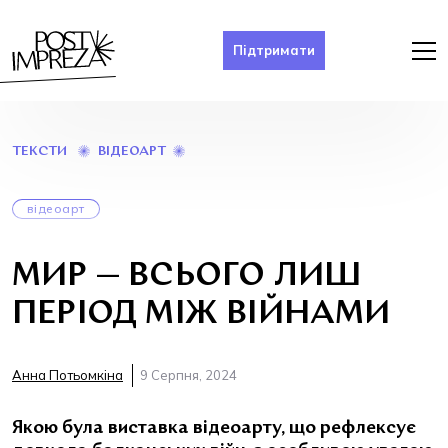
Підтримати
МИР
ВІДЕОАРТ
ТЕКСТИ
—
ВСЬОГО
ЛИШ
відеоарт
ПЕРІОД
МІЖ
ВІЙНАМИ
МИР — ВСЬОГО ЛИШ
ПЕРІОД МІЖ ВІЙНАМИ
Анна Потьомкіна
9 Серпня, 2024
Якою була виставка відеоарту, що рефлексує