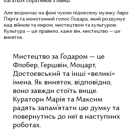
багатьох соратників з лівиці.
Але водночас на фоні чуємо піднесену музику Авро
Пярта та монотонний голос Ґодара, який роздумує
над війною та миром, мистецтвом та культурою.
Культура — це правило, каже він, мистецтво — це
виняток.
Мистецтво за Ґодаром — це
Флобер, Гершвін, Моцарт,
Д
остоєвський та інші «великі»
імена. Як виняток, відповідно,
воно завжди стоїть вище.
Куратори Марія та Максим
радять запам’ятати цю думку та
повернутись до неї в наступних
роботах.