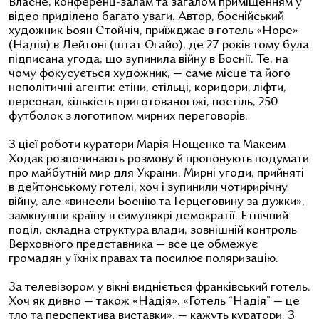
Власне, конференц-залам та загалом приміщенням у
відео приділено багато уваги. Автор, боснійський
художник Боян Стойчіч, приїжджає в готель «Hope»
(Надія) в Дейтоні (
штат Огайо
), де 27 років тому була
підписана угода, що зупинила війну в Боснії. Те, на
чому фокусується художник, — саме місце та його
неполітичні агенти: стіни, стільці, коридори, ліфти,
персонал, кількість приготованої їжі, постіль,
250
футболок з логотипом мирних переговорів
.
З цієї роботи куратори
Марія Нощенко та Максим
Ходак
розпочинають розмову й пропонують подумати
про майбутній мир для України. Мирні угоди, прийняті
в дейтонському готелі, хоч і зупинили чотирирічну
війну, але «винесли Боснію та Герцеговину за дужки»,
замкнувши країну в симулякрі демократії. Етнічний
поділ, складна структура влади, зовнішній контроль
Верховного представника — все це обмежує
громадян у їхніх правах та посилює поляризацію.
За телевізором у вікні видніється франківський готель.
Хоч як дивно — також «Надія». «Готель “Надія” — це
тло та перспектива виставки», — кажуть куратори. З