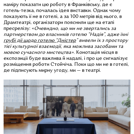
наміру показати цю роботу в Франківську, де є
готель-тезка, почалась ідея виставки. Однак чому
показують її не в готелі, а за 100 метрів від нього, в
Драмтеатрі, організатори пояснили ще на етапі
пресрелізу:
«
Очевидно, що ми
не
звертались за
партнерством до власників готелю “Надія”, адже їхні
грубі дії щодо готелю “Дністер
” вивели їх з простору
тієї культурної взаємодії, яка можлива засобами та
мовою сучасного мистецтва».
Конотація місця в
експозиції буде важлива й надалі, і про це сигналізує
розміщення роботи Стойчіча. Поки що ми не в готелі,
де підписують мирну угоду, ми — в театрі.