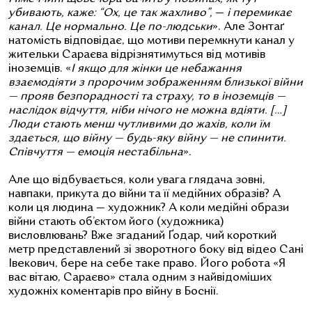
убивають, каже: “Ох, це так жахливо”,
—
і перемикає
канал. Це нормально. Це по-людськи
». Але Зонтаґ
натомість відповідає, що мотиви перемкнути канал у
жительки Сараєва відрізнятимуться від мотивів
іноземців. «
І якщо для жінки це небажання
взаємодіяти з пророчим зображенням близької війни
— прояв безпорадності та страху, то в іноземців —
наслідок відчуття, ніби нічого не можна вдіяти. […]
Люди стають менш чутливими до жахів, коли їм
здається, що війну — будь-яку війну — не спинити.
Співчуття — емоція нестабільна
».
Але що відбувається, коли увага глядача зовні,
навпаки, прикута до війни та її медійних образів? А
коли ця людина — художник? А коли медійні образи
війни стають об’єктом його (художника)
висловлювань? Вже згаданий Ґодар, чий короткий
метр представлений зі зворотного боку від відео Сані
Івекович, бере на себе таке право. Його робота «Я
вас вітаю, Сараєво» стала одним з найвідоміших
художніх коментарів про війну в Боснії.