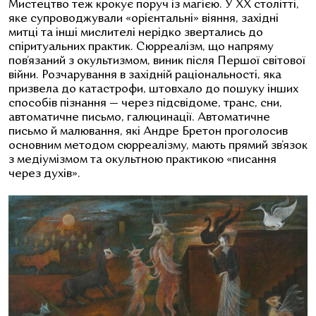
Мистецтво теж крокує поруч із магією. У ХХ столітті,
яке супроводжували «орієнтальні» віяння, західні
митці та інші мислителі нерідко звертались до
спіритуальних практик. Сюрреалізм, що напряму
пов’язаний з окультизмом, виник після Першої світової
війни. Розчарування в західній раціональності, яка
призвела до катастрофи, штовхало до пошуку інших
способів пізнання — через підсвідоме, транс, сни,
автоматичне письмо, галюцинації. Автоматичне
письмо й малювання, які Андре Бретон проголосив
основним методом сюрреалізму, мають прямий зв’язок
з медіумізмом та окультною практикою «писання
через духів».