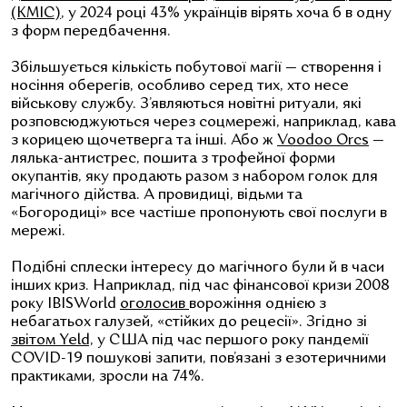
(КМІС)
, у 2024 році 43% українців вірять хоча б в одну
з форм передбачення.
Збільшується кількість побутової магії — створення і
носіння оберегів, особливо серед тих, хто несе
військову службу. З’являються новітні ритуали, які
розповсюджуються через соцмережі, наприклад, кава
з корицею щочетверга та інші. Або ж
Voodoo Orcs
—
лялька-антистрес, пошита з трофейної форми
окупантів, яку продають разом з набором голок для
магічного дійства. А провидиці, відьми та
«Богородиці» все частіше пропонують свої послуги в
мережі.
Подібні сплески інтересу до магічного були й в часи
інших криз. Наприклад, під час фінансової кризи 2008
року IBISWorld
оголосив
ворожіння однією з
небагатьох галузей, «стійких до рецесії». Згідно зі
звітом Yeld,
у США під час першого року пандемії
COVID-19 пошукові запити, пов’язані з езотеричними
практиками, зросли на 74%.