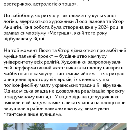
езотерикою, астрологією тощо».
До забобону, як ритуалу і як елементу культурної
логіки, звертаються художники Люся Іванова та Єгор
Анцигін. Їхня робота була створена вже у 2024 році в
рамках симпозіуму «Могриця», який того року
відбувався у Відні.
На той момент Люся та Єгор дізнаються про амбітний
муніципальний проєкт — будівництво кампусу
університету всіх релігій. Художники запропонували
свій перформативний жест: викатати площу навпроти
майбутнього кампусу гігантським яйцем — і як ритуал
очищення простору від вроків, і як внесок у цю
поліконфесійну мапу українських традицій і вірувань.
Однак міська влада не дозволила реалізацію проєкту
в задуманому вигляді. У відповідь на це художники
змінили свій задум: замість викатування на площі вони
вирушили в район навколо кампусу, викочуючи
гігантське яйце вулицями.