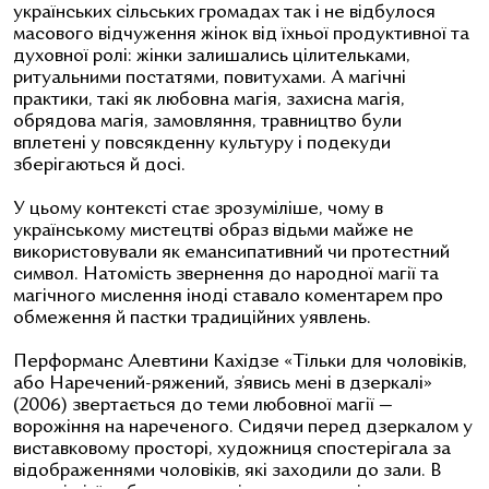
українських сільських громадах так і не відбулося
масового відчуження жінок від їхньої продуктивної та
духовної ролі: жінки залишались цілительками,
ритуальними постатями, повитухами. А магічні
практики, такі як любовна магія, захисна магія,
обрядова магія, замовляння, травництво були
вплетені у повсякденну культуру і подекуди
зберігаються й досі.
У цьому контексті стає зрозуміліше, чому в
українському мистецтві образ відьми майже не
використовували як емансипативний чи протестний
символ. Натомість звернення до народної магії та
магічного мислення іноді ставало коментарем про
обмеження й пастки традиційних уявлень.
Перформанс Алевтини Кахідзе «Тільки для чоловіків,
або Наречений-ряжений, з’явись мені в дзеркалі»
(2006) звертається до теми любовної магії —
ворожіння на нареченого. Сидячи перед дзеркалом у
виставковому просторі, художниця спостерігала за
відображеннями чоловіків, які заходили до зали. В