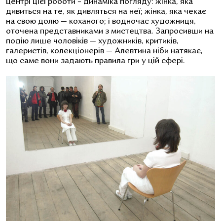
центрі цієї роботи – динаміка погляду: жінка, яка
дивиться на те, як дивляться на неї; жінка, яка чекає
на свою долю — коханого; і водночас художниця,
оточена представниками з мистецтва. Запросивши на
подію лише чоловіків — художників, критиків,
галеристів, колекціонерів — Алевтина ніби натякає,
що саме вони задають правила гри у цій сфері.