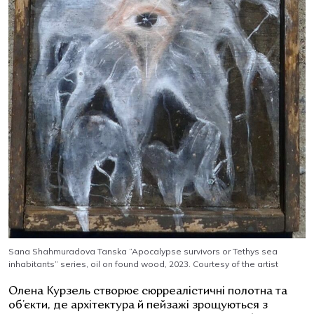
Sana Shahmuradova Tanska “Apocalypse survivors or Tethys sea
inhabitants” series, oil on found wood, 2023. Courtesy of the artist
Олена Курзель створює сюрреалістичні полотна та
об’єкти, де архітектура й пейзажі зрощуються з