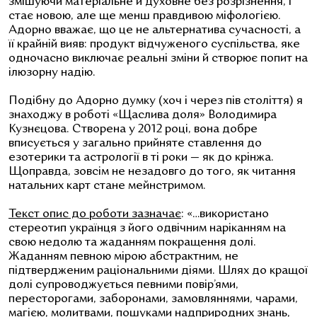
змішуючи матеріальне й духовне без розрізнення, і
стає новою, але ще менш правдивою міфологією.
Адорно вважає, що це не альтернатива сучасності, а
її крайній вияв: продукт відчуженого суспільства, яке
одночасно виключає реальні зміни й створює попит на
ілюзорну надію.
Подібну до Адорно думку (хоч і через пів століття) я
знаходжу в роботі «Щаслива доля» Володимира
Кузнєцова. Створена у 2012 році, вона добре
вписується у загально прийняте ставлення до
езотерики та астрології в ті роки — як до крінжа.
Щоправда, зовсім не незадовго до того, як читання
натальних карт стане мейнстримом.
Текст опис до роботи зазначає
: «…використано
стереотип українця з його одвічним наріканням на
свою недолю та жаданням покращення долі.
Жаданням певною мірою абстрактним, не
підтвердженим раціональними діями. Шлях до кращої
долі супроводжується певними повір’ями,
пересторогами, заборонами, замовляннями, чарами,
магією, молитвами, пошуками надприродних знань,