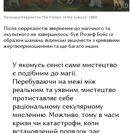
Леонора Керрінгтон The Pomps of the Subsoil, 1969
Після сюрреалістів звернення до магічного та
окультного не завершилось: був Йозеф Бойс із
образом шамана, віденські акціоністи з кривавими
жертвоприношенням та ще багато інших.
У якомусь сенсі саме мистецтво
є подібним до магії.
Перебуваючи на межі між
реальним та уявним, мистецтво
протиставляє себе
раціональному секулярному
мисленню. Можливо, тому в часи
кризи чи катастрофи, коли
встановлений порядок дає