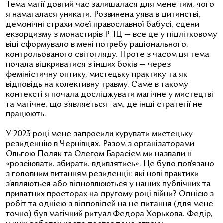
Тема магії довгий час залишалася для мене тим, чого
я намагалася уникати. Розвинена уява в дитинстві,
демонічні страхи моєї православної бабусі, сцени
екзорцизму з монастирів РПЦ — все це у підлітковому
віці сформувало в мені потребу раціонального,
контрольованого світогляду. Проте з часом ця тема
почала відкриватися з інших боків — через
феміністичну оптику, мистецьку практику та як
відповідь на колективну травму. Саме в такому
контексті я почала досліджувати магічне у мистецтві
та магічне, що з’являється там, де інші стратегії не
працюють.
У 2023 році мене запросили курувати мистецьку
резиденцію в Чернівцях. Разом з організаторами
Ольгою Поляк та Олегом Барасієм ми назвали її
«розсіювати. збирати. вдивлятись». Це було пов’язано
з головним питанням резиденції: які нові практики
з’являються або відновлюються у наших публічних та
приватних просторах на другому році війни? Однією з
робіт та однією з відповідей на це питання (для мене
точно) був магічний ритуал Федора Хорькова. Федір,