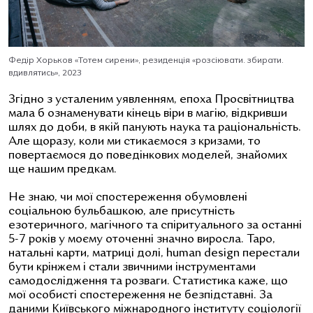
Федір Хорьков
«
Тотем сирени
»
, резиденція
«розсіювати. збирати.
вдивлятись»,
2023
Згідно з усталеним уявленням, епоха Просвітництва
мала б ознаменувати кінець віри в магію, відкривши
шлях до доби, в якій панують наука та раціональність.
Але щоразу, коли ми стикаємося з кризами, то
повертаємося до поведінкових моделей, знайомих
ще нашим предкам.
Не знаю, чи мої спостереження обумовлені
соціальною бульбашкою, але присутність
езотеричного, магічного та спіритуального за останні
5-7 років у моєму оточенні значно виросла. Таро,
натальні карти, матриці долі, human design перестали
бути крінжем і стали звичними інструментами
самодослідження та розваги. Статистика каже, що
мої особисті спостереження не безпідставні. За
даними Київського міжнародного інституту соціології