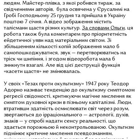
людям. Майстер-плівка, з якої робився тираж, за
свідченнями авторів, була освячена у Єрусалимі на
Гробі Господньому 25 грудня та прийшла в Україну
поштою 7 січня. А відео зображення містить
талісмани щастя різних культур.
За словами Ольги
, ця
робота також була коментарем про пріоритетність
ейдетичної уяви над матеріальним світом. Зі
збільшенням кількості копій зображення мало б
самопошкоджуватися, звук — перетворюватись на
тріск чи шипіння, і згодом відеоробота мала б
зникнути взагалі. Але від цієї деструкції функція
«касети щастя» не змінювалась.
У своїх «Тезах проти окультизму» 1947 року Теодор
Адорно називає тенденцію до окультизму симптомом
регресії свідомості, критикуючи магічне мислення як
симптом духовної кризи в пізньому капіталізмі. Люди,
втративши здатність осмислювати світ через розум,
звертаються до ірраціонального — астрології, духів,
знаків — у спробі надати сенсу реальності, що
здається порожньою й неконтрольованою. Окультизм
підмінює критичне мислення псевдознанням,