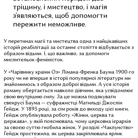
тріщину, і мистецтво, і магія
з’являються, щоб допомогти
пережити неможливе.
У перетинах магії та мистецтва одна з найцікавіших
історій реабілітації за останнє століття відбувається з
образом відьми. І, що важливо, за допомоги
мислительок-феміністок.
У «Чарівнику країни Оз» Лімана-Френка Баума 1900-го
року чи не вперше в історії популярної літератури ми
знайомимось з образом доброї відьми. А уся історія
роману обертається навколо дівчини, яка усвідомлює
свою внутрішню силу. За це можна подякувати
свекрусі Баума — суфражистці Матильді Джослін
Ґейдж. У 1893 році, за сім років до виходу цієї книги,
Ґейдж опублікувала роботу «Жінки, церква та
держава», у якій пояснювала, чому церковна ієрархія
за своєю суттю гнобила жінок. У розділі «Чаклунство»
Ґейдж простежила, як церква закріплювала ярлик