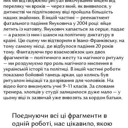
них ми відтворюємо ритуал викочування яйцем від
переляку чи вроків — через який, як виявилося, у
дитинстві чи підлітковому віці пройшла більшість
наших знайомих. В іншій частині — реенактмент
фатального падіння Януковича у 2004 році: яйце
летить із натовпу, Янукович хапається за серце, падає
— а разом із ним і шанси на політичну диктатуру в
країні. Цю сцену ми відтворили в Івано-Франківську, на
тому самому місці, де відбулося падіння 20 років
тому. Фантазуючи про взаємозв’язок цих двох
фрагментів — політичного жесту та магічного ритуалу
— ми роздумуємо про роль магічного мислення в
українській історії та політиці. В іншій частині роботи
показано бойовий танець аркан, що колись був
ритуалом ініціації та дозрівання для чоловіків. На
відео його виконують учні 9–11 класів. За словами
тренера, хлопців у студії залишилося дуже мало — у
цьому віці їх зазвичай уже вивозять за кордон батьки.
Поєднуючи всі ці фрагменти в
одній роботі, нас цікавило, якою