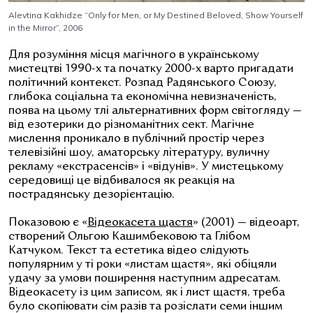
Alevtina Kakhidze “Only for Men, or My Destined Beloved, Show Yourself
in the Mirror”, 2006
Для розуміння місця магічного в українському
мистецтві 1990-х та початку 2000-х варто пригадати
політичний контекст. Розпад Радянського Союзу,
глибока соціальна та економічна невизначеність,
поява на цьому тлі альтернативних форм світогляду —
від езотерики до різноманітних сект. Магічне
мислення проникало в публічний простір через
телевізійні шоу, аматорську літературу, вуличну
рекламу «екстрасенсів» і «відунів». У мистецькому
середовищі це відбивалося як реакція на
пострадянську дезорієнтацію.
Показовою є «
Відеокасета щастя
» (2001) — відеоарт,
створений Ольгою Кашимбековою та Глібом
Катчуком. Текст та естетика відео слідують
популярним у ті роки «листам щастя», які обіцяли
удачу за умови поширення наступним адресатам.
Відеокасету із цим записом, як і лист щастя, треба
було скопіювати сім разів та розіслати семи іншим