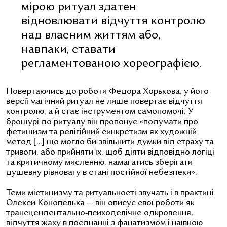
мірою ритуал здатен
відновлювати відчуття контролю
над власним життям або,
навпаки, ставати
регламентованою хореографією.
Повертаючись до роботи Федора Хорькова, у його
версії магічний ритуал не лише повертає відчуття
контролю, а й стає інструментом самопомочі. У
брошурі до ритуалу він пропонує «подумати про
фетишизм та релігійний синкретизм як художній
метод […] що могло би звільнити думки від страху та
тривоги, або прийняти їх, щоб діяти відповідно логіці
та критичному мисленню, намагатись зберігати
душевну рівновагу в стані постійної небезпеки».
Теми містицизму та ритуальності звучать і в практиці
Олекси Конопелька — він описує свої роботи як
трансцендентально‑психоделічне одкровення,
відчуття жаху в поєднанні з фанатизмом і наївною