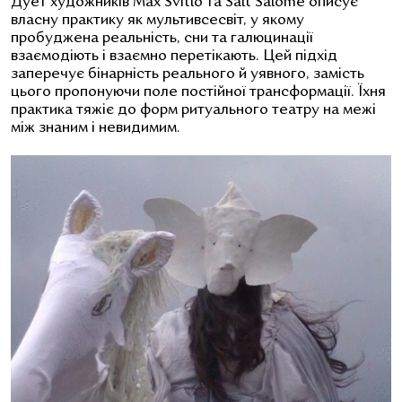
Дует художників Max Svitlo та Salt Salome описує
власну практику як мультивсесвіт, у якому
пробуджена реальність, сни та галюцинації
взаємодіють і взаємно перетікають. Цей підхід
заперечує бінарність реального й уявного, замість
цього пропонуючи поле постійної трансформації. Їхня
практика тяжіє до форм ритуального театру на межі
між знаним і невидимим.