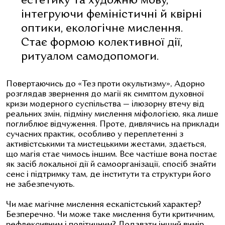
естетику та художню мову,
інтегруючи феміністичні й квірні
оптики, екологічне мислення.
Стає формою колективної дії,
ритуалом самодопомоги.
Повертаючись до «Тез проти окультизму», Адорно
розглядав звернення до магії як симптом духовної
кризи модерного суспільства — ілюзорну втечу від
реальних змін, підміну мислення міфологією, яка лише
поглиблює відчуження. Проте, дивлячись на приклади
сучасних практик, особливо у переплетенні з
активістськими та мистецькими жестами, здається,
що магія стає чимось іншим. Все частіше вона постає
як засіб локальної дії й самоорганізації, спосіб знайти
сенс і підтримку там, де інститути та структури його
не забезпечують.
Чи має магічне мислення ескапістський характер?
Безперечно. Чи може таке мислення бути критичним,
рефлексивним і політичним? Додавати інший вимір