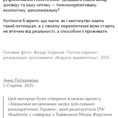
досвіду та іншу оптику — тілесноорієнтовану,
екологічну, деколоніальну?
Хотілося б вірити, що магія, як і мистецтво мають
такий потенціал, а у своєму переплетенні вони стають
не втечею від реальності, а способом її проживати.
Головне фото: Федір Хорьков
«
Тотем сирени
»
,
резиденція
«розсіювати. збирати. вдивлятись»
, 2023
Анна Потьомкіна
5 Серпня, 2025
Цей матеріал було створено в межах проєкту
«Зміцнення незалежних медіа для сильної
демократичної України», який реалізується DW
Akademie у співпраці з Львівським Медіа Форумом