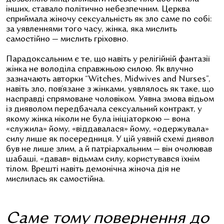
інших, ставало політично небезпечним. Церква
сприймала жіночу сексуальність як зло саме по собі:
за уявленнями того часу, жінка, яка мислить
самостійно — мислить гріховно.
Парадоксальним є те, що навіть у релігійній фантазії
жінка не володіла справжньою силою. Як влучно
зазначають авторки “Witches, Midwives and Nurses”,
навіть зло, пов’язане з жінками, уявлялось як таке, що
насправді спрямоване чоловіком. Уявна змова відьом
із дияволом передбачала сексуальний контракт, у
якому жінка ніколи не була ініціаторкою — вона
«служила» йому, «віддавалася» йому, «одержувала»
силу лише як посередниця. У цій уявній схемі диявол
був не лише злим, а й патріархальним — він очолював
шабаші, «давав» відьмам силу, користувався їхнім
тілом. Врешті навіть демонічна жіноча дія не
мислилась як самостійна.
Саме тому повернення до