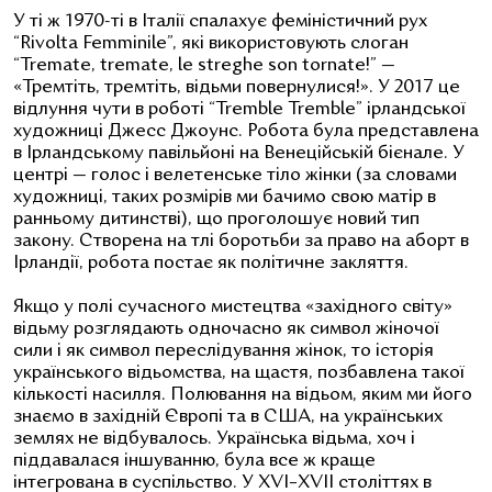
У ті ж 1970-ті в Італії спалахує феміністичний рух
“Rivolta Femminile”, які використовують слоган
“Tremate, tremate, le streghe son tornate!” —
«Тремтіть, тремтіть, відьми повернулися!». У 2017 це
відлуння чути в роботі “Tremble Tremble” ірландської
художниці Джесс Джоунс. Робота була представлена
в Ірландському павільйоні на Венеційській бієнале. У
центрі — голос і велетенське тіло жінки (за словами
художниці, таких розмірів ми бачимо свою матір в
ранньому дитинстві), що проголошує новий тип
закону. Створена на тлі боротьби за право на аборт в
Ірландії, робота постає як політичне закляття.
Якщо у полі сучасного мистецтва «західного світу»
відьму розглядають одночасно як символ жіночої
сили і як символ переслідування жінок, то історія
українського відьомства, на щастя, позбавлена такої
кількості насилля. Полювання на відьом, яким ми його
знаємо в західній Європі та в США, на українських
землях не відбувалось. Українська відьма, хоч і
піддавалася іншуванню, була все ж краще
інтегрована в суспільство. У XVI–XVII століттях в