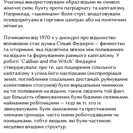
Учасниці використовували образ відьми як символ
жіночої сили, бунту проти патріархату та капіталізму.
Наприклад, «заклинали» Волл-стріт, влаштовували
псевдоритуали в торгових центрах або на політичних
мітингах.
Починаючи від 1970-х у дискурсі про відьомство
впливовою стає думка Сільвії Федерічі — феміністки
та історикині, яка підсвітила зв’язок між полюванням
на відьом та формуванням раннього капіталізму. У
роботі “Caliban and the Witch” Федерічі
стверджувала: про те, що поширення сільського
капіталізму з усіма його наслідками (експропріація
землі, поглиблення соціальних дистанцій, руйнування
колективних стосунків) було вирішальним чинником
на тлі полювання на відьом, також свідчить той факт,
що більшість обвинувачених були бідними селянками,
найманими робітницями — тоді як ті, хто їх
звинувачували, були заможними та престижними
членами громади, часто їхніми роботодавцями чи
поміщиками, тобто людьми, які були частиною
місцевих владних структур.