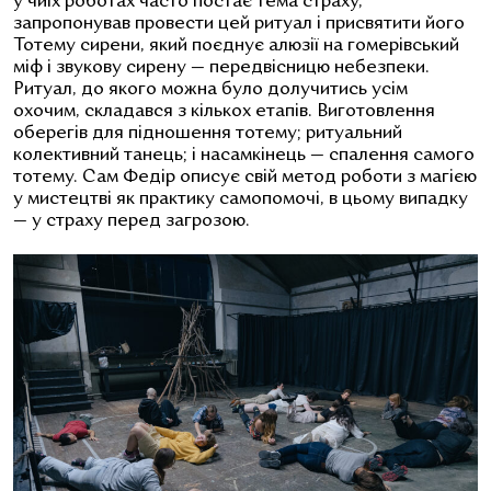
у чиїх роботах часто постає тема страху,
запропонував провести цей ритуал і присвятити його
Тотему сирени, який поєднує алюзії на гомерівський
міф і звукову сирену — передвісницю небезпеки.
Ритуал, до якого можна було долучитись усім
охочим, складався з кількох етапів. Виготовлення
оберегів для підношення тотему; ритуальний
колективний танець; і насамкінець — спалення самого
тотему. Сам Федір описує свій метод роботи з магією
у мистецтві як практику самопомочі, в цьому випадку
— у страху перед загрозою.