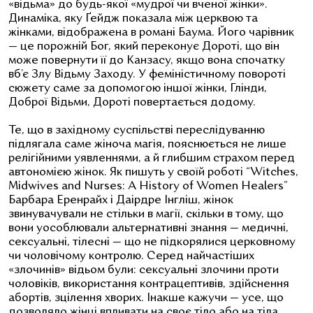
«відьма» до будь-якої «мудрої чи вченої жінки».
Динаміка, яку Ґейдж показала між церквою та
жінками, відображена в романі Баума. Його чарівник
— це порожній Бог, який переконує Дороті, що він
може повернути її до Канзасу, якщо вона спочатку
вб’є Злу Відьму Заходу. У феміністичному повороті
сюжету саме за допомогою іншої жінки, Глінди,
Доброї Відьми, Дороті повертається додому.
Те, що в західному суспільстві переслідуванню
підлягала саме жіноча магія, пояснюється не лише
релігійними уявленнями, а й глибшим страхом перед
автономією жінок. Як пишуть у своїй роботі “Witches,
Midwives and Nurses: A History of Women Healers”
Барбара Еренрайх і Даірдре Інгліш, жінок
звинувачували не стільки в магії, скільки в тому, що
вони уособлювали альтернативні знання — медичні,
сексуальні, тілесні — що не підкорялися церковному
чи чоловічому контролю. Серед найчастіших
«злочинів» відьом були: сексуальні злочини проти
чоловіків, використання контрацептивів, здійснення
абортів, зцілення хворих. Інакше кажучи — усе, що
дозволяло жінці впливати на своє тіло або на тіла