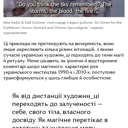
Max Svitlo & Salt Solome, стоп кардр з відео роботи “An Omen for the
Earthborn: Horse, Nomad and Chronic Apocalypse”, надано
художниками
Ці приклади не претендують на вичерпність, вони
лише окреслюють кілька різних інтонацій, з якими
сучасні українські художни_ці підходять до теми магії
й ритуалу.
Мене цікавить, як іронічні й відсторонені
коментарі щодо магічного, характерні для
українського мистецтва 1990‑х і 2010‑х, поступово
трансформуються у щось глибше й особистісне.
Як від дистанції художни_ці
переходять до залученості —
себе, свого тіла, власного
досвіду. Як магічне перетікає в