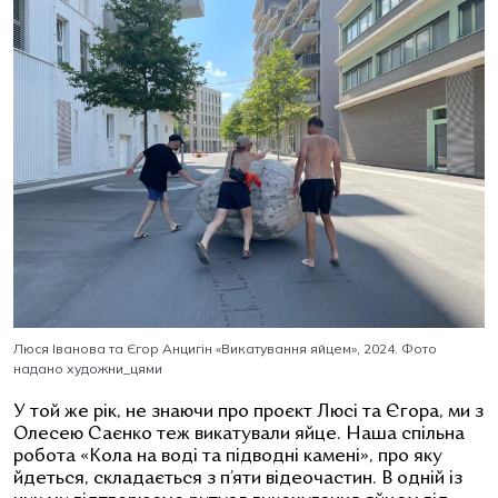
Люся Іванова та Єгор Анцигін
«
Викатування яйцем
»
, 2024. Фото
надано художни_цями
У той же рік, не знаючи про проєкт Люсі та Єгора, ми з
Олесею Саєнко теж викатували яйце. Наша спільна
робота «Кола на воді та підводні камені», про яку
йдеться, складається з п’яти відеочастин. В одній із