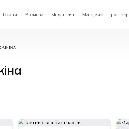
Тексти
Розмови
Медіатека
Мист_кині
post imp
ЬОМКІНА
кіна