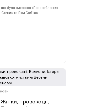
 що була виставка «Розособлення»
і Стецик та Віки Бабʼюк
МОВИ
Жінки, провокації,