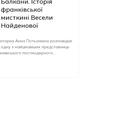
Балкани. Історія
франківської
мисткині Весели
Найденової
аторка Анна Потьомкіна розповідає
 одну з найцікавіших представниць
нківського постмодерного
тецтва