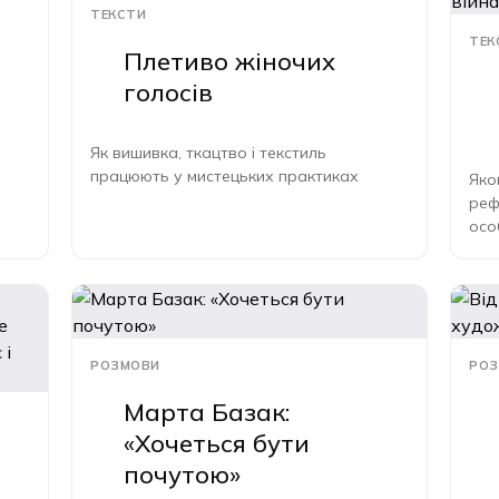
ТЕКСТИ
ТЕК
Плетиво жіночих
голосів
Як вишивка, ткацтво і текстиль
працюють у мистецьких практиках
Яко
реф
осо
Гер
РОЗМОВИ
РОЗ
Марта Базак:
«Хочеться бути
почутою»