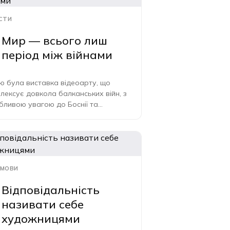
СТИ
Мир — всього лиш
період між війнами
ю була виставка відеоарту, що
лексує довкола балканських війн, з
бливою увагою до Боснії та
цоговини, що досі…
МОВИ
Відповідальність
називати себе
художницями