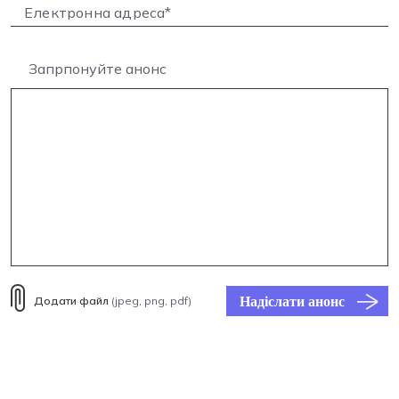
Запрпонуйте анонс
Надіслати анонс
Додати файл
(jpeg, png, pdf)