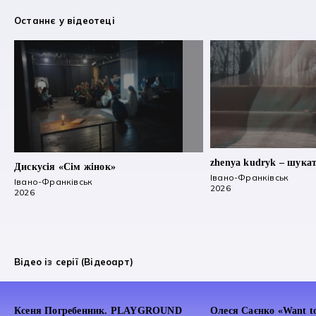
Війна
Гуцульська Культура
Експериментальне
Останнє у відеотеці
Кіно
Література
Міждисциплінарне
Місто
Музика
Перфомативне
Сценічне
Театр
zhenya kudryk – шукат
Дискусія «Сім жінок»
Івано-Франківськ
Івано-Франківськ
2026
2026
Відео із серії (Відеоарт)
Ксеня Погребенник. PLAYGROUND
Олеся Саєнко «Want to