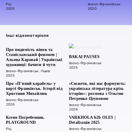
Ріц
Івано-Франківськ
2025
2020
Інші відеоматеріали
Про видимість жінок та
Станіславський феномен |
BAKAI PAUSES
Альона Каравай | Українські
Івано-Франківськ
художниці: бачити й чути
2025
Івано-Франківськ, Львів
2025
Про «П’яний корабель» у
«Сюжети, які нас формують:
порті Франківськ. Історії від
українська література крізь
Христини Михайлюк
історію»: розмова з Ольгою
Петренко-Цеуновою
Івано-Франківськ
2026
Івано-Франківськ
2026
Ксеня Погребенник.
VARKHOLA b2b OLES |
PLAYGROUND
Detaliзація 2025
Ріц
Івано-Франківськ